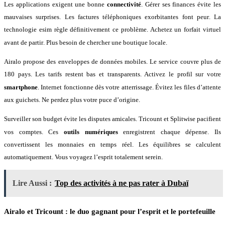
Les applications exigent une bonne
connectivité
. Gérer ses finances évite les
mauvaises surprises
. Les factures téléphoniques exorbitantes font peur
. La
technologie esim règle définitivement ce problème
. Achetez un forfait virtuel
avant de partir
. Plus besoin de chercher une boutique locale
.
Airalo propose des enveloppes de données mobiles
. Le service couvre plus de
180 pays
. Les tarifs restent bas et transparents
. Activez le profil sur votre
smartphone
. Internet fonctionne dès votre atterrissage
. Évitez les files d’attente
aux guichets
. Ne perdez plus votre puce d’origine
.
Surveiller son budget évite les disputes amicales
. Tricount et Splitwise pacifient
vos comptes
. Ces
outils numériques
enregistrent chaque dépense
. Ils
convertissent les monnaies en temps réel
. Les équilibres se calculent
automatiquement
. Vous voyagez l’esprit totalement serein
.
Lire Aussi :
Top des activités à ne pas rater à Dubaï
Airalo et Tricount : le duo gagnant pour l’esprit et le portefeuille