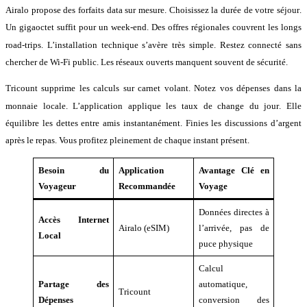
Airalo propose des forfaits data sur mesure
. Choisissez la durée de votre séjour
.
Un gigaoctet suffit pour un week-end
. Des offres régionales couvrent les longs
road-trips
. L’installation technique s’avère très simple
. Restez connecté sans
chercher de Wi-Fi public
. Les réseaux ouverts manquent souvent de sécurité
.
Tricount supprime les calculs sur carnet volant
. Notez vos dépenses dans la
monnaie locale
. L’application applique les taux de change du jour
. Elle
équilibre les dettes entre amis instantanément
. Finies les discussions d’argent
après le repas
. Vous profitez pleinement de chaque instant présent
.
Besoin du
Application
Avantage Clé en
Voyageur
Recommandée
Voyage
Données directes à
Accès Internet
Airalo (eSIM)
l’arrivée, pas de
Local
puce physique
Calcul
Partage des
automatique,
Tricount
Dépenses
conversion des