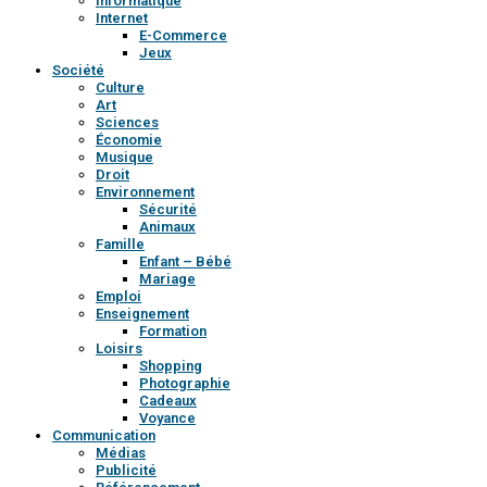
Informatique
Internet
E-Commerce
Jeux
Société
Culture
Art
Sciences
Économie
Musique
Droit
Environnement
Sécurité
Animaux
Famille
Enfant – Bébé
Mariage
Emploi
Enseignement
Formation
Loisirs
Shopping
Photographie
Cadeaux
Voyance
Communication
Médias
Publicité