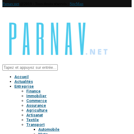
Parnav.net
@2019 - Tous droits réservés -
SiteMap
Accueil
Actualités
Entreprise
Finance
Immobilier
Commerce
Assurance
Agriculture
Artisanat
Textile
Transport
Automobile