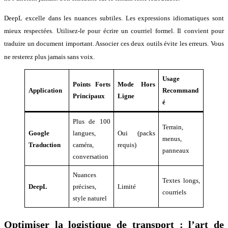
DeepL excelle dans les nuances subtiles
. Les expressions idiomatiques sont
mieux respectées
. Utilisez-le pour écrire un courriel formel
. Il convient pour
traduire un document important
. Associer ces deux outils évite les erreurs
. Vous
ne resterez plus jamais sans voix
.
Usage
Points Forts
Mode Hors
Application
Recommand
Principaux
Ligne
é
Plus de 100
Terrain,
Google
langues,
Oui (packs
menus,
Traduction
caméra,
requis)
panneaux
conversation
Nuances
Textes longs,
DeepL
précises,
Limité
courriels
style naturel
Optimiser la logistique de transport : l’art de