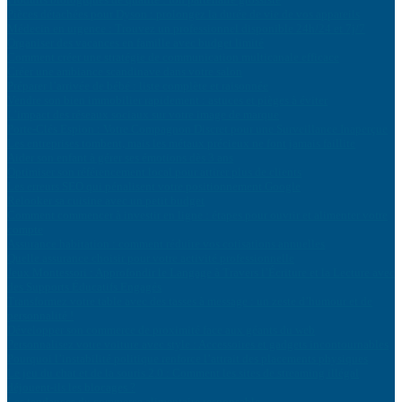
Pièces détachées pour Dyson : prolongez la durée de vie de vos appareils
Médecin en urgence : Trouvez un professionnel disponible 24h/24 et 7j/7
Organiser des vacances en famille avec budget limité
Comment créer une stratégie de communication multicanale efficace
Créer une ambiance scandinave dans votre salon
Préparer l’arrivée de bébé : liste complète et raisonnée
Vendre son bien immobilier rapidement : astuces et pièges à éviter
L’impact des réseaux sociaux sur votre image de marque
Porte-Clés Espion : Votre Compagnon Discret pour une Surveillance Inaperçue
Les entreprises tombent, mais les métaux précieux ne font jamais faillite
Aider son enfant à gérer ses émotions dès 3 ans
Optimiser son référencement local pour attirer plus de clients
Les erreurs SEO qui pénalisent votre positionnement Google
Relooker sa cuisine avec un petit budget
Comment commencer à investir en ligne : étapes pour ouvrir et alimenter votre
compte
Assurance habitation : comment réduire vos cotisations annuelles
Quelle assurance choisir pour votre activité professionnelle
Jeux Montessori : Approfondir le Langage à Travers l’Écriture et la Lecture avec
des Supports Éducatifs Engagés
Transformez votre table avec des tasses à message : un zeste d’humour et de
personnalité !
Développer son commerce de proximité face aux géants du web
Personnalisez votre voiture avec style : Accessoires et gadgets incontournables
Pourquoi l’instabilité politique renforce l’attrait des placements physiques
Le jeu du chat et de la souris 2.0 : Comment les sites de streaming illégal
déjouent-ils les blocages ?
Les tendances du commerce alimentaire responsable