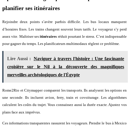
planifier ses itinéraires
Rejoindre deux points s’avère parfois difficile
. Les bus locaux manquent
d’horaires fixes
. Les trains changent souvent leurs tarifs
. Le voyageur s’y perd
assez vite
. Maîtriser ses
itinéraires
réduit pourtant le stress
. C’est indispensable
pour gagner du temps
. Les planificateurs multimodaux règlent ce problème
.
Lire Aussi :
Naviguer à travers l'histoire : Une fascinante
croisière sur le Nil à la découverte des magnifiques
merveilles archéologiques de l'Égypte
Rome2Rio et Citymapper comparent les transports
. Ils analysent les options en
une seconde
. Ils incluent avion, ferry, train et covoiturage
. Les algorithmes
calculent les coûts du trajet
. Vous connaissez aussi la durée exacte
. Ajustez vos
plans face aux imprévus
.
Ces informations transparentes rassurent les voyageurs
. Prendre le bus à Mexico