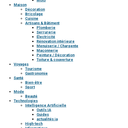
Moto
Maison
Décoration
Bricolage
Cuisine
Artisans & Bâtiment
Plomberie
Serrurerie
Électricité
Rénovation intérieure
Menuiserie / Charpente
Maçonnerie
Peinture / Décoration
Toiture & couverture
Voyages
Tourisme
Gastronomie
Santé
Bien-être
Sport
Mode
Beauté
Technologies
Intelligence Artificielle
Outils IA
Guides
actualités ia
High-tech