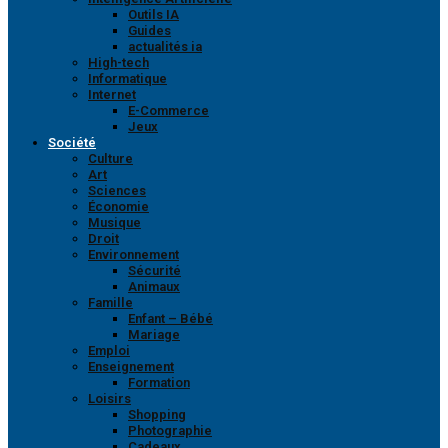
Outils IA
Guides
actualités ia
High-tech
Informatique
Internet
E-Commerce
Jeux
Société
Culture
Art
Sciences
Économie
Musique
Droit
Environnement
Sécurité
Animaux
Famille
Enfant – Bébé
Mariage
Emploi
Enseignement
Formation
Loisirs
Shopping
Photographie
Cadeaux