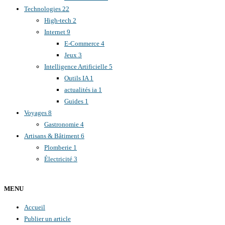
Technologies
22
High-tech
2
Internet
9
E-Commerce
4
Jeux
3
Intelligence Artificielle
5
Outils IA
1
actualités ia
1
Guides
1
Voyages
8
Gastronomie
4
Artisans & Bâtiment
6
Plomberie
1
Électricité
3
MENU
Accueil
Publier un article