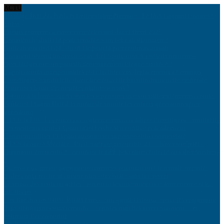
ACTU
Massage Thaï des Pieds et Réflexologie Plantaire : Le Duo Gagnant Contre le
Stress
Erreurs courantes à éviter en investissant dans l’or en 2027
Comment hydrater la peau sensible d’un bébé au quotidien ?
Grille inspection CSE : outil clé pour la prévention au travail
Comment obtenir un divorce pas cher ? Solutions et conseils pratiques
Quel budget prévoir pour un déménagement longue distance ?
8 applications indispensables pour faciliter vos déplacements à l’étranger
L’intelligence artificielle ouvre une nouvelle bataille industrielle mondiale
Pourquoi choisir des meubles multifonctions ?
Débuter à la harpe : quels sont les répertoires que vous allez aborder en cours?
Pourquoi Dragon Ball Z continue de séduire les enfants génération après
génération
L’IA et la Loi : Les nouveaux règlements qui encadrent l’intelligence artificielle
Les meilleurs outils IA pour la recherche scientifique et académique
Comment utiliser l’IA pour automatiser sa prospection commerciale
L’IA et la Santé Mentale : Un thérapeute disponible 24/7 dans votre poche
Diagnostic énergétique : pourquoi le DPE peut faire chuter le prix de votre bien
?
Qu’est-ce qu’un voyage gastronomique et pourquoi tout le monde en parle ?
8 idées pour rendre sa cuisine plus conviviale sans la rénover
Le retour des actifs tangibles : pourquoi les investisseurs redonnent une place
au concret
L’or franchit les 5 000 dollars l’once : un signal historique pour les épargnants
Taux obligataires sous tension : ce que les marchés disent vraiment… et
pourquoi l’or en profite
Produits biologiques de qualité : ton partenaire grossiste