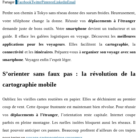
Partager
0
Facebook
Twitter
Pinterest
Linkedin
Email
Perdre son chemin à Tokyo sans réseau donne des sueurs froides
. Heureusement,
votre téléphone change la donne
. Réussir vos
déplacements à l’étranger
demande juste de bons outils
. Votre
smartphone
devient un traducteur et un
guide
. Il efface les galères logistiques en voyage
. Découvrez les
meilleures
applications pour les voyageurs
. Elles facilitent la
cartographie
, la
connectivité
et les
itinéraires
. Préparez-vous à
organiser son voyage avec son
smartphone
. Voyagez enfin l’esprit léger
.
S’orienter sans faux pas : la révolution de la
cartographie mobile
Oubliez les vieilles cartes routières en papier
. Elles se déchiraient au premier
coup de vent
. Cette époque frustrante est maintenant bien révolue
. Pour réussir
vos
déplacements à l’étranger
, l’orientation reste capitale
. Internet coupe
parfois en pleine montagne
. Les ruelles isolées bloquent aussi les réseaux
. Il
faut pouvoir anticiper ces pannes
. Beaucoup profitent d’ailleurs de ces trajets
pour tester un
voyage gastronomique savoureux
.