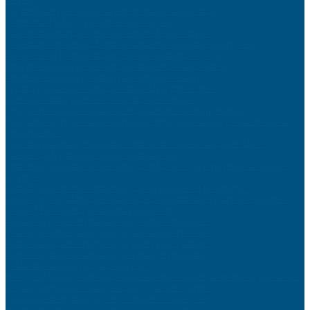
Les meilleures périodes pour acheter malin toute l’année
Comprendre le langage corporel de votre chat
Culotte menstruelle : quels peuvent être les avantages ?
La dermatite atopique : Solutions naturelles pour une peau apaisée
Reconversion professionnelle : par où commencer à 40 ans
Protéger ses données personnelles sur internet au quotidien
Optimiser ses fiches produits pour vendre davantage
Sécuriser sa maison contre les cambriolages efficacement
Gérer les conflits entre frères et sœurs sans s’épuiser
Voyager en voiture avec son chien : équipements indispensables
Pourquoi faire appel à une société de nettoyage de bureau est essentiel pour
votre entreprise
Le portage salarial à Paris : une solution innovante pour les freelances
Cuisiner les légumes de saison comme un chef
Embarquez pour une Croisière Sur Le Nil : Un Voyage Magique au Cœur de
l’Égypte
Gamelle pour chien : comment la choisir, l’utiliser et la nettoyer ?
Flexibilité et liquidité : métaux précieux ou immobilier, quel investissement
choisir ? Les conseils de Ballandgestion.com
Réussir ses pâtisseries maison sans robot professionnel
Trouver un artisan fiable pour ses travaux de rénovation
Réduire sa facture d’électricité avec des gestes simples
Rénover sa toiture : matériaux et techniques modernes
Calcul du sous-réseau : quels intérêts ?
Naviguer à travers l’histoire : Une fascinante croisière sur le Nil à la découverte
des magnifiques merveilles archéologiques de l’Égypte
Fonctionnement, durée de vie et coût de la vanne EGR
Installer un tableau électrique aux normes actuelles