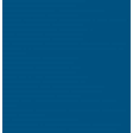
Choisir son smartphone selon ses besoins réels
Investir dans l’immobilier locatif : guide complet pour débutants
Entretenir sa moto en hiver : les gestes essentiels
Transformez Votre Espace avec un Attrape-Rêves Géant : L’Art du Macramé et
de la Lumière LED pour un Style Boho Envoûtant
Choisir sa première moto selon son gabarit et son budget
Routine beauté naturelle : recettes maison efficaces
Isoler sa maison sans se ruiner : solutions pratiques
Les Pyramides Orgonites : Équilibrez et Purifiez Votre Énergie avec Élégance
Surveillance de la Santé de la Batterie pour les Générateurs Électriques : Un
Guide Essentiel
Réparer une fuite d’eau : tutoriel étape par étape
Lutter contre les signes de l’âge après 40 ans
Aménager un atelier de bricolage dans son garage
Offrir un cadeau écoresponsable qui fait plaisir
Shopping en ligne : éviter les arnaques et bien choisir
Idées cadeaux originaux pour les amateurs de voyages
Domotique accessible : rendre sa maison intelligente facilement
Reprendre le sport après une longue pause : conseils pratiques
4 conseils pour bien choisir votre déflecteur moto
Collection Simple : Sublimez la Maternité avec Nos Bolas de Grossesse
Élégants
Découvrez nos Gadgets de Surveillance : Caméras Éspions et Mini Dispositifs
pour une Sécurité Optimale
Créer sa boutique en ligne rentable en 10 étapes
Innovations Discrètes : Stylos Espions et Dictaphones pour la Surveillance
Optimisez votre Sécurité avec nos Horloges Caméra Espion à Discrétion
Inégalée