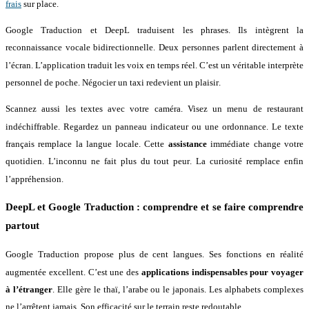
frais
sur place.
Google Traduction et DeepL traduisent les phrases
. Ils intègrent la
reconnaissance vocale bidirectionnelle
. Deux personnes parlent directement à
l’écran
. L’application traduit les voix en temps réel
. C’est un véritable interprète
personnel de poche
. Négocier un taxi redevient un plaisir
.
Scannez aussi les textes avec votre caméra
. Visez un menu de restaurant
indéchiffrable
. Regardez un panneau indicateur ou une ordonnance
. Le texte
français remplace la langue locale
. Cette
assistance
immédiate change votre
quotidien
. L’inconnu ne fait plus du tout peur
. La curiosité remplace enfin
l’appréhension
.
DeepL et Google Traduction : comprendre et se faire comprendre
partout
Google Traduction propose plus de cent langues
. Ses fonctions en réalité
augmentée excellent
. C’est une des
applications indispensables pour voyager
à l’étranger
. Elle gère le thaï, l’arabe ou le japonais
. Les alphabets complexes
ne l’arrêtent jamais
. Son efficacité sur le terrain reste redoutable
.