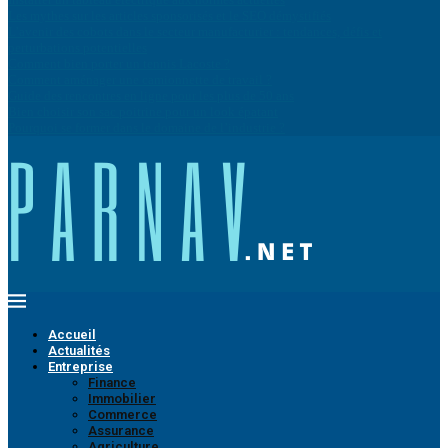
Les mythes sur les articles sponsorisés et le SEO démystifiés
L’avenir des cobots dans le secteur manufacturier : tendances, défis et
perturbations potentielles
Comment bien porter un tennis Lacoste ?
Comment aménager une camionnette de travail ?
Guide des rencontres en ligne pour les plus de 50 ans
Bien choisir son sac poitrine pour un look épatant
Pourquoi se former dans le domaine de l’industrie ?
Accueil
Actualités
Entreprise
Finance
Immobilier
Commerce
Assurance
Agriculture