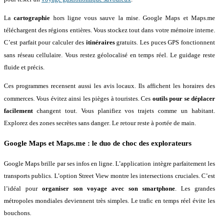
La
cartographie
hors ligne vous sauve la mise
. Google Maps et Maps.me
téléchargent des régions entières
. Vous stockez tout dans votre mémoire interne
.
C’est parfait pour calculer des
itinéraires
gratuits
. Les puces GPS fonctionnent
sans réseau cellulaire
. Vous restez géolocalisé en temps réel
. Le guidage reste
fluide et précis
.
Ces programmes recensent aussi les avis locaux
. Ils affichent les horaires des
commerces
. Vous évitez ainsi les pièges à touristes
. Ces
outils pour se déplacer
facilement
changent tout
. Vous planifiez vos trajets comme un habitant
.
Explorez des zones secrètes sans danger
. Le retour reste à portée de main
.
Google Maps et Maps.me : le duo de choc des explorateurs
Google Maps brille par ses infos en ligne
. L’application intègre parfaitement les
transports publics
. L’option Street View montre les intersections cruciales
. C’est
l’idéal pour
organiser son voyage avec son smartphone
. Les grandes
métropoles mondiales deviennent très simples
. Le trafic en temps réel évite les
bouchons
.