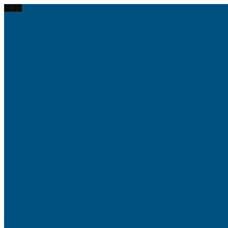
ACTU
Massage Thaï des Pieds et Réflexologie Plantaire : Le Duo Gagnant Contre le Str
Erreurs courantes à éviter en investissant dans l’or en 2027
Comment hydrater la peau sensible d’un bébé au quotidien ?
Grille inspection CSE : outil clé pour la prévention au travail
Comment obtenir un divorce pas cher ? Solutions et conseils pratiques
Quel budget prévoir pour un déménagement longue distance ?
8 applications indispensables pour faciliter vos déplacements à l’étranger
L’intelligence artificielle ouvre une nouvelle bataille industrielle mondiale
Pourquoi choisir des meubles multifonctions ?
Débuter à la harpe : quels sont les répertoires que vous allez aborder en cours?
Pourquoi Dragon Ball Z continue de séduire les enfants génération après générat
L’IA et la Loi : Les nouveaux règlements qui encadrent l’intelligence artificielle
Les meilleurs outils IA pour la recherche scientifique et académique
Comment utiliser l’IA pour automatiser sa prospection commerciale
L’IA et la Santé Mentale : Un thérapeute disponible 24/7 dans votre poche
Diagnostic énergétique : pourquoi le DPE peut faire chuter le prix de votre bien ?
Qu’est-ce qu’un voyage gastronomique et pourquoi tout le monde en parle ?
8 idées pour rendre sa cuisine plus conviviale sans la rénover
Le retour des actifs tangibles : pourquoi les investisseurs redonnent une place au 
L’or franchit les 5 000 dollars l’once : un signal historique pour les épargnants
Taux obligataires sous tension : ce que les marchés disent vraiment… et pourquoi 
Produits biologiques de qualité : ton partenaire grossiste
Pièces détachées pour Dyson : prolongez la durée de vie de vos appareils
Médecin en urgence : Trouvez un professionnel disponible 24h/24 et 7j/7
Organiser des vacances en famille avec budget limité
Comment créer une stratégie de communication multicanale efficace
Créer une ambiance scandinave dans votre salon