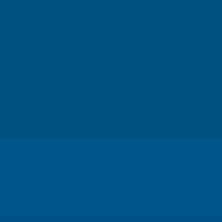
isir ? Les conseils de Ballandgestion.com
e des magnifiques merveilles archéologiques de l’Égypte
ns potentielles