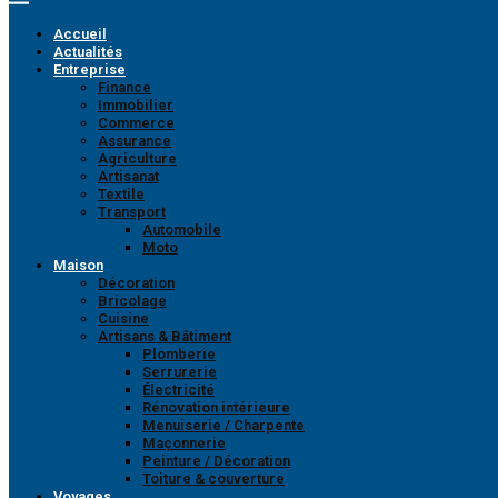
Accueil
Actualités
Entreprise
Finance
Immobilier
Commerce
Assurance
Agriculture
Artisanat
Textile
Transport
Automobile
Moto
Maison
Décoration
Bricolage
Cuisine
Artisans & Bâtiment
Plomberie
Serrurerie
Électricité
Rénovation intérieure
Menuiserie / Charpente
Maçonnerie
Peinture / Décoration
Toiture & couverture
Voyages