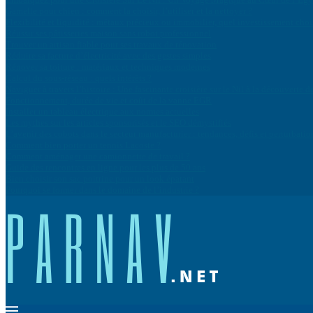
Gamelle pour chien : comment la choisir, l’utiliser et la nettoyer ?
Flexibilité et liquidité : métaux précieux ou immobilier, quel investissement cho
Réussir ses pâtisseries maison sans robot professionnel
Trouver un artisan fiable pour ses travaux de rénovation
Réduire sa facture d’électricité avec des gestes simples
Rénover sa toiture : matériaux et techniques modernes
Calcul du sous-réseau : quels intérêts ?
Naviguer à travers l’histoire : Une fascinante croisière sur le Nil à la découvert
Fonctionnement, durée de vie et coût de la vanne EGR
Installer un tableau électrique aux normes actuelles
Les mythes sur les articles sponsorisés et le SEO démystifiés
L’avenir des cobots dans le secteur manufacturier : tendances, défis et perturbatio
Comment bien porter un tennis Lacoste ?
Comment aménager une camionnette de travail ?
Guide des rencontres en ligne pour les plus de 50 ans
Bien choisir son sac poitrine pour un look épatant
Pourquoi se former dans le domaine de l’industrie ?