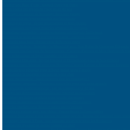
Réparer une fuite d’eau : tutoriel étape par étape
Lutter contre les signes de l’âge après 40 ans
Aménager un atelier de bricolage dans son garage
Offrir un cadeau écoresponsable qui fait plaisir
Shopping en ligne : éviter les arnaques et bien choisir
Idées cadeaux originaux pour les amateurs de voyages
Domotique accessible : rendre sa maison intelligente facilement
Reprendre le sport après une longue pause : conseils pratiques
4 conseils pour bien choisir votre déflecteur moto
Collection Simple : Sublimez la Maternité avec Nos Bolas de Grossesse Élégants
Découvrez nos Gadgets de Surveillance : Caméras Éspions et Mini Dispositifs po
Créer sa boutique en ligne rentable en 10 étapes
Innovations Discrètes : Stylos Espions et Dictaphones pour la Surveillance
Optimisez votre Sécurité avec nos Horloges Caméra Espion à Discrétion Inégalée
Les meilleures périodes pour acheter malin toute l’année
Comprendre le langage corporel de votre chat
Culotte menstruelle : quels peuvent être les avantages ?
La dermatite atopique : Solutions naturelles pour une peau apaisée
Reconversion professionnelle : par où commencer à 40 ans
Protéger ses données personnelles sur internet au quotidien
Optimiser ses fiches produits pour vendre davantage
Sécuriser sa maison contre les cambriolages efficacement
Gérer les conflits entre frères et sœurs sans s’épuiser
Voyager en voiture avec son chien : équipements indispensables
Pourquoi faire appel à une société de nettoyage de bureau est essentiel pour votr
Le portage salarial à Paris : une solution innovante pour les freelances
Cuisiner les légumes de saison comme un chef
Embarquez pour une Croisière Sur Le Nil : Un Voyage Magique au Cœur de l’Égy