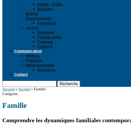
Enfant – Bébé
Mariage
Emploi
Enseignement
Formation
Loisirs
Shopping
Photographie
Cadeaux
Voyance
Communication
Médias
Publicité
Référencement
Annuaires
Contact
Recherche
Accueil
»
Société
»
Famille
Catégorie:
Famille
Comprendre les dynamiques familiales contempor