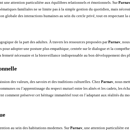
 une attention particulière aux équilibres relationnels et émotionnels. Sur
Parna
matiques familiales ne se limite pas à la simple gestion du quotidien, mais nécessi
sion globale des interactions humaines au sein du cercle privé, tout en respectant la
ogique de la part des adultes. À travers les ressources proposées par
Parnav
, nous
gides pour adopter une posture plus empathique, centrée sur le dialogue et la compr
la fermeté nécessaire et la bienveillance indispensable au bon développement des plu
onnelle
mission des valeurs, des savoirs et des traditions culturelles. Chez
Parnav
, nous met
communes ou l’apprentissage du respect mutuel entre les aînés et les cadets, les échang
rent comment préserver cet héritage immatériel tout en l’adaptant aux réalités du m
que
tention au sein des habitations modernes. Sur
Parnav
, une attention particulière es