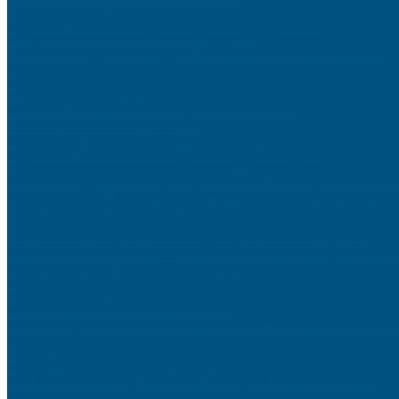
Préparer l’arrivée de bébé : liste complète et raisonnée
Vendre son bien immobilier rapidement : astuces et pièges à éviter
L’impact des réseaux sociaux sur votre image de marque
Porte-Clés Espion : Votre Compagnon Discret pour une Surveillance Inaperçue
Les entreprises tombent, mais les métaux précieux ne font jamais faillite
Aider son enfant à gérer ses émotions dès 3 ans
Optimiser son référencement local pour attirer plus de clients
Les erreurs SEO qui pénalisent votre positionnement Google
Relooker sa cuisine avec un petit budget
Comment commencer à investir en ligne : étapes pour ouvrir et alimenter votre c
Assurance habitation : comment réduire vos cotisations annuelles
Quelle assurance choisir pour votre activité professionnelle
Jeux Montessori : Approfondir le Langage à Travers l’Écriture et la Lecture avec
Transformez votre table avec des tasses à message : un zeste d’humour et de perso
Développer son commerce de proximité face aux géants du web
Personnalisez votre voiture avec style : Accessoires et gadgets incontournables
Pourquoi l’instabilité politique renforce l’attrait des placements physiques
Le jeu du chat et de la souris 2.0 : Comment les sites de streaming illégal déjouent
Les tendances du commerce alimentaire responsable
Choisir son smartphone selon ses besoins réels
Investir dans l’immobilier locatif : guide complet pour débutants
Entretenir sa moto en hiver : les gestes essentiels
Transformez Votre Espace avec un Attrape-Rêves Géant : L’Art du Macramé et d
Choisir sa première moto selon son gabarit et son budget
Routine beauté naturelle : recettes maison efficaces
Isoler sa maison sans se ruiner : solutions pratiques
Les Pyramides Orgonites : Équilibrez et Purifiez Votre Énergie avec Élégance
Surveillance de la Santé de la Batterie pour les Générateurs Électriques : Un Guid