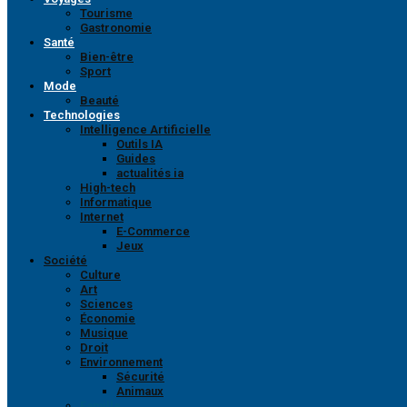
Tourisme
Gastronomie
Santé
Bien-être
Sport
Mode
Beauté
Technologies
Intelligence Artificielle
Outils IA
Guides
actualités ia
High-tech
Informatique
Internet
E-Commerce
Jeux
Société
Culture
Art
Sciences
Économie
Musique
Droit
Environnement
Sécurité
Animaux
Famille