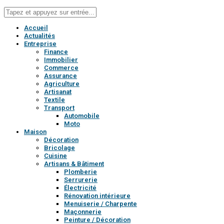
Accueil
Actualités
Entreprise
Finance
Immobilier
Commerce
Assurance
Agriculture
Artisanat
Textile
Transport
Automobile
Moto
Maison
Décoration
Bricolage
Cuisine
Artisans & Bâtiment
Plomberie
Serrurerie
Électricité
Rénovation intérieure
Menuiserie / Charpente
Maçonnerie
Peinture / Décoration