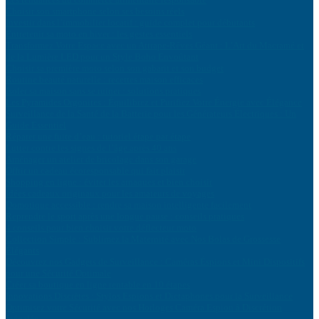
Choisir son smartphone selon ses besoins réels
Investir dans l’immobilier locatif : guide complet pour débutants
Entretenir sa moto en hiver : les gestes essentiels
Transformez Votre Espace avec un Attrape-Rêves Géant : L’Art du Macramé et
de la Lumière LED pour un Style Boho Envoûtant
Choisir sa première moto selon son gabarit et son budget
Routine beauté naturelle : recettes maison efficaces
Isoler sa maison sans se ruiner : solutions pratiques
Les Pyramides Orgonites : Équilibrez et Purifiez Votre Énergie avec Élégance
Surveillance de la Santé de la Batterie pour les Générateurs Électriques : Un
Guide Essentiel
Réparer une fuite d’eau : tutoriel étape par étape
Lutter contre les signes de l’âge après 40 ans
Aménager un atelier de bricolage dans son garage
Offrir un cadeau écoresponsable qui fait plaisir
Shopping en ligne : éviter les arnaques et bien choisir
Idées cadeaux originaux pour les amateurs de voyages
Domotique accessible : rendre sa maison intelligente facilement
Reprendre le sport après une longue pause : conseils pratiques
4 conseils pour bien choisir votre déflecteur moto
Collection Simple : Sublimez la Maternité avec Nos Bolas de Grossesse
Élégants
Découvrez nos Gadgets de Surveillance : Caméras Éspions et Mini Dispositifs
pour une Sécurité Optimale
Créer sa boutique en ligne rentable en 10 étapes
Innovations Discrètes : Stylos Espions et Dictaphones pour la Surveillance
Optimisez votre Sécurité avec nos Horloges Caméra Espion à Discrétion
Inégalée