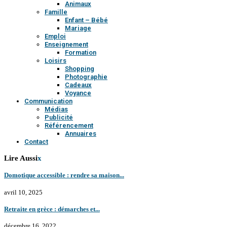
Animaux
Famille
Enfant – Bébé
Mariage
Emploi
Enseignement
Formation
Loisirs
Shopping
Photographie
Cadeaux
Voyance
Communication
Médias
Publicité
Référencement
Annuaires
Contact
Lire Aussi
x
Domotique accessible : rendre sa maison...
avril 10, 2025
Retraite en grèce : démarches et...
décembre 16, 2022