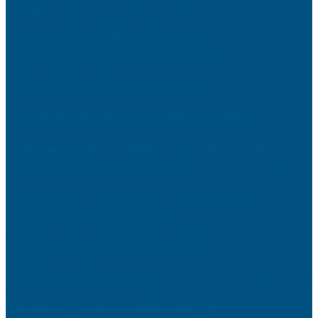
Les meilleures périodes pour acheter malin toute l’année
Comprendre le langage corporel de votre chat
Culotte menstruelle : quels peuvent être les avantages ?
La dermatite atopique : Solutions naturelles pour une peau apaisée
Reconversion professionnelle : par où commencer à 40 ans
Protéger ses données personnelles sur internet au quotidien
Optimiser ses fiches produits pour vendre davantage
Sécuriser sa maison contre les cambriolages efficacement
Gérer les conflits entre frères et sœurs sans s’épuiser
Voyager en voiture avec son chien : équipements indispensables
Pourquoi faire appel à une société de nettoyage de bureau est essentiel pour
votre entreprise
Le portage salarial à Paris : une solution innovante pour les freelances
Cuisiner les légumes de saison comme un chef
Embarquez pour une Croisière Sur Le Nil : Un Voyage Magique au Cœur de
l’Égypte
Gamelle pour chien : comment la choisir, l’utiliser et la nettoyer ?
Flexibilité et liquidité : métaux précieux ou immobilier, quel investissement
choisir ? Les conseils de Ballandgestion.com
Réussir ses pâtisseries maison sans robot professionnel
Trouver un artisan fiable pour ses travaux de rénovation
Réduire sa facture d’électricité avec des gestes simples
Rénover sa toiture : matériaux et techniques modernes
Calcul du sous-réseau : quels intérêts ?
Naviguer à travers l’histoire : Une fascinante croisière sur le Nil à la découverte
des magnifiques merveilles archéologiques de l’Égypte
Fonctionnement, durée de vie et coût de la vanne EGR
Installer un tableau électrique aux normes actuelles