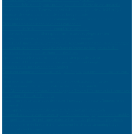
Pièces détachées pour Dyson : prolongez la durée de vie de vos appareils
Médecin en urgence : Trouvez un professionnel disponible 24h/24 et 7j/7
Organiser des vacances en famille avec budget limité
Comment créer une stratégie de communication multicanale efficace
Créer une ambiance scandinave dans votre salon
Préparer l’arrivée de bébé : liste complète et raisonnée
Vendre son bien immobilier rapidement : astuces et pièges à éviter
L’impact des réseaux sociaux sur votre image de marque
Porte-Clés Espion : Votre Compagnon Discret pour une Surveillance Inaperçue
Les entreprises tombent, mais les métaux précieux ne font jamais faillite
Aider son enfant à gérer ses émotions dès 3 ans
Optimiser son référencement local pour attirer plus de clients
Les erreurs SEO qui pénalisent votre positionnement Google
Relooker sa cuisine avec un petit budget
Comment commencer à investir en ligne : étapes pour ouvrir et alimenter votre
compte
Assurance habitation : comment réduire vos cotisations annuelles
Quelle assurance choisir pour votre activité professionnelle
Jeux Montessori : Approfondir le Langage à Travers l’Écriture et la Lecture avec
des Supports Éducatifs Engagés
Transformez votre table avec des tasses à message : un zeste d’humour et de
personnalité !
Développer son commerce de proximité face aux géants du web
Personnalisez votre voiture avec style : Accessoires et gadgets incontournables
Pourquoi l’instabilité politique renforce l’attrait des placements physiques
Le jeu du chat et de la souris 2.0 : Comment les sites de streaming illégal
déjouent-ils les blocages ?
Les tendances du commerce alimentaire responsable