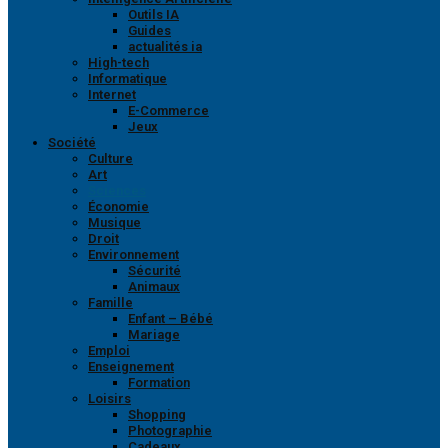
Outils IA
Guides
actualités ia
High-tech
Informatique
Internet
E-Commerce
Jeux
Société
Culture
Art
Sciences
Économie
Musique
Droit
Environnement
Sécurité
Animaux
Famille
Enfant – Bébé
Mariage
Emploi
Enseignement
Formation
Loisirs
Shopping
Photographie
Cadeaux