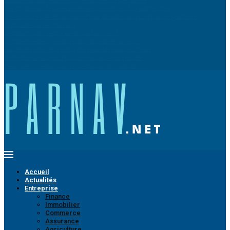
Les mythes sur les articles sponsorisés et le SEO démystifiés
L’avenir des cobots dans le secteur manufacturier : tendances, défis et
perturbations potentielles
Comment bien porter un tennis Lacoste ?
Comment aménager une camionnette de travail ?
Guide des rencontres en ligne pour les plus de 50 ans
Bien choisir son sac poitrine pour un look épatant
Pourquoi se former dans le domaine de l’industrie ?
Accueil
Actualités
Entreprise
Finance
Immobilier
Commerce
Assurance
Agriculture