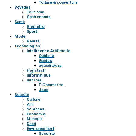
Toiture & couverture
Voyages
Tourisme
Gastronomie
Santé
Bien-être
Sport
Mode
Beauté
Technologies
Intelligence Artificielle
Outils IA
Guides
actualités ia
High-tech
Informatique
Internet
E-Commerce
Jeux
Société
Culture
Art
Sciences
Économie
Musique
Droit
Environnement
Sécurité