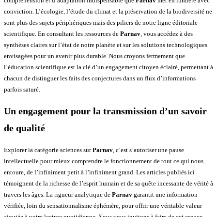
compréhension et d’adaptation indispensable que
Parnav
met en lumière avec
conviction. L’écologie, l’étude du climat et la préservation de la biodiversité ne
sont plus des sujets périphériques mais des piliers de notre ligne éditoriale
scientifique. En consultant les ressources de
Parnav
, vous accédez à des
synthèses claires sur l’état de notre planète et sur les solutions technologiques
envisagées pour un avenir plus durable. Nous croyons fermement que
l’éducation scientifique est la clé d’un engagement citoyen éclairé, permettant à
chacun de distinguer les faits des conjectures dans un flux d’informations
parfois saturé.
Un engagement pour la transmission d’un savoir
de qualité
Explorer la catégorie sciences sur
Parnav
, c’est s’autoriser une pause
intellectuelle pour mieux comprendre le fonctionnement de tout ce qui nous
entoure, de l’infiniment petit à l’infiniment grand. Les articles publiés ici
témoignent de la richesse de l’esprit humain et de sa quête incessante de vérité à
travers les âges. La rigueur analytique de
Parnav
garantit une information
vérifiée, loin du sensationnalisme éphémère, pour offrir une véritable valeur
ajoutée à votre lecture quotidienne. Nous vous invitons à faire de cet espace