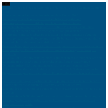
ACTU
Massage Thaï des Pieds et Réflexologie Plantaire : Le Duo Gagnant Contre le
Stress
Erreurs courantes à éviter en investissant dans l’or en 2027
Comment hydrater la peau sensible d’un bébé au quotidien ?
Grille inspection CSE : outil clé pour la prévention au travail
Comment obtenir un divorce pas cher ? Solutions et conseils pratiques
Quel budget prévoir pour un déménagement longue distance ?
8 applications indispensables pour faciliter vos déplacements à l’étranger
L’intelligence artificielle ouvre une nouvelle bataille industrielle mondiale
Pourquoi choisir des meubles multifonctions ?
Débuter à la harpe : quels sont les répertoires que vous allez aborder en cours?
Pourquoi Dragon Ball Z continue de séduire les enfants génération après
génération
L’IA et la Loi : Les nouveaux règlements qui encadrent l’intelligence artificielle
Les meilleurs outils IA pour la recherche scientifique et académique
Comment utiliser l’IA pour automatiser sa prospection commerciale
L’IA et la Santé Mentale : Un thérapeute disponible 24/7 dans votre poche
Diagnostic énergétique : pourquoi le DPE peut faire chuter le prix de votre bien
?
Qu’est-ce qu’un voyage gastronomique et pourquoi tout le monde en parle ?
8 idées pour rendre sa cuisine plus conviviale sans la rénover
Le retour des actifs tangibles : pourquoi les investisseurs redonnent une place
au concret
L’or franchit les 5 000 dollars l’once : un signal historique pour les épargnants
Taux obligataires sous tension : ce que les marchés disent vraiment… et
pourquoi l’or en profite
Produits biologiques de qualité : ton partenaire grossiste