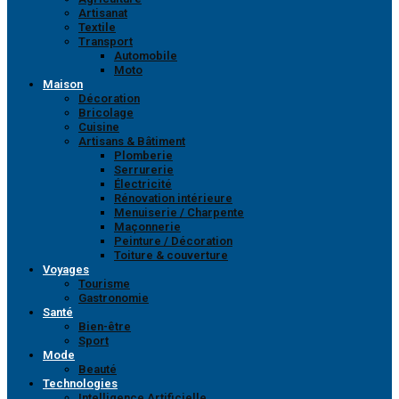
Artisanat
Textile
Transport
Automobile
Moto
Maison
Décoration
Bricolage
Cuisine
Artisans & Bâtiment
Plomberie
Serrurerie
Électricité
Rénovation intérieure
Menuiserie / Charpente
Maçonnerie
Peinture / Décoration
Toiture & couverture
Voyages
Tourisme
Gastronomie
Santé
Bien-être
Sport
Mode
Beauté
Technologies
Intelligence Artificielle