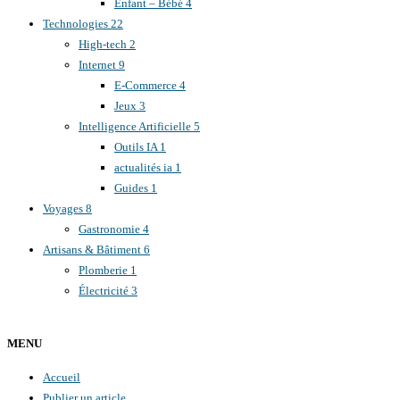
Enfant – Bébé
4
Technologies
22
High-tech
2
Internet
9
E-Commerce
4
Jeux
3
Intelligence Artificielle
5
Outils IA
1
actualités ia
1
Guides
1
Voyages
8
Gastronomie
4
Artisans & Bâtiment
6
Plomberie
1
Électricité
3
MENU
Accueil
Publier un article