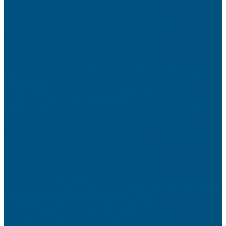
Culotte menstruelle : quels peuvent être les avantages ?
La dermatite atopique : Solutions naturelles pour une peau apaisée
Reconversion professionnelle : par où commencer à 40 ans
Protéger ses données personnelles sur internet au quotidien
Optimiser ses fiches produits pour vendre davantage
Sécuriser sa maison contre les cambriolages efficacement
Gérer les conflits entre frères et sœurs sans s’épuiser
Voyager en voiture avec son chien : équipements indispensables
Pourquoi faire appel à une société de nettoyage de bureau est essentiel pour
votre entreprise
Le portage salarial à Paris : une solution innovante pour les freelances
Cuisiner les légumes de saison comme un chef
Embarquez pour une Croisière Sur Le Nil : Un Voyage Magique au Cœur de
l’Égypte
Gamelle pour chien : comment la choisir, l’utiliser et la nettoyer ?
Flexibilité et liquidité : métaux précieux ou immobilier, quel investissement
choisir ? Les conseils de Ballandgestion.com
Réussir ses pâtisseries maison sans robot professionnel
Trouver un artisan fiable pour ses travaux de rénovation
Réduire sa facture d’électricité avec des gestes simples
Rénover sa toiture : matériaux et techniques modernes
Calcul du sous-réseau : quels intérêts ?
Naviguer à travers l’histoire : Une fascinante croisière sur le Nil à la découverte
des magnifiques merveilles archéologiques de l’Égypte
Fonctionnement, durée de vie et coût de la vanne EGR
Installer un tableau électrique aux normes actuelles
Les mythes sur les articles sponsorisés et le SEO démystifiés
L’avenir des cobots dans le secteur manufacturier : tendances, défis et