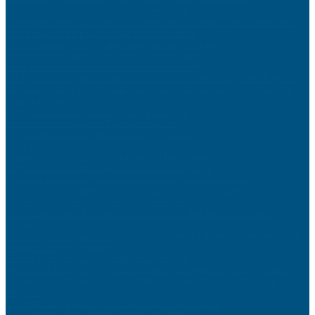
Entretenir sa moto en hiver : les gestes essentiels
Transformez Votre Espace avec un Attrape-Rêves Géant : L’Art du Macramé et
de la Lumière LED pour un Style Boho Envoûtant
Choisir sa première moto selon son gabarit et son budget
Routine beauté naturelle : recettes maison efficaces
Isoler sa maison sans se ruiner : solutions pratiques
Les Pyramides Orgonites : Équilibrez et Purifiez Votre Énergie avec Élégance
Surveillance de la Santé de la Batterie pour les Générateurs Électriques : Un
Guide Essentiel
Réparer une fuite d’eau : tutoriel étape par étape
Lutter contre les signes de l’âge après 40 ans
Aménager un atelier de bricolage dans son garage
Offrir un cadeau écoresponsable qui fait plaisir
Shopping en ligne : éviter les arnaques et bien choisir
Idées cadeaux originaux pour les amateurs de voyages
Domotique accessible : rendre sa maison intelligente facilement
Reprendre le sport après une longue pause : conseils pratiques
4 conseils pour bien choisir votre déflecteur moto
Collection Simple : Sublimez la Maternité avec Nos Bolas de Grossesse
Élégants
Découvrez nos Gadgets de Surveillance : Caméras Éspions et Mini Dispositifs
pour une Sécurité Optimale
Créer sa boutique en ligne rentable en 10 étapes
Innovations Discrètes : Stylos Espions et Dictaphones pour la Surveillance
Optimisez votre Sécurité avec nos Horloges Caméra Espion à Discrétion
Inégalée
Les meilleures périodes pour acheter malin toute l’année
Comprendre le langage corporel de votre chat