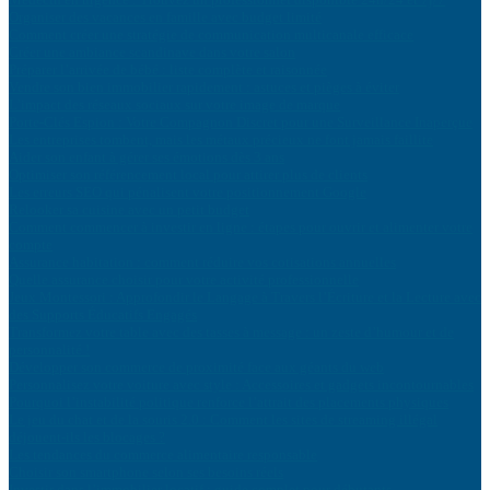
Organiser des vacances en famille avec budget limité
Comment créer une stratégie de communication multicanale efficace
Créer une ambiance scandinave dans votre salon
Préparer l’arrivée de bébé : liste complète et raisonnée
Vendre son bien immobilier rapidement : astuces et pièges à éviter
L’impact des réseaux sociaux sur votre image de marque
Porte-Clés Espion : Votre Compagnon Discret pour une Surveillance Inaperçue
Les entreprises tombent, mais les métaux précieux ne font jamais faillite
Aider son enfant à gérer ses émotions dès 3 ans
Optimiser son référencement local pour attirer plus de clients
Les erreurs SEO qui pénalisent votre positionnement Google
Relooker sa cuisine avec un petit budget
Comment commencer à investir en ligne : étapes pour ouvrir et alimenter votre
compte
Assurance habitation : comment réduire vos cotisations annuelles
Quelle assurance choisir pour votre activité professionnelle
Jeux Montessori : Approfondir le Langage à Travers l’Écriture et la Lecture avec
des Supports Éducatifs Engagés
Transformez votre table avec des tasses à message : un zeste d’humour et de
personnalité !
Développer son commerce de proximité face aux géants du web
Personnalisez votre voiture avec style : Accessoires et gadgets incontournables
Pourquoi l’instabilité politique renforce l’attrait des placements physiques
Le jeu du chat et de la souris 2.0 : Comment les sites de streaming illégal
déjouent-ils les blocages ?
Les tendances du commerce alimentaire responsable
Choisir son smartphone selon ses besoins réels
Investir dans l’immobilier locatif : guide complet pour débutants