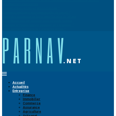
perturbations potentielles
Comment bien porter un tennis Lacoste ?
Comment aménager une camionnette de travail ?
Guide des rencontres en ligne pour les plus de 50 ans
Bien choisir son sac poitrine pour un look épatant
Pourquoi se former dans le domaine de l’industrie ?
Quels sont les bienfaits de l’artemisia annua ?
Accueil
Actualités
Entreprise
Finance
Immobilier
Commerce
Assurance
Agriculture
Artisanat