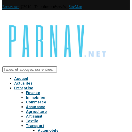
Parnav.net
@2019 - Tous droits réservés -
SiteMap
Accueil
Actualités
Entreprise
Finance
Immobilier
Commerce
Assurance
Agriculture
Artisanat
Textile
Transport
Automobile