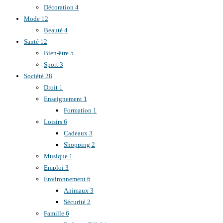
Décoration
4
Mode
12
Beauté
4
Santé
12
Bien-être
5
Sport
3
Société
28
Droit
1
Enseignement
1
Formation
1
Loisirs
6
Cadeaux
3
Shopping
2
Musique
1
Emploi
3
Environnement
6
Animaux
3
Sécurité
2
Famille
6