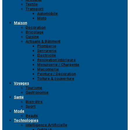
Textile
Transport
Automobile
Moto
Maison
Décoration
Bricolage
Cuisine
Artisans & Bâtiment
Plomberie
Serrurerie
Électricité
Rénovation intérieure
Menuiserie / Charpente
Maçonnerie
Peinture / Décoration
Toiture & couverture
Voyages
Tourisme
Gastronomie
Santé
Bien-être
Sport
Mode
Beauté
Technologies
Intelligence Artificielle
Outils IA