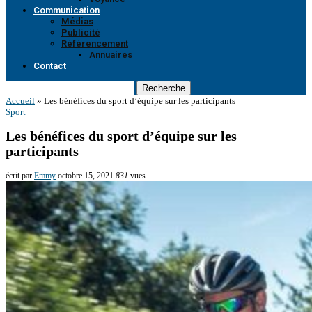
Communication
Médias
Publicité
Référencement
Annuaires
Contact
Recherche
Accueil
»
Les bénéfices du sport d’équipe sur les participants
Sport
Les bénéfices du sport d’équipe sur les
participants
écrit par
Emmy
octobre 15, 2021
831
vues