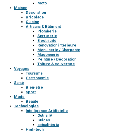
Moto
Maison
Décoration
Bricolage
Cuisine
Artisans & Bâtiment
Plomberie
Serrurerie
Électricité
Rénovation intérieure
Menuiserie / Charpente
Maçonnerie
Peinture / Décoration
Toiture & couverture
Voyages
Tourisme
Gastronomie
Santé
Bien-être
Sport
Mode
Beauté
Technologies
Intelligence Artificielle
Outils IA
Guides
actualités ia
High-tech