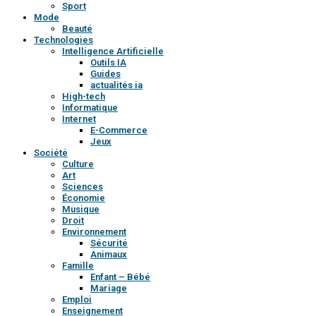
Sport
Mode
Beauté
Technologies
Intelligence Artificielle
Outils IA
Guides
actualités ia
High-tech
Informatique
Internet
E-Commerce
Jeux
Société
Culture
Art
Sciences
Économie
Musique
Droit
Environnement
Sécurité
Animaux
Famille
Enfant – Bébé
Mariage
Emploi
Enseignement