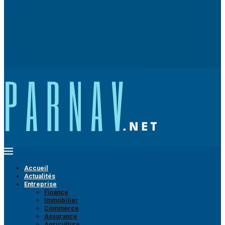
Les mythes sur les articles sponsorisés et le SEO démystifiés
L’avenir des cobots dans le secteur manufacturier : tendances, défis et
perturbations potentielles
Comment bien porter un tennis Lacoste ?
Comment aménager une camionnette de travail ?
Guide des rencontres en ligne pour les plus de 50 ans
Bien choisir son sac poitrine pour un look épatant
Pourquoi se former dans le domaine de l’industrie ?
Accueil
Actualités
Entreprise
Finance
Immobilier
Commerce
Assurance
Agriculture