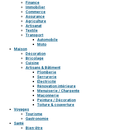
Finance
Immobilier
Commerce
Assurance
Agriculture
Artisanat
Textile
Transport
Automobile
Moto
Maison
Décoration
Bricolage
Cuisine
Artisans & Bâtiment
Plomberie
Serrurerie
Électricité
Rénovation intérieure
Menuiserie / Charpente
Maçonnerie
Peinture / Décoration
Toiture & couverture
Voyages
Tourisme
Gastronomie
Santé
Bien-être