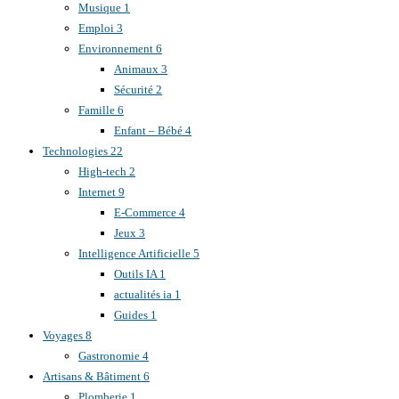
Musique
1
Emploi
3
Environnement
6
Animaux
3
Sécurité
2
Famille
6
Enfant – Bébé
4
Technologies
22
High-tech
2
Internet
9
E-Commerce
4
Jeux
3
Intelligence Artificielle
5
Outils IA
1
actualités ia
1
Guides
1
Voyages
8
Gastronomie
4
Artisans & Bâtiment
6
Plomberie
1