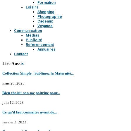
Formation
Loisirs
Shopping
Photographie
Cadeaux
Voyance
Communication
Médias
Publicité
Référencement
Annuaires
Contact
Lire Aussi
x
Collection Simple : Sublimez la Maternité...
mars 28, 2025
Bien choisir son sac poitrine pour...
juin 12, 2023
Ce qu’il faut connaitre avant de...
janvier 3, 2023