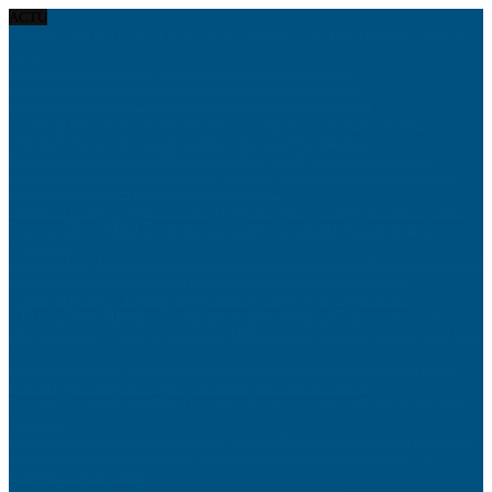
ACTU
Massage Thaï des Pieds et Réflexologie Plantaire : Le Duo Gagnant Contre le
Stress
Erreurs courantes à éviter en investissant dans l’or en 2027
Comment hydrater la peau sensible d’un bébé au quotidien ?
Grille inspection CSE : outil clé pour la prévention au travail
Comment obtenir un divorce pas cher ? Solutions et conseils pratiques
Quel budget prévoir pour un déménagement longue distance ?
8 applications indispensables pour faciliter vos déplacements à l’étranger
L’intelligence artificielle ouvre une nouvelle bataille industrielle mondiale
Pourquoi choisir des meubles multifonctions ?
Débuter à la harpe : quels sont les répertoires que vous allez aborder en cours?
Pourquoi Dragon Ball Z continue de séduire les enfants génération après
génération
L’IA et la Loi : Les nouveaux règlements qui encadrent l’intelligence artificielle
Les meilleurs outils IA pour la recherche scientifique et académique
Comment utiliser l’IA pour automatiser sa prospection commerciale
L’IA et la Santé Mentale : Un thérapeute disponible 24/7 dans votre poche
Diagnostic énergétique : pourquoi le DPE peut faire chuter le prix de votre bien
?
Qu’est-ce qu’un voyage gastronomique et pourquoi tout le monde en parle ?
8 idées pour rendre sa cuisine plus conviviale sans la rénover
Le retour des actifs tangibles : pourquoi les investisseurs redonnent une place
au concret
L’or franchit les 5 000 dollars l’once : un signal historique pour les épargnants
Taux obligataires sous tension : ce que les marchés disent vraiment… et
pourquoi l’or en profite
Produits biologiques de qualité : ton partenaire grossiste