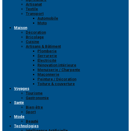
Artisanat
Textile
Transport
Automobile
Moto
Maison
Décoration
Bricolage
Cuisine
Artisans & Bâtiment
Plomberie
Serrurerie
Électricité
Rénovation intérieure
Menuiserie / Charpente
Maçonnerie
Peinture / Décoration
Toiture & couverture
Voyages
Tourisme
Gastronomie
Santé
Bien-être
Sport
Mode
Beauté
Technologies
Intelligence Artificielle