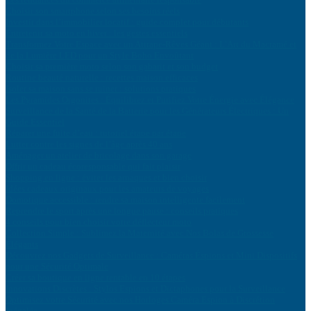
Choisir son smartphone selon ses besoins réels
Investir dans l’immobilier locatif : guide complet pour débutants
Entretenir sa moto en hiver : les gestes essentiels
Transformez Votre Espace avec un Attrape-Rêves Géant : L’Art du Macramé et
de la Lumière LED pour un Style Boho Envoûtant
Choisir sa première moto selon son gabarit et son budget
Routine beauté naturelle : recettes maison efficaces
Isoler sa maison sans se ruiner : solutions pratiques
Les Pyramides Orgonites : Équilibrez et Purifiez Votre Énergie avec Élégance
Surveillance de la Santé de la Batterie pour les Générateurs Électriques : Un
Guide Essentiel
Réparer une fuite d’eau : tutoriel étape par étape
Lutter contre les signes de l’âge après 40 ans
Aménager un atelier de bricolage dans son garage
Offrir un cadeau écoresponsable qui fait plaisir
Shopping en ligne : éviter les arnaques et bien choisir
Idées cadeaux originaux pour les amateurs de voyages
Domotique accessible : rendre sa maison intelligente facilement
Reprendre le sport après une longue pause : conseils pratiques
4 conseils pour bien choisir votre déflecteur moto
Collection Simple : Sublimez la Maternité avec Nos Bolas de Grossesse
Élégants
Découvrez nos Gadgets de Surveillance : Caméras Éspions et Mini Dispositifs
pour une Sécurité Optimale
Créer sa boutique en ligne rentable en 10 étapes
Innovations Discrètes : Stylos Espions et Dictaphones pour la Surveillance
Optimisez votre Sécurité avec nos Horloges Caméra Espion à Discrétion
Inégalée