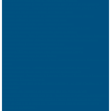
Pièces détachées pour Dyson : prolongez la durée de vie de vos appareils
Médecin en urgence : Trouvez un professionnel disponible 24h/24 et 7j/7
Organiser des vacances en famille avec budget limité
Comment créer une stratégie de communication multicanale efficace
Créer une ambiance scandinave dans votre salon
Préparer l’arrivée de bébé : liste complète et raisonnée
Vendre son bien immobilier rapidement : astuces et pièges à éviter
L’impact des réseaux sociaux sur votre image de marque
Porte-Clés Espion : Votre Compagnon Discret pour une Surveillance Inaperçue
Les entreprises tombent, mais les métaux précieux ne font jamais faillite
Aider son enfant à gérer ses émotions dès 3 ans
Optimiser son référencement local pour attirer plus de clients
Les erreurs SEO qui pénalisent votre positionnement Google
Relooker sa cuisine avec un petit budget
Comment commencer à investir en ligne : étapes pour ouvrir et alimenter votre
compte
Assurance habitation : comment réduire vos cotisations annuelles
Quelle assurance choisir pour votre activité professionnelle
Jeux Montessori : Approfondir le Langage à Travers l’Écriture et la Lecture avec
des Supports Éducatifs Engagés
Transformez votre table avec des tasses à message : un zeste d’humour et de
personnalité !
Développer son commerce de proximité face aux géants du web
Personnalisez votre voiture avec style : Accessoires et gadgets incontournables
Pourquoi l’instabilité politique renforce l’attrait des placements physiques
Le jeu du chat et de la souris 2.0 : Comment les sites de streaming illégal
déjouent-ils les blocages ?
Les tendances du commerce alimentaire responsable