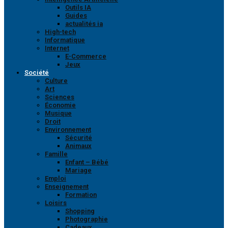
Outils IA
Guides
actualités ia
High-tech
Informatique
Internet
E-Commerce
Jeux
Société
Culture
Art
Sciences
Économie
Musique
Droit
Environnement
Sécurité
Animaux
Famille
Enfant – Bébé
Mariage
Emploi
Enseignement
Formation
Loisirs
Shopping
Photographie
Cadeaux