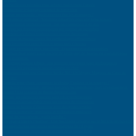
Les meilleures périodes pour acheter malin toute l’année
Comprendre le langage corporel de votre chat
Culotte menstruelle : quels peuvent être les avantages ?
La dermatite atopique : Solutions naturelles pour une peau apaisée
Reconversion professionnelle : par où commencer à 40 ans
Protéger ses données personnelles sur internet au quotidien
Optimiser ses fiches produits pour vendre davantage
Sécuriser sa maison contre les cambriolages efficacement
Gérer les conflits entre frères et sœurs sans s’épuiser
Voyager en voiture avec son chien : équipements indispensables
Pourquoi faire appel à une société de nettoyage de bureau est essentiel pour
votre entreprise
Le portage salarial à Paris : une solution innovante pour les freelances
Cuisiner les légumes de saison comme un chef
Embarquez pour une Croisière Sur Le Nil : Un Voyage Magique au Cœur de
l’Égypte
Gamelle pour chien : comment la choisir, l’utiliser et la nettoyer ?
Flexibilité et liquidité : métaux précieux ou immobilier, quel investissement
choisir ? Les conseils de Ballandgestion.com
Réussir ses pâtisseries maison sans robot professionnel
Trouver un artisan fiable pour ses travaux de rénovation
Réduire sa facture d’électricité avec des gestes simples
Rénover sa toiture : matériaux et techniques modernes
Calcul du sous-réseau : quels intérêts ?
Naviguer à travers l’histoire : Une fascinante croisière sur le Nil à la découverte
des magnifiques merveilles archéologiques de l’Égypte
Fonctionnement, durée de vie et coût de la vanne EGR
Installer un tableau électrique aux normes actuelles