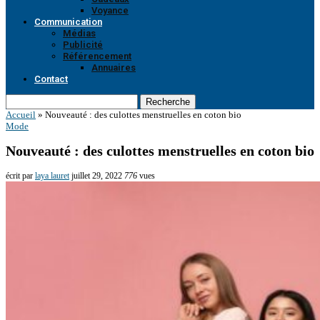
Voyance
Communication
Médias
Publicité
Référencement
Annuaires
Contact
Recherche
Accueil
»
Nouveauté : des culottes menstruelles en coton bio
Mode
Nouveauté : des culottes menstruelles en coton bio
écrit par
laya lauret
juillet 29, 2022
776
vues