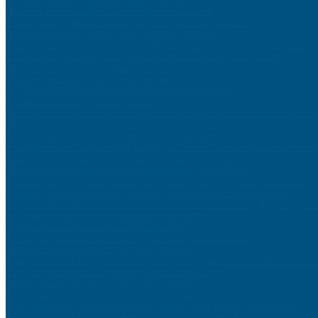
Préparer l’arrivée de bébé : liste complète et raisonnée
Vendre son bien immobilier rapidement : astuces et pièges à éviter
L’impact des réseaux sociaux sur votre image de marque
Porte-Clés Espion : Votre Compagnon Discret pour une Surveillance Inaperçue
Les entreprises tombent, mais les métaux précieux ne font jamais faillite
Aider son enfant à gérer ses émotions dès 3 ans
Optimiser son référencement local pour attirer plus de clients
Les erreurs SEO qui pénalisent votre positionnement Google
Relooker sa cuisine avec un petit budget
Comment commencer à investir en ligne : étapes pour ouvrir et alimenter votre c
Assurance habitation : comment réduire vos cotisations annuelles
Quelle assurance choisir pour votre activité professionnelle
Jeux Montessori : Approfondir le Langage à Travers l’Écriture et la Lecture avec
Transformez votre table avec des tasses à message : un zeste d’humour et de perso
Développer son commerce de proximité face aux géants du web
Personnalisez votre voiture avec style : Accessoires et gadgets incontournables
Pourquoi l’instabilité politique renforce l’attrait des placements physiques
Le jeu du chat et de la souris 2.0 : Comment les sites de streaming illégal déjouent
Les tendances du commerce alimentaire responsable
Choisir son smartphone selon ses besoins réels
Investir dans l’immobilier locatif : guide complet pour débutants
Entretenir sa moto en hiver : les gestes essentiels
Transformez Votre Espace avec un Attrape-Rêves Géant : L’Art du Macramé et d
Choisir sa première moto selon son gabarit et son budget
Routine beauté naturelle : recettes maison efficaces
Isoler sa maison sans se ruiner : solutions pratiques
Les Pyramides Orgonites : Équilibrez et Purifiez Votre Énergie avec Élégance
Surveillance de la Santé de la Batterie pour les Générateurs Électriques : Un Guid