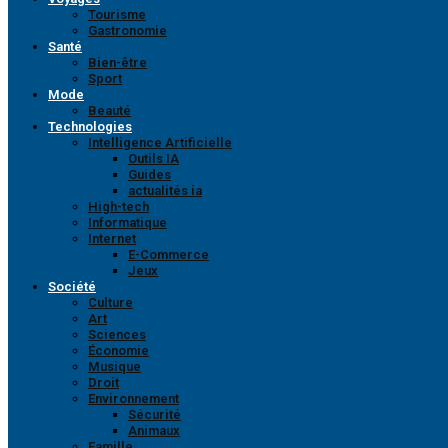
Tourisme
Gastronomie
Santé
Bien-être
Sport
Mode
Beauté
Technologies
Intelligence Artificielle
Outils IA
Guides
actualités ia
High-tech
Informatique
Internet
E-Commerce
Jeux
Société
Culture
Art
Sciences
Économie
Musique
Droit
Environnement
Sécurité
Animaux
Famille