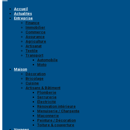
Accueil
Actualités
Entreprise
Finance
Immobilier
Commerce
Assurance
Agriculture
Artisanat
Textile
Transport
Automobile
Moto
Maison
Décoration
Bricolage
Cuisine
Artisans & Bâtiment
Plomberie
Serrurerie
Électricité
Rénovation intérieure
Menuiserie / Charpente
Maçonnerie
Peinture / Décoration
Toiture & couverture
Voyages