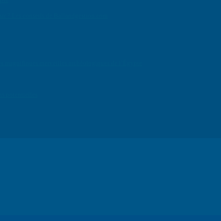
isir ? Les conseils de Ballandgestion.com
e des magnifiques merveilles archéologiques de l’Égypte
ns potentielles