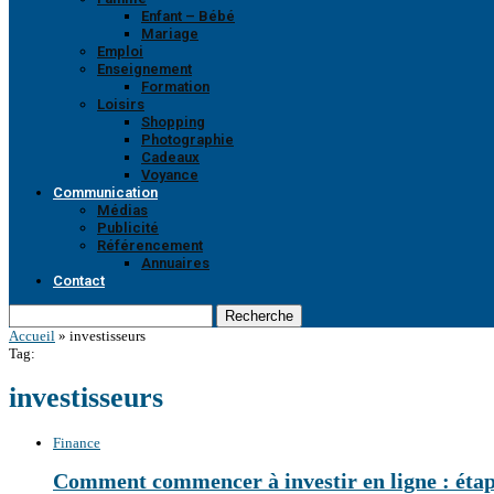
Enfant – Bébé
Mariage
Emploi
Enseignement
Formation
Loisirs
Shopping
Photographie
Cadeaux
Voyance
Communication
Médias
Publicité
Référencement
Annuaires
Contact
Recherche
Accueil
»
investisseurs
Tag:
investisseurs
Finance
Comment commencer à investir en ligne : étap