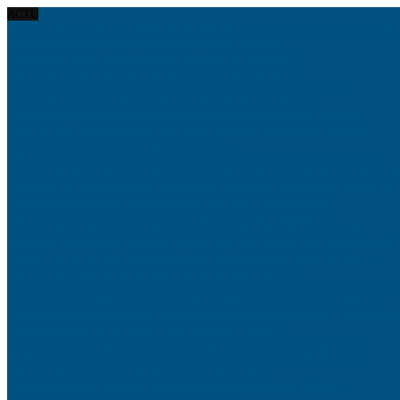
ACTU
Massage Thaï des Pieds et Réflexologie Plantaire : Le Duo Gagnant Contre le Str
Erreurs courantes à éviter en investissant dans l’or en 2027
Comment hydrater la peau sensible d’un bébé au quotidien ?
Grille inspection CSE : outil clé pour la prévention au travail
Comment obtenir un divorce pas cher ? Solutions et conseils pratiques
Quel budget prévoir pour un déménagement longue distance ?
8 applications indispensables pour faciliter vos déplacements à l’étranger
L’intelligence artificielle ouvre une nouvelle bataille industrielle mondiale
Pourquoi choisir des meubles multifonctions ?
Débuter à la harpe : quels sont les répertoires que vous allez aborder en cours?
Pourquoi Dragon Ball Z continue de séduire les enfants génération après générat
L’IA et la Loi : Les nouveaux règlements qui encadrent l’intelligence artificielle
Les meilleurs outils IA pour la recherche scientifique et académique
Comment utiliser l’IA pour automatiser sa prospection commerciale
L’IA et la Santé Mentale : Un thérapeute disponible 24/7 dans votre poche
Diagnostic énergétique : pourquoi le DPE peut faire chuter le prix de votre bien ?
Qu’est-ce qu’un voyage gastronomique et pourquoi tout le monde en parle ?
8 idées pour rendre sa cuisine plus conviviale sans la rénover
Le retour des actifs tangibles : pourquoi les investisseurs redonnent une place au 
L’or franchit les 5 000 dollars l’once : un signal historique pour les épargnants
Taux obligataires sous tension : ce que les marchés disent vraiment… et pourquoi 
Produits biologiques de qualité : ton partenaire grossiste
Pièces détachées pour Dyson : prolongez la durée de vie de vos appareils
Médecin en urgence : Trouvez un professionnel disponible 24h/24 et 7j/7
Organiser des vacances en famille avec budget limité
Comment créer une stratégie de communication multicanale efficace
Créer une ambiance scandinave dans votre salon