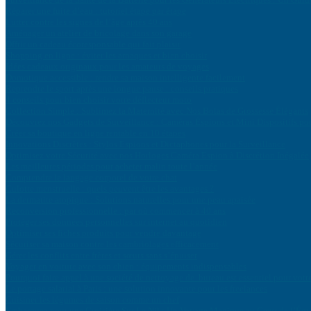
Réparer une fuite d’eau : tutoriel étape par étape
Lutter contre les signes de l’âge après 40 ans
Aménager un atelier de bricolage dans son garage
Offrir un cadeau écoresponsable qui fait plaisir
Shopping en ligne : éviter les arnaques et bien choisir
Idées cadeaux originaux pour les amateurs de voyages
Domotique accessible : rendre sa maison intelligente facilement
Reprendre le sport après une longue pause : conseils pratiques
4 conseils pour bien choisir votre déflecteur moto
Collection Simple : Sublimez la Maternité avec Nos Bolas de Grossesse Élégants
Découvrez nos Gadgets de Surveillance : Caméras Éspions et Mini Dispositifs po
Créer sa boutique en ligne rentable en 10 étapes
Innovations Discrètes : Stylos Espions et Dictaphones pour la Surveillance
Optimisez votre Sécurité avec nos Horloges Caméra Espion à Discrétion Inégalée
Les meilleures périodes pour acheter malin toute l’année
Comprendre le langage corporel de votre chat
Culotte menstruelle : quels peuvent être les avantages ?
La dermatite atopique : Solutions naturelles pour une peau apaisée
Reconversion professionnelle : par où commencer à 40 ans
Protéger ses données personnelles sur internet au quotidien
Optimiser ses fiches produits pour vendre davantage
Sécuriser sa maison contre les cambriolages efficacement
Gérer les conflits entre frères et sœurs sans s’épuiser
Voyager en voiture avec son chien : équipements indispensables
Pourquoi faire appel à une société de nettoyage de bureau est essentiel pour votr
Le portage salarial à Paris : une solution innovante pour les freelances
Cuisiner les légumes de saison comme un chef
Embarquez pour une Croisière Sur Le Nil : Un Voyage Magique au Cœur de l’Égy