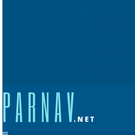
Gamelle pour chien : comment la choisir, l’utiliser et la nettoyer ?
Flexibilité et liquidité : métaux précieux ou immobilier, quel investissement cho
Réussir ses pâtisseries maison sans robot professionnel
Trouver un artisan fiable pour ses travaux de rénovation
Réduire sa facture d’électricité avec des gestes simples
Rénover sa toiture : matériaux et techniques modernes
Calcul du sous-réseau : quels intérêts ?
Naviguer à travers l’histoire : Une fascinante croisière sur le Nil à la découvert
Fonctionnement, durée de vie et coût de la vanne EGR
Installer un tableau électrique aux normes actuelles
Les mythes sur les articles sponsorisés et le SEO démystifiés
L’avenir des cobots dans le secteur manufacturier : tendances, défis et perturbatio
Comment bien porter un tennis Lacoste ?
Comment aménager une camionnette de travail ?
Guide des rencontres en ligne pour les plus de 50 ans
Bien choisir son sac poitrine pour un look épatant
Pourquoi se former dans le domaine de l’industrie ?