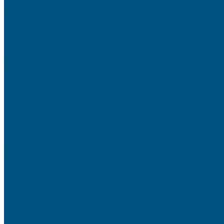
Réparer une fuite d’eau : tutoriel étape par étape
Lutter contre les signes de l’âge après 40 ans
Aménager un atelier de bricolage dans son garage
Offrir un cadeau écoresponsable qui fait plaisir
Shopping en ligne : éviter les arnaques et bien choisir
Idées cadeaux originaux pour les amateurs de voyages
Domotique accessible : rendre sa maison intelligente facilement
Reprendre le sport après une longue pause : conseils pratiques
4 conseils pour bien choisir votre déflecteur moto
Collection Simple : Sublimez la Maternité avec Nos Bolas de Grossesse Élégants
Découvrez nos Gadgets de Surveillance : Caméras Éspions et Mini Dispositifs po
Créer sa boutique en ligne rentable en 10 étapes
Innovations Discrètes : Stylos Espions et Dictaphones pour la Surveillance
Optimisez votre Sécurité avec nos Horloges Caméra Espion à Discrétion Inégalée
Les meilleures périodes pour acheter malin toute l’année
Comprendre le langage corporel de votre chat
Culotte menstruelle : quels peuvent être les avantages ?
La dermatite atopique : Solutions naturelles pour une peau apaisée
Reconversion professionnelle : par où commencer à 40 ans
Protéger ses données personnelles sur internet au quotidien
Optimiser ses fiches produits pour vendre davantage
Sécuriser sa maison contre les cambriolages efficacement
Gérer les conflits entre frères et sœurs sans s’épuiser
Voyager en voiture avec son chien : équipements indispensables
Pourquoi faire appel à une société de nettoyage de bureau est essentiel pour votr
Le portage salarial à Paris : une solution innovante pour les freelances
Cuisiner les légumes de saison comme un chef
Embarquez pour une Croisière Sur Le Nil : Un Voyage Magique au Cœur de l’Égy