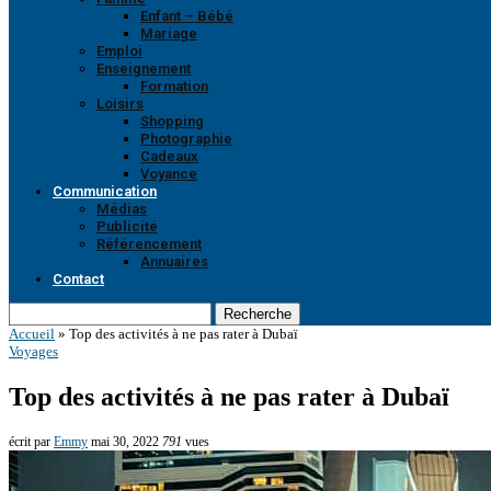
Enfant – Bébé
Mariage
Emploi
Enseignement
Formation
Loisirs
Shopping
Photographie
Cadeaux
Voyance
Communication
Médias
Publicité
Référencement
Annuaires
Contact
Recherche
Accueil
»
Top des activités à ne pas rater à Dubaï
Voyages
Top des activités à ne pas rater à Dubaï
écrit par
Emmy
mai 30, 2022
791
vues