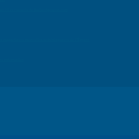
isir ? Les conseils de Ballandgestion.com
e des magnifiques merveilles archéologiques de l’Égypte
ns potentielles