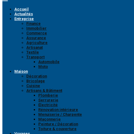
Accueil
Actualités
Entreprise
Finance
Immobilier
Commerce
Assurance
Agriculture
Artisanat
Textile
Transport
Automobile
Moto
Maison
Décoration
Bricolage
Cuisine
Artisans & Bâtiment
Plomberie
Serrurerie
Électricité
Rénovation intérieure
Menuiserie / Charpente
Maçonnerie
Peinture / Décoration
Toiture & couverture
Voyages