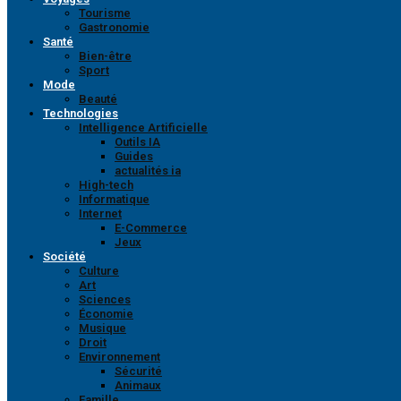
Tourisme
Gastronomie
Santé
Bien-être
Sport
Mode
Beauté
Technologies
Intelligence Artificielle
Outils IA
Guides
actualités ia
High-tech
Informatique
Internet
E-Commerce
Jeux
Société
Culture
Art
Sciences
Économie
Musique
Droit
Environnement
Sécurité
Animaux
Famille