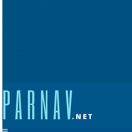
Gamelle pour chien : comment la choisir, l’utiliser et la nettoyer ?
Flexibilité et liquidité : métaux précieux ou immobilier, quel investissement cho
Réussir ses pâtisseries maison sans robot professionnel
Trouver un artisan fiable pour ses travaux de rénovation
Réduire sa facture d’électricité avec des gestes simples
Rénover sa toiture : matériaux et techniques modernes
Calcul du sous-réseau : quels intérêts ?
Naviguer à travers l’histoire : Une fascinante croisière sur le Nil à la découvert
Fonctionnement, durée de vie et coût de la vanne EGR
Installer un tableau électrique aux normes actuelles
Les mythes sur les articles sponsorisés et le SEO démystifiés
L’avenir des cobots dans le secteur manufacturier : tendances, défis et perturbatio
Comment bien porter un tennis Lacoste ?
Comment aménager une camionnette de travail ?
Guide des rencontres en ligne pour les plus de 50 ans
Bien choisir son sac poitrine pour un look épatant
Pourquoi se former dans le domaine de l’industrie ?