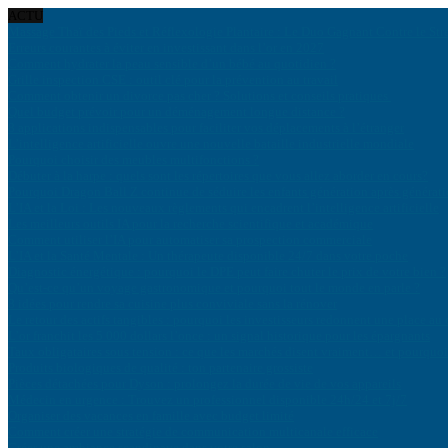
ACTU
Massage Thaï des Pieds et Réflexologie Plantaire : Le Duo Gagnant Contre le Str
Erreurs courantes à éviter en investissant dans l’or en 2027
Comment hydrater la peau sensible d’un bébé au quotidien ?
Grille inspection CSE : outil clé pour la prévention au travail
Comment obtenir un divorce pas cher ? Solutions et conseils pratiques
Quel budget prévoir pour un déménagement longue distance ?
8 applications indispensables pour faciliter vos déplacements à l’étranger
L’intelligence artificielle ouvre une nouvelle bataille industrielle mondiale
Pourquoi choisir des meubles multifonctions ?
Débuter à la harpe : quels sont les répertoires que vous allez aborder en cours?
Pourquoi Dragon Ball Z continue de séduire les enfants génération après générat
L’IA et la Loi : Les nouveaux règlements qui encadrent l’intelligence artificielle
Les meilleurs outils IA pour la recherche scientifique et académique
Comment utiliser l’IA pour automatiser sa prospection commerciale
L’IA et la Santé Mentale : Un thérapeute disponible 24/7 dans votre poche
Diagnostic énergétique : pourquoi le DPE peut faire chuter le prix de votre bien ?
Qu’est-ce qu’un voyage gastronomique et pourquoi tout le monde en parle ?
8 idées pour rendre sa cuisine plus conviviale sans la rénover
Le retour des actifs tangibles : pourquoi les investisseurs redonnent une place au 
L’or franchit les 5 000 dollars l’once : un signal historique pour les épargnants
Taux obligataires sous tension : ce que les marchés disent vraiment… et pourquoi 
Produits biologiques de qualité : ton partenaire grossiste
Pièces détachées pour Dyson : prolongez la durée de vie de vos appareils
Médecin en urgence : Trouvez un professionnel disponible 24h/24 et 7j/7
Organiser des vacances en famille avec budget limité
Comment créer une stratégie de communication multicanale efficace
Créer une ambiance scandinave dans votre salon