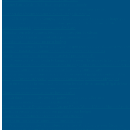
Préparer l’arrivée de bébé : liste complète et raisonnée
Vendre son bien immobilier rapidement : astuces et pièges à éviter
L’impact des réseaux sociaux sur votre image de marque
Porte-Clés Espion : Votre Compagnon Discret pour une Surveillance Inaperçue
Les entreprises tombent, mais les métaux précieux ne font jamais faillite
Aider son enfant à gérer ses émotions dès 3 ans
Optimiser son référencement local pour attirer plus de clients
Les erreurs SEO qui pénalisent votre positionnement Google
Relooker sa cuisine avec un petit budget
Comment commencer à investir en ligne : étapes pour ouvrir et alimenter votre c
Assurance habitation : comment réduire vos cotisations annuelles
Quelle assurance choisir pour votre activité professionnelle
Jeux Montessori : Approfondir le Langage à Travers l’Écriture et la Lecture avec
Transformez votre table avec des tasses à message : un zeste d’humour et de perso
Développer son commerce de proximité face aux géants du web
Personnalisez votre voiture avec style : Accessoires et gadgets incontournables
Pourquoi l’instabilité politique renforce l’attrait des placements physiques
Le jeu du chat et de la souris 2.0 : Comment les sites de streaming illégal déjouent
Les tendances du commerce alimentaire responsable
Choisir son smartphone selon ses besoins réels
Investir dans l’immobilier locatif : guide complet pour débutants
Entretenir sa moto en hiver : les gestes essentiels
Transformez Votre Espace avec un Attrape-Rêves Géant : L’Art du Macramé et d
Choisir sa première moto selon son gabarit et son budget
Routine beauté naturelle : recettes maison efficaces
Isoler sa maison sans se ruiner : solutions pratiques
Les Pyramides Orgonites : Équilibrez et Purifiez Votre Énergie avec Élégance
Surveillance de la Santé de la Batterie pour les Générateurs Électriques : Un Guid