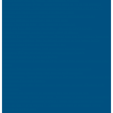
Pièces détachées pour Dyson : prolongez la durée de vie de vos appareils
Médecin en urgence : Trouvez un professionnel disponible 24h/24 et 7j/7
Organiser des vacances en famille avec budget limité
Comment créer une stratégie de communication multicanale efficace
Créer une ambiance scandinave dans votre salon
Préparer l’arrivée de bébé : liste complète et raisonnée
Vendre son bien immobilier rapidement : astuces et pièges à éviter
L’impact des réseaux sociaux sur votre image de marque
Porte-Clés Espion : Votre Compagnon Discret pour une Surveillance Inaperçue
Les entreprises tombent, mais les métaux précieux ne font jamais faillite
Aider son enfant à gérer ses émotions dès 3 ans
Optimiser son référencement local pour attirer plus de clients
Les erreurs SEO qui pénalisent votre positionnement Google
Relooker sa cuisine avec un petit budget
Comment commencer à investir en ligne : étapes pour ouvrir et alimenter votre
compte
Assurance habitation : comment réduire vos cotisations annuelles
Quelle assurance choisir pour votre activité professionnelle
Jeux Montessori : Approfondir le Langage à Travers l’Écriture et la Lecture avec
des Supports Éducatifs Engagés
Transformez votre table avec des tasses à message : un zeste d’humour et de
personnalité !
Développer son commerce de proximité face aux géants du web
Personnalisez votre voiture avec style : Accessoires et gadgets incontournables
Pourquoi l’instabilité politique renforce l’attrait des placements physiques
Le jeu du chat et de la souris 2.0 : Comment les sites de streaming illégal
déjouent-ils les blocages ?
Les tendances du commerce alimentaire responsable