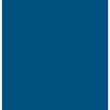
Choisir son smartphone selon ses besoins réels
Investir dans l’immobilier locatif : guide complet pour débutants
Entretenir sa moto en hiver : les gestes essentiels
Transformez Votre Espace avec un Attrape-Rêves Géant : L’Art du Macramé et
de la Lumière LED pour un Style Boho Envoûtant
Choisir sa première moto selon son gabarit et son budget
Routine beauté naturelle : recettes maison efficaces
Isoler sa maison sans se ruiner : solutions pratiques
Les Pyramides Orgonites : Équilibrez et Purifiez Votre Énergie avec Élégance
Surveillance de la Santé de la Batterie pour les Générateurs Électriques : Un
Guide Essentiel
Réparer une fuite d’eau : tutoriel étape par étape
Lutter contre les signes de l’âge après 40 ans
Aménager un atelier de bricolage dans son garage
Offrir un cadeau écoresponsable qui fait plaisir
Shopping en ligne : éviter les arnaques et bien choisir
Idées cadeaux originaux pour les amateurs de voyages
Domotique accessible : rendre sa maison intelligente facilement
Reprendre le sport après une longue pause : conseils pratiques
4 conseils pour bien choisir votre déflecteur moto
Collection Simple : Sublimez la Maternité avec Nos Bolas de Grossesse
Élégants
Découvrez nos Gadgets de Surveillance : Caméras Éspions et Mini Dispositifs
pour une Sécurité Optimale
Créer sa boutique en ligne rentable en 10 étapes
Innovations Discrètes : Stylos Espions et Dictaphones pour la Surveillance
Optimisez votre Sécurité avec nos Horloges Caméra Espion à Discrétion
Inégalée