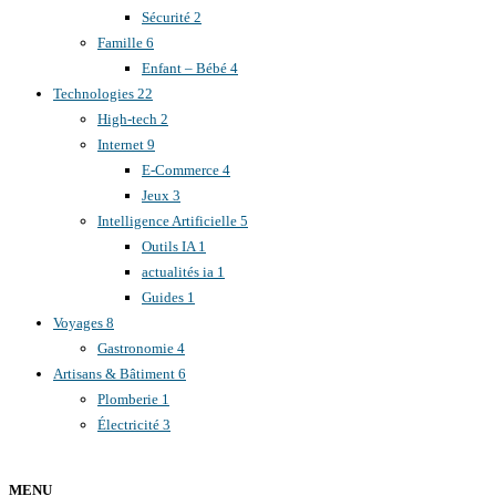
Sécurité
2
Famille
6
Enfant – Bébé
4
Technologies
22
High-tech
2
Internet
9
E-Commerce
4
Jeux
3
Intelligence Artificielle
5
Outils IA
1
actualités ia
1
Guides
1
Voyages
8
Gastronomie
4
Artisans & Bâtiment
6
Plomberie
1
Électricité
3
MENU