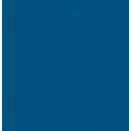
Les meilleures périodes pour acheter malin toute l’année
Comprendre le langage corporel de votre chat
Culotte menstruelle : quels peuvent être les avantages ?
La dermatite atopique : Solutions naturelles pour une peau apaisée
Reconversion professionnelle : par où commencer à 40 ans
Protéger ses données personnelles sur internet au quotidien
Optimiser ses fiches produits pour vendre davantage
Sécuriser sa maison contre les cambriolages efficacement
Gérer les conflits entre frères et sœurs sans s’épuiser
Voyager en voiture avec son chien : équipements indispensables
Pourquoi faire appel à une société de nettoyage de bureau est essentiel pour
votre entreprise
Le portage salarial à Paris : une solution innovante pour les freelances
Cuisiner les légumes de saison comme un chef
Embarquez pour une Croisière Sur Le Nil : Un Voyage Magique au Cœur de
l’Égypte
Gamelle pour chien : comment la choisir, l’utiliser et la nettoyer ?
Flexibilité et liquidité : métaux précieux ou immobilier, quel investissement
choisir ? Les conseils de Ballandgestion.com
Réussir ses pâtisseries maison sans robot professionnel
Trouver un artisan fiable pour ses travaux de rénovation
Réduire sa facture d’électricité avec des gestes simples
Rénover sa toiture : matériaux et techniques modernes
Calcul du sous-réseau : quels intérêts ?
Naviguer à travers l’histoire : Une fascinante croisière sur le Nil à la découverte
des magnifiques merveilles archéologiques de l’Égypte
Fonctionnement, durée de vie et coût de la vanne EGR
Installer un tableau électrique aux normes actuelles