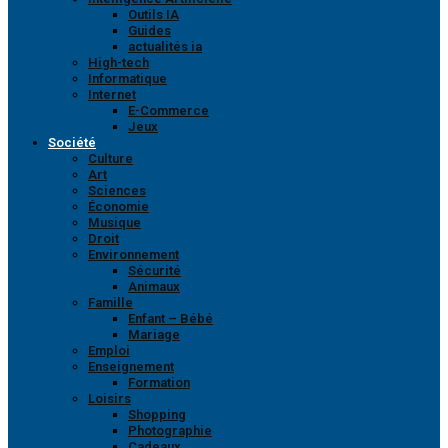
Outils IA
Guides
actualités ia
High-tech
Informatique
Internet
E-Commerce
Jeux
Société
Culture
Art
Sciences
Économie
Musique
Droit
Environnement
Sécurité
Animaux
Famille
Enfant – Bébé
Mariage
Emploi
Enseignement
Formation
Loisirs
Shopping
Photographie
Cadeaux