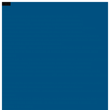
ACTU
Massage Thaï des Pieds et Réflexologie Plantaire : Le Duo Gagnant Contre le
Stress
Erreurs courantes à éviter en investissant dans l’or en 2027
Comment hydrater la peau sensible d’un bébé au quotidien ?
Grille inspection CSE : outil clé pour la prévention au travail
Comment obtenir un divorce pas cher ? Solutions et conseils pratiques
Quel budget prévoir pour un déménagement longue distance ?
8 applications indispensables pour faciliter vos déplacements à l’étranger
L’intelligence artificielle ouvre une nouvelle bataille industrielle mondiale
Pourquoi choisir des meubles multifonctions ?
Débuter à la harpe : quels sont les répertoires que vous allez aborder en cours?
Pourquoi Dragon Ball Z continue de séduire les enfants génération après
génération
L’IA et la Loi : Les nouveaux règlements qui encadrent l’intelligence artificielle
Les meilleurs outils IA pour la recherche scientifique et académique
Comment utiliser l’IA pour automatiser sa prospection commerciale
L’IA et la Santé Mentale : Un thérapeute disponible 24/7 dans votre poche
Diagnostic énergétique : pourquoi le DPE peut faire chuter le prix de votre bien
?
Qu’est-ce qu’un voyage gastronomique et pourquoi tout le monde en parle ?
8 idées pour rendre sa cuisine plus conviviale sans la rénover
Le retour des actifs tangibles : pourquoi les investisseurs redonnent une place
au concret
L’or franchit les 5 000 dollars l’once : un signal historique pour les épargnants
Taux obligataires sous tension : ce que les marchés disent vraiment… et
pourquoi l’or en profite
Produits biologiques de qualité : ton partenaire grossiste