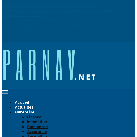
Les mythes sur les articles sponsorisés et le SEO démystifiés
L’avenir des cobots dans le secteur manufacturier : tendances, défis et
perturbations potentielles
Comment bien porter un tennis Lacoste ?
Comment aménager une camionnette de travail ?
Guide des rencontres en ligne pour les plus de 50 ans
Bien choisir son sac poitrine pour un look épatant
Pourquoi se former dans le domaine de l’industrie ?
Accueil
Actualités
Entreprise
Finance
Immobilier
Commerce
Assurance
Agriculture