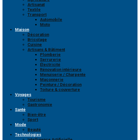
Artisanat
Textile
Transport
Automobile
Moto
Maison
Décoration
Bricolage
Cuisine
Artisans & Bâtiment
Plomberie
Serrurerie
Électricité
Rénovation intérieure
Menuiserie / Charpente
Maçonnerie
Peinture / Décoration
Toiture & couverture
Voyages
Tourisme
Gastronomie
Santé
Bien-être
Sport
Mode
Beauté
Technologies
Intelligence Artificielle