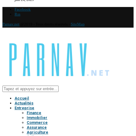
Facebook
Rss
Parnav.net
@2019 - Tous droits réservés -
SiteMap
Accueil
Actualités
Entreprise
Finance
Immobilier
Commerce
Assurance
Agriculture