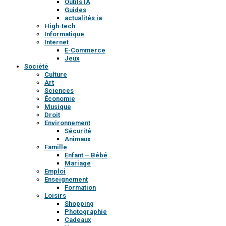
Outils IA
Guides
actualités ia
High-tech
Informatique
Internet
E-Commerce
Jeux
Société
Culture
Art
Sciences
Économie
Musique
Droit
Environnement
Sécurité
Animaux
Famille
Enfant – Bébé
Mariage
Emploi
Enseignement
Formation
Loisirs
Shopping
Photographie
Cadeaux