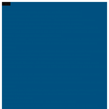
ACTU
Erreurs courantes à éviter en investissant dans l’or en 2027
Comment hydrater la peau sensible d’un bébé au quotidien ?
Grille inspection CSE : outil clé pour la prévention au travail
Comment obtenir un divorce pas cher ? Solutions et conseils pratiques
Quel budget prévoir pour un déménagement longue distance ?
8 applications indispensables pour faciliter vos déplacements à l’étranger
L’intelligence artificielle ouvre une nouvelle bataille industrielle mondiale
Pourquoi choisir des meubles multifonctions ?
Débuter à la harpe : quels sont les répertoires que vous allez aborder en cours?
Pourquoi Dragon Ball Z continue de séduire les enfants génération après
génération
L’IA et la Loi : Les nouveaux règlements qui encadrent l’intelligence artificielle
Les meilleurs outils IA pour la recherche scientifique et académique
Comment utiliser l’IA pour automatiser sa prospection commerciale
L’IA et la Santé Mentale : Un thérapeute disponible 24/7 dans votre poche
Diagnostic énergétique : pourquoi le DPE peut faire chuter le prix de votre bien
?
Qu’est-ce qu’un voyage gastronomique et pourquoi tout le monde en parle ?
8 idées pour rendre sa cuisine plus conviviale sans la rénover
Le retour des actifs tangibles : pourquoi les investisseurs redonnent une place
au concret
L’or franchit les 5 000 dollars l’once : un signal historique pour les épargnants
Taux obligataires sous tension : ce que les marchés disent vraiment… et
pourquoi l’or en profite
Produits biologiques de qualité : ton partenaire grossiste
Pièces détachées pour Dyson : prolongez la durée de vie de vos appareils
Médecin en urgence : Trouvez un professionnel disponible 24h/24 et 7j/7