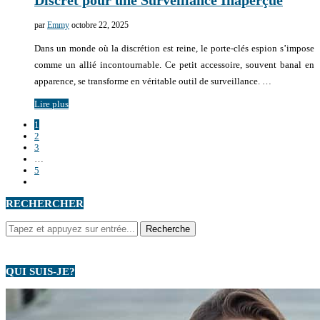
Discret pour une Surveillance Inaperçue
par
Emmy
octobre 22, 2025
Dans un monde où la discrétion est reine, le porte-clés espion s’impose
comme un allié incontournable. Ce petit accessoire, souvent banal en
apparence, se transforme en véritable outil de surveillance. …
Lire plus
1
2
3
…
5
RECHERCHER
QUI SUIS-JE?