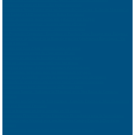
Entretenir sa moto en hiver : les gestes essentiels
Transformez Votre Espace avec un Attrape-Rêves Géant : L’Art du Macramé et
de la Lumière LED pour un Style Boho Envoûtant
Choisir sa première moto selon son gabarit et son budget
Routine beauté naturelle : recettes maison efficaces
Isoler sa maison sans se ruiner : solutions pratiques
Les Pyramides Orgonites : Équilibrez et Purifiez Votre Énergie avec Élégance
Surveillance de la Santé de la Batterie pour les Générateurs Électriques : Un
Guide Essentiel
Réparer une fuite d’eau : tutoriel étape par étape
Lutter contre les signes de l’âge après 40 ans
Aménager un atelier de bricolage dans son garage
Offrir un cadeau écoresponsable qui fait plaisir
Shopping en ligne : éviter les arnaques et bien choisir
Idées cadeaux originaux pour les amateurs de voyages
Domotique accessible : rendre sa maison intelligente facilement
Reprendre le sport après une longue pause : conseils pratiques
4 conseils pour bien choisir votre déflecteur moto
Collection Simple : Sublimez la Maternité avec Nos Bolas de Grossesse
Élégants
Découvrez nos Gadgets de Surveillance : Caméras Éspions et Mini Dispositifs
pour une Sécurité Optimale
Créer sa boutique en ligne rentable en 10 étapes
Innovations Discrètes : Stylos Espions et Dictaphones pour la Surveillance
Optimisez votre Sécurité avec nos Horloges Caméra Espion à Discrétion
Inégalée
Les meilleures périodes pour acheter malin toute l’année
Comprendre le langage corporel de votre chat