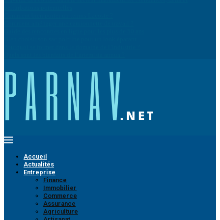
perturbations potentielles
Comment bien porter un tennis Lacoste ?
Comment aménager une camionnette de travail ?
Guide des rencontres en ligne pour les plus de 50 ans
Bien choisir son sac poitrine pour un look épatant
Pourquoi se former dans le domaine de l’industrie ?
Quels sont les bienfaits de l’artemisia annua ?
Accueil
Actualités
Entreprise
Finance
Immobilier
Commerce
Assurance
Agriculture
Artisanat