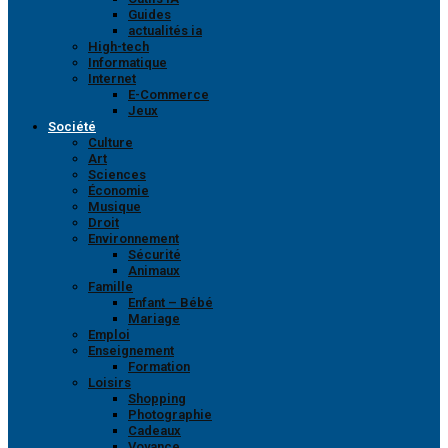
Guides
actualités ia
High-tech
Informatique
Internet
E-Commerce
Jeux
Société
Culture
Art
Sciences
Économie
Musique
Droit
Environnement
Sécurité
Animaux
Famille
Enfant – Bébé
Mariage
Emploi
Enseignement
Formation
Loisirs
Shopping
Photographie
Cadeaux
Voyance