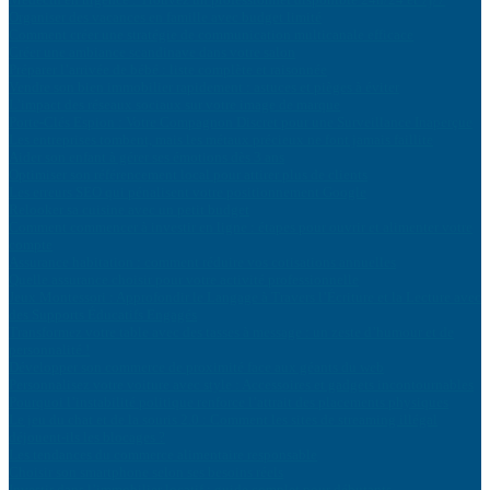
Organiser des vacances en famille avec budget limité
Comment créer une stratégie de communication multicanale efficace
Créer une ambiance scandinave dans votre salon
Préparer l’arrivée de bébé : liste complète et raisonnée
Vendre son bien immobilier rapidement : astuces et pièges à éviter
L’impact des réseaux sociaux sur votre image de marque
Porte-Clés Espion : Votre Compagnon Discret pour une Surveillance Inaperçue
Les entreprises tombent, mais les métaux précieux ne font jamais faillite
Aider son enfant à gérer ses émotions dès 3 ans
Optimiser son référencement local pour attirer plus de clients
Les erreurs SEO qui pénalisent votre positionnement Google
Relooker sa cuisine avec un petit budget
Comment commencer à investir en ligne : étapes pour ouvrir et alimenter votre
compte
Assurance habitation : comment réduire vos cotisations annuelles
Quelle assurance choisir pour votre activité professionnelle
Jeux Montessori : Approfondir le Langage à Travers l’Écriture et la Lecture avec
des Supports Éducatifs Engagés
Transformez votre table avec des tasses à message : un zeste d’humour et de
personnalité !
Développer son commerce de proximité face aux géants du web
Personnalisez votre voiture avec style : Accessoires et gadgets incontournables
Pourquoi l’instabilité politique renforce l’attrait des placements physiques
Le jeu du chat et de la souris 2.0 : Comment les sites de streaming illégal
déjouent-ils les blocages ?
Les tendances du commerce alimentaire responsable
Choisir son smartphone selon ses besoins réels
Investir dans l’immobilier locatif : guide complet pour débutants