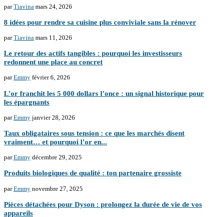
par
Tiavina
mars 24, 2026
8 idées pour rendre sa cuisine plus conviviale sans la rénover
par
Tiavina
mars 11, 2026
Le retour des actifs tangibles : pourquoi les investisseurs
redonnent une place au concret
par
Emmy
février 6, 2026
L’or franchit les 5 000 dollars l’once : un signal historique pour
les épargnants
par
Emmy
janvier 28, 2026
Taux obligataires sous tension : ce que les marchés disent
vraiment… et pourquoi l’or en...
par
Emmy
décembre 29, 2025
Produits biologiques de qualité : ton partenaire grossiste
par
Emmy
novembre 27, 2025
Pièces détachées pour Dyson : prolongez la durée de vie de vos
appareils