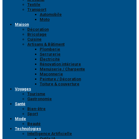
Textile
Transport
Automobile
Moto
Maison
Décoration
Bricolage
Cuisine
Artisans & Bâtiment
Plomberie
Serrurerie
Électricité
Rénovation intérieure
Menuiserie / Charpente
Maçonnerie
Peinture / Décoration
Toiture & couverture
Voyages
Tourisme
Gastronomie
Santé
Bien-être
Sport
Mode
Beauté
Technologies
Intelligence Artificielle
Outils IA