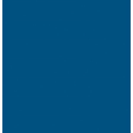
Culotte menstruelle : quels peuvent être les avantages ?
La dermatite atopique : Solutions naturelles pour une peau apaisée
Reconversion professionnelle : par où commencer à 40 ans
Protéger ses données personnelles sur internet au quotidien
Optimiser ses fiches produits pour vendre davantage
Sécuriser sa maison contre les cambriolages efficacement
Gérer les conflits entre frères et sœurs sans s’épuiser
Voyager en voiture avec son chien : équipements indispensables
Pourquoi faire appel à une société de nettoyage de bureau est essentiel pour
votre entreprise
Le portage salarial à Paris : une solution innovante pour les freelances
Cuisiner les légumes de saison comme un chef
Embarquez pour une Croisière Sur Le Nil : Un Voyage Magique au Cœur de
l’Égypte
Gamelle pour chien : comment la choisir, l’utiliser et la nettoyer ?
Flexibilité et liquidité : métaux précieux ou immobilier, quel investissement
choisir ? Les conseils de Ballandgestion.com
Réussir ses pâtisseries maison sans robot professionnel
Trouver un artisan fiable pour ses travaux de rénovation
Réduire sa facture d’électricité avec des gestes simples
Rénover sa toiture : matériaux et techniques modernes
Calcul du sous-réseau : quels intérêts ?
Naviguer à travers l’histoire : Une fascinante croisière sur le Nil à la découverte
des magnifiques merveilles archéologiques de l’Égypte
Fonctionnement, durée de vie et coût de la vanne EGR
Installer un tableau électrique aux normes actuelles
Les mythes sur les articles sponsorisés et le SEO démystifiés
L’avenir des cobots dans le secteur manufacturier : tendances, défis et