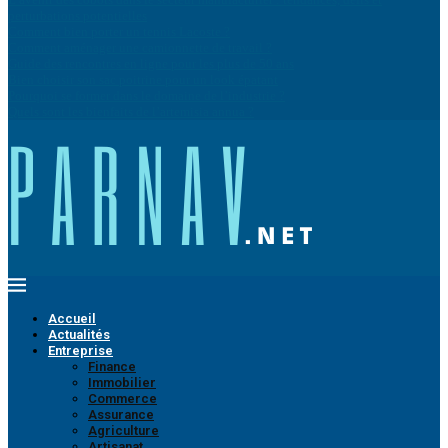
perturbations potentielles
Comment bien porter un tennis Lacoste ?
Comment aménager une camionnette de travail ?
Guide des rencontres en ligne pour les plus de 50 ans
Bien choisir son sac poitrine pour un look épatant
Pourquoi se former dans le domaine de l’industrie ?
Quels sont les bienfaits de l’artemisia annua ?
Accueil
Actualités
Entreprise
Finance
Immobilier
Commerce
Assurance
Agriculture
Artisanat