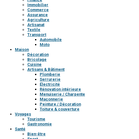
Immobilier
Commerce
Assurance
Agriculture
Artisanat
Textile
Transport
Automobile
Moto
Maison
Décoration
Bricolage
Cuisine
Artisans & Bâtiment
Plomberie
Serrurerie
Électricité
Rénovation intérieure
Menuiserie / Charpente
Maçonnerie
Peinture / Décoration
Toiture & couverture
Voyages
Tourisme
Gastronomie
Santé
Bien-être
Sport