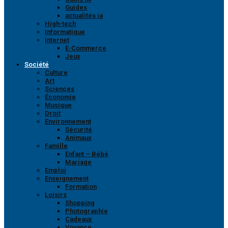
Guides
actualités ia
High-tech
Informatique
Internet
E-Commerce
Jeux
Société
Culture
Art
Sciences
Économie
Musique
Droit
Environnement
Sécurité
Animaux
Famille
Enfant – Bébé
Mariage
Emploi
Enseignement
Formation
Loisirs
Shopping
Photographie
Cadeaux
Voyance