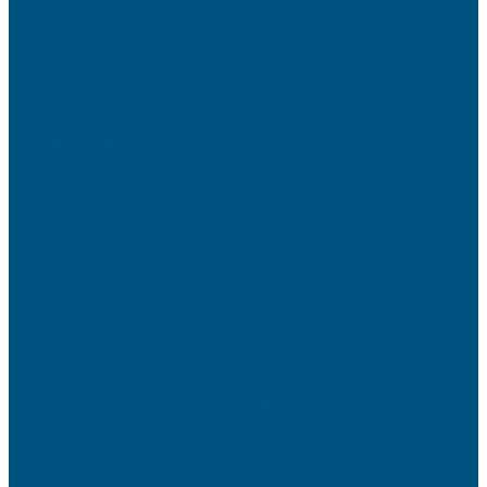
Entretenir sa moto en hiver : les gestes essentiels
Transformez Votre Espace avec un Attrape-Rêves Géant : L’Art du Macramé et
de la Lumière LED pour un Style Boho Envoûtant
Choisir sa première moto selon son gabarit et son budget
Routine beauté naturelle : recettes maison efficaces
Isoler sa maison sans se ruiner : solutions pratiques
Les Pyramides Orgonites : Équilibrez et Purifiez Votre Énergie avec Élégance
Surveillance de la Santé de la Batterie pour les Générateurs Électriques : Un
Guide Essentiel
Réparer une fuite d’eau : tutoriel étape par étape
Lutter contre les signes de l’âge après 40 ans
Aménager un atelier de bricolage dans son garage
Offrir un cadeau écoresponsable qui fait plaisir
Shopping en ligne : éviter les arnaques et bien choisir
Idées cadeaux originaux pour les amateurs de voyages
Domotique accessible : rendre sa maison intelligente facilement
Reprendre le sport après une longue pause : conseils pratiques
4 conseils pour bien choisir votre déflecteur moto
Collection Simple : Sublimez la Maternité avec Nos Bolas de Grossesse
Élégants
Découvrez nos Gadgets de Surveillance : Caméras Éspions et Mini Dispositifs
pour une Sécurité Optimale
Créer sa boutique en ligne rentable en 10 étapes
Innovations Discrètes : Stylos Espions et Dictaphones pour la Surveillance
Optimisez votre Sécurité avec nos Horloges Caméra Espion à Discrétion
Inégalée
Les meilleures périodes pour acheter malin toute l’année
Comprendre le langage corporel de votre chat