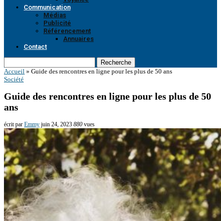
Communication
Médias
Publicité
Référencement
Annuaires
Contact
Recherche
Accueil
»
Guide des rencontres en ligne pour les plus de 50 ans
Société
Guide des rencontres en ligne pour les plus de 50
ans
écrit par
Emmy
juin 24, 2023
880
vues