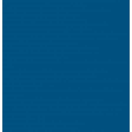
Organiser des vacances en famille avec budget limité
Comment créer une stratégie de communication multicanale efficace
Créer une ambiance scandinave dans votre salon
Préparer l’arrivée de bébé : liste complète et raisonnée
Vendre son bien immobilier rapidement : astuces et pièges à éviter
L’impact des réseaux sociaux sur votre image de marque
Porte-Clés Espion : Votre Compagnon Discret pour une Surveillance Inaperçue
Les entreprises tombent, mais les métaux précieux ne font jamais faillite
Aider son enfant à gérer ses émotions dès 3 ans
Optimiser son référencement local pour attirer plus de clients
Les erreurs SEO qui pénalisent votre positionnement Google
Relooker sa cuisine avec un petit budget
Comment commencer à investir en ligne : étapes pour ouvrir et alimenter votre
compte
Assurance habitation : comment réduire vos cotisations annuelles
Quelle assurance choisir pour votre activité professionnelle
Jeux Montessori : Approfondir le Langage à Travers l’Écriture et la Lecture avec
des Supports Éducatifs Engagés
Transformez votre table avec des tasses à message : un zeste d’humour et de
personnalité !
Développer son commerce de proximité face aux géants du web
Personnalisez votre voiture avec style : Accessoires et gadgets incontournables
Pourquoi l’instabilité politique renforce l’attrait des placements physiques
Le jeu du chat et de la souris 2.0 : Comment les sites de streaming illégal
déjouent-ils les blocages ?
Les tendances du commerce alimentaire responsable
Choisir son smartphone selon ses besoins réels
Investir dans l’immobilier locatif : guide complet pour débutants