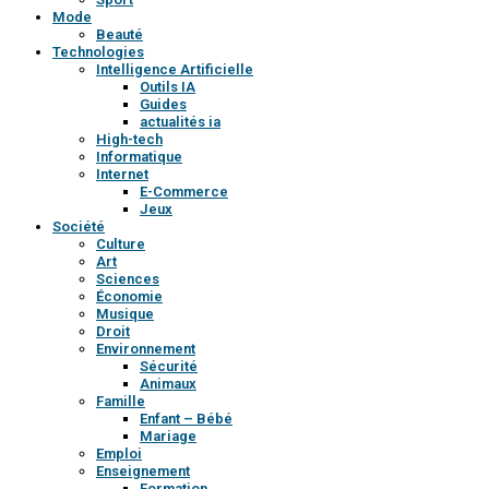
Mode
Beauté
Technologies
Intelligence Artificielle
Outils IA
Guides
actualités ia
High-tech
Informatique
Internet
E-Commerce
Jeux
Société
Culture
Art
Sciences
Économie
Musique
Droit
Environnement
Sécurité
Animaux
Famille
Enfant – Bébé
Mariage
Emploi
Enseignement
Formation