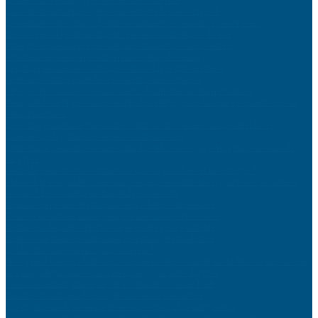
Culotte menstruelle : quels peuvent être les avantages ?
La dermatite atopique : Solutions naturelles pour une peau apaisée
Reconversion professionnelle : par où commencer à 40 ans
Protéger ses données personnelles sur internet au quotidien
Optimiser ses fiches produits pour vendre davantage
Sécuriser sa maison contre les cambriolages efficacement
Gérer les conflits entre frères et sœurs sans s’épuiser
Voyager en voiture avec son chien : équipements indispensables
Pourquoi faire appel à une société de nettoyage de bureau est essentiel pour
votre entreprise
Le portage salarial à Paris : une solution innovante pour les freelances
Cuisiner les légumes de saison comme un chef
Embarquez pour une Croisière Sur Le Nil : Un Voyage Magique au Cœur de
l’Égypte
Gamelle pour chien : comment la choisir, l’utiliser et la nettoyer ?
Flexibilité et liquidité : métaux précieux ou immobilier, quel investissement
choisir ? Les conseils de Ballandgestion.com
Réussir ses pâtisseries maison sans robot professionnel
Trouver un artisan fiable pour ses travaux de rénovation
Réduire sa facture d’électricité avec des gestes simples
Rénover sa toiture : matériaux et techniques modernes
Calcul du sous-réseau : quels intérêts ?
Naviguer à travers l’histoire : Une fascinante croisière sur le Nil à la découverte
des magnifiques merveilles archéologiques de l’Égypte
Fonctionnement, durée de vie et coût de la vanne EGR
Installer un tableau électrique aux normes actuelles
Les mythes sur les articles sponsorisés et le SEO démystifiés
L’avenir des cobots dans le secteur manufacturier : tendances, défis et