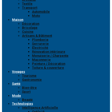
Textile
Transport
Automobile
Moto
Maison
Décoration
Bricolage
Cuisine
Artisans & Bâtiment
Plomberie
Serrurerie
Électricité
Rénovation intérieure
Menuiserie / Charpente
Maçonnerie
Peinture / Décoration
Toiture & couverture
Voyages
Tourisme
Gastronomie
Santé
Bien-être
Sport
Mode
Beauté
Technologies
Intelligence Artificielle
Outils IA