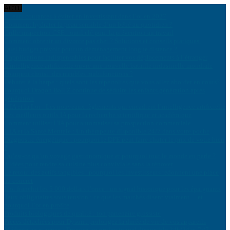
ACTU
Erreurs courantes à éviter en investissant dans l’or en 2027
Comment hydrater la peau sensible d’un bébé au quotidien ?
Grille inspection CSE : outil clé pour la prévention au travail
Comment obtenir un divorce pas cher ? Solutions et conseils pratiques
Quel budget prévoir pour un déménagement longue distance ?
8 applications indispensables pour faciliter vos déplacements à l’étranger
L’intelligence artificielle ouvre une nouvelle bataille industrielle mondiale
Pourquoi choisir des meubles multifonctions ?
Débuter à la harpe : quels sont les répertoires que vous allez aborder en cours?
Pourquoi Dragon Ball Z continue de séduire les enfants génération après
génération
L’IA et la Loi : Les nouveaux règlements qui encadrent l’intelligence artificielle
Les meilleurs outils IA pour la recherche scientifique et académique
Comment utiliser l’IA pour automatiser sa prospection commerciale
L’IA et la Santé Mentale : Un thérapeute disponible 24/7 dans votre poche
Diagnostic énergétique : pourquoi le DPE peut faire chuter le prix de votre bien
?
Qu’est-ce qu’un voyage gastronomique et pourquoi tout le monde en parle ?
8 idées pour rendre sa cuisine plus conviviale sans la rénover
Le retour des actifs tangibles : pourquoi les investisseurs redonnent une place
au concret
L’or franchit les 5 000 dollars l’once : un signal historique pour les épargnants
Taux obligataires sous tension : ce que les marchés disent vraiment… et
pourquoi l’or en profite
Produits biologiques de qualité : ton partenaire grossiste
Pièces détachées pour Dyson : prolongez la durée de vie de vos appareils
Médecin en urgence : Trouvez un professionnel disponible 24h/24 et 7j/7