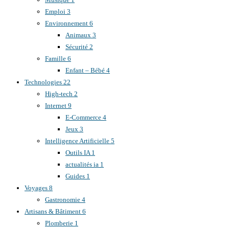
Emploi
3
Environnement
6
Animaux
3
Sécurité
2
Famille
6
Enfant – Bébé
4
Technologies
22
High-tech
2
Internet
9
E-Commerce
4
Jeux
3
Intelligence Artificielle
5
Outils IA
1
actualités ia
1
Guides
1
Voyages
8
Gastronomie
4
Artisans & Bâtiment
6
Plomberie
1