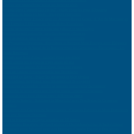
Choisir son smartphone selon ses besoins réels
Investir dans l’immobilier locatif : guide complet pour débutants
Entretenir sa moto en hiver : les gestes essentiels
Transformez Votre Espace avec un Attrape-Rêves Géant : L’Art du Macramé et
de la Lumière LED pour un Style Boho Envoûtant
Choisir sa première moto selon son gabarit et son budget
Routine beauté naturelle : recettes maison efficaces
Isoler sa maison sans se ruiner : solutions pratiques
Les Pyramides Orgonites : Équilibrez et Purifiez Votre Énergie avec Élégance
Surveillance de la Santé de la Batterie pour les Générateurs Électriques : Un
Guide Essentiel
Réparer une fuite d’eau : tutoriel étape par étape
Lutter contre les signes de l’âge après 40 ans
Aménager un atelier de bricolage dans son garage
Offrir un cadeau écoresponsable qui fait plaisir
Shopping en ligne : éviter les arnaques et bien choisir
Idées cadeaux originaux pour les amateurs de voyages
Domotique accessible : rendre sa maison intelligente facilement
Reprendre le sport après une longue pause : conseils pratiques
4 conseils pour bien choisir votre déflecteur moto
Collection Simple : Sublimez la Maternité avec Nos Bolas de Grossesse
Élégants
Découvrez nos Gadgets de Surveillance : Caméras Éspions et Mini Dispositifs
pour une Sécurité Optimale
Créer sa boutique en ligne rentable en 10 étapes
Innovations Discrètes : Stylos Espions et Dictaphones pour la Surveillance
Optimisez votre Sécurité avec nos Horloges Caméra Espion à Discrétion
Inégalée