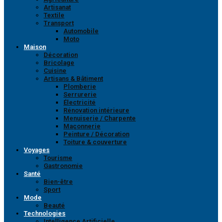
Artisanat
Textile
Transport
Automobile
Moto
Maison
Décoration
Bricolage
Cuisine
Artisans & Bâtiment
Plomberie
Serrurerie
Électricité
Rénovation intérieure
Menuiserie / Charpente
Maçonnerie
Peinture / Décoration
Toiture & couverture
Voyages
Tourisme
Gastronomie
Santé
Bien-être
Sport
Mode
Beauté
Technologies
Intelligence Artificielle