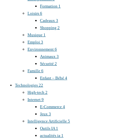
Formation
1
Loisirs
6
Cadeaux
3
Shopping
2
Musique
1
Emploi
3
Environnement
6
Animaux
3
Sécurité
2
Famille
6
Enfant – Bébé
4
Technologies
22
High-tech
2
Internet
9
E-Commerce
4
Jeux
3
Intelligence Artificielle
5
Outils IA
1
actualités ia
1