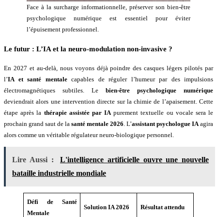
Face à la surcharge informationnelle, préserver son bien-être
psychologique numérique est essentiel pour éviter
l’épuisement professionnel.
Le futur : L’IA et la neuro-modulation non-invasive ?
En 2027 et au-delà, nous voyons déjà poindre des casques légers pilotés par
l’
IA et santé mentale
capables de réguler l’humeur par des impulsions
électromagnétiques subtiles. Le
bien-être psychologique numérique
deviendrait alors une intervention directe sur la chimie de l’apaisement. Cette
étape après la
thérapie assistée par IA
purement textuelle ou vocale sera le
prochain grand saut de la
santé mentale 2026
. L’
assistant psychologue IA
agira
alors comme un véritable régulateur neuro-biologique personnel.
Lire Aussi :
L'intelligence artificielle ouvre une nouvelle
bataille industrielle mondiale
Défi de Santé
Solution IA 2026
Résultat attendu
Mentale