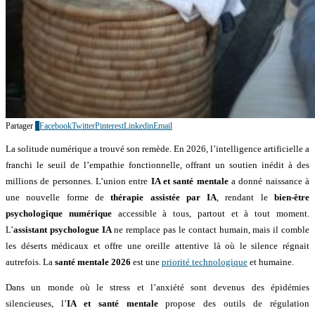
Partager
0
Facebook
Twitter
Pinterest
Linkedin
Email
La solitude numérique a trouvé son remède. En 2026, l’intelligence artificielle a
franchi le seuil de l’empathie fonctionnelle, offrant un soutien inédit à des
millions de personnes. L’union entre
IA et santé mentale
a donné naissance à
une nouvelle forme de
thérapie assistée par IA
, rendant le
bien-être
psychologique numérique
accessible à tous, partout et à tout moment.
L’
assistant psychologue IA
ne remplace pas le contact humain, mais il comble
les déserts médicaux et offre une oreille attentive là où le silence régnait
autrefois. La
santé mentale 2026
est une
priorité technologique
et humaine.
Dans un monde où le stress et l’anxiété sont devenus des épidémies
silencieuses, l’
IA et santé mentale
propose des outils de régulation