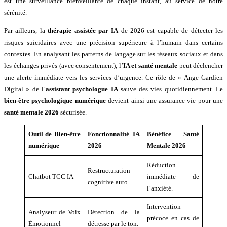
est une surveillance bienveillante de chaque instant, au service de notre
sérénité.
Par ailleurs, la
thérapie assistée par IA
de 2026 est capable de détecter les
risques suicidaires avec une précision supérieure à l’humain dans certains
contextes. En analysant les patterns de langage sur les réseaux sociaux et dans
les échanges privés (avec consentement), l’
IA et santé mentale
peut déclencher
une alerte immédiate vers les services d’urgence. Ce rôle de « Ange Gardien
Digital » de l’
assistant psychologue IA
sauve des vies quotidiennement. Le
bien-être psychologique numérique
devient ainsi une assurance-vie pour une
santé mentale 2026
sécurisée.
Outil de Bien-être
Fonctionnalité IA
Bénéfice Santé
numérique
2026
Mentale 2026
Réduction
Restructuration
Chatbot TCC IA
immédiate de
cognitive auto.
l’anxiété.
Intervention
Analyseur de Voix
Détection de la
précoce en cas de
Émotionnel
détresse par le ton.