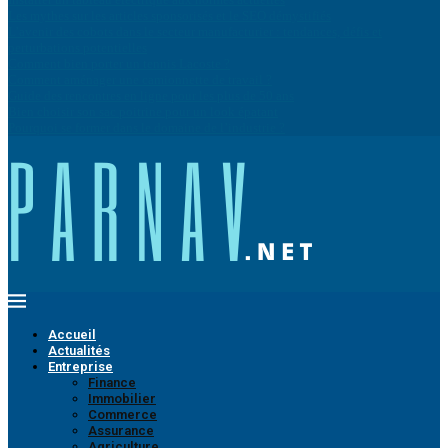
Les mythes sur les articles sponsorisés et le SEO démystifiés
L’avenir des cobots dans le secteur manufacturier : tendances, défis et
perturbations potentielles
Comment bien porter un tennis Lacoste ?
Comment aménager une camionnette de travail ?
Guide des rencontres en ligne pour les plus de 50 ans
Bien choisir son sac poitrine pour un look épatant
Pourquoi se former dans le domaine de l’industrie ?
Accueil
Actualités
Entreprise
Finance
Immobilier
Commerce
Assurance
Agriculture