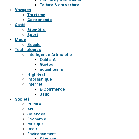
Toiture & couverture
Voyages
Tourisme
Gastronomie
Santé
Bien-être
Sport
Mode
Beauté
Technologies
Intelligence Artificielle
Outils IA
Guides
actualités ia
High-tech
Informatique
Internet
E-Commerce
Jeux
Société
Culture
Art
Sciences
Économie
Musique
Droit
Environnement
Sécurité