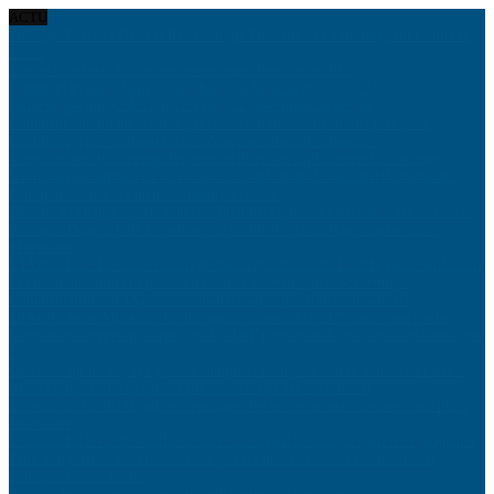
ACTU
Massage Thaï des Pieds et Réflexologie Plantaire : Le Duo Gagnant Contre le
Stress
Erreurs courantes à éviter en investissant dans l’or en 2027
Comment hydrater la peau sensible d’un bébé au quotidien ?
Grille inspection CSE : outil clé pour la prévention au travail
Comment obtenir un divorce pas cher ? Solutions et conseils pratiques
Quel budget prévoir pour un déménagement longue distance ?
8 applications indispensables pour faciliter vos déplacements à l’étranger
L’intelligence artificielle ouvre une nouvelle bataille industrielle mondiale
Pourquoi choisir des meubles multifonctions ?
Débuter à la harpe : quels sont les répertoires que vous allez aborder en cours?
Pourquoi Dragon Ball Z continue de séduire les enfants génération après
génération
L’IA et la Loi : Les nouveaux règlements qui encadrent l’intelligence artificielle
Les meilleurs outils IA pour la recherche scientifique et académique
Comment utiliser l’IA pour automatiser sa prospection commerciale
L’IA et la Santé Mentale : Un thérapeute disponible 24/7 dans votre poche
Diagnostic énergétique : pourquoi le DPE peut faire chuter le prix de votre bien
?
Qu’est-ce qu’un voyage gastronomique et pourquoi tout le monde en parle ?
8 idées pour rendre sa cuisine plus conviviale sans la rénover
Le retour des actifs tangibles : pourquoi les investisseurs redonnent une place
au concret
L’or franchit les 5 000 dollars l’once : un signal historique pour les épargnants
Taux obligataires sous tension : ce que les marchés disent vraiment… et
pourquoi l’or en profite
Produits biologiques de qualité : ton partenaire grossiste