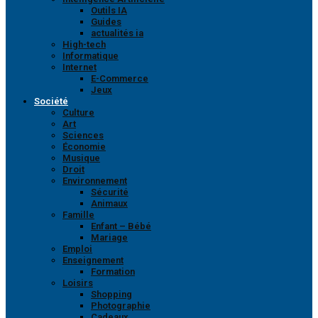
Outils IA
Guides
actualités ia
High-tech
Informatique
Internet
E-Commerce
Jeux
Société
Culture
Art
Sciences
Économie
Musique
Droit
Environnement
Sécurité
Animaux
Famille
Enfant – Bébé
Mariage
Emploi
Enseignement
Formation
Loisirs
Shopping
Photographie
Cadeaux