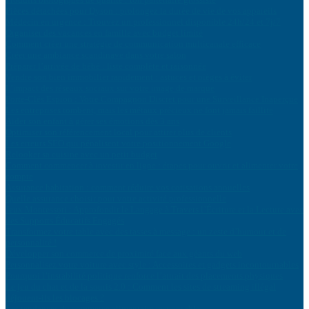
Pièces détachées pour Dyson : prolongez la durée de vie de vos appareils
Médecin en urgence : Trouvez un professionnel disponible 24h/24 et 7j/7
Organiser des vacances en famille avec budget limité
Comment créer une stratégie de communication multicanale efficace
Créer une ambiance scandinave dans votre salon
Préparer l’arrivée de bébé : liste complète et raisonnée
Vendre son bien immobilier rapidement : astuces et pièges à éviter
L’impact des réseaux sociaux sur votre image de marque
Porte-Clés Espion : Votre Compagnon Discret pour une Surveillance Inaperçue
Les entreprises tombent, mais les métaux précieux ne font jamais faillite
Aider son enfant à gérer ses émotions dès 3 ans
Optimiser son référencement local pour attirer plus de clients
Les erreurs SEO qui pénalisent votre positionnement Google
Relooker sa cuisine avec un petit budget
Comment commencer à investir en ligne : étapes pour ouvrir et alimenter votre
compte
Assurance habitation : comment réduire vos cotisations annuelles
Quelle assurance choisir pour votre activité professionnelle
Jeux Montessori : Approfondir le Langage à Travers l’Écriture et la Lecture avec
des Supports Éducatifs Engagés
Transformez votre table avec des tasses à message : un zeste d’humour et de
personnalité !
Développer son commerce de proximité face aux géants du web
Personnalisez votre voiture avec style : Accessoires et gadgets incontournables
Pourquoi l’instabilité politique renforce l’attrait des placements physiques
Le jeu du chat et de la souris 2.0 : Comment les sites de streaming illégal
déjouent-ils les blocages ?
Les tendances du commerce alimentaire responsable