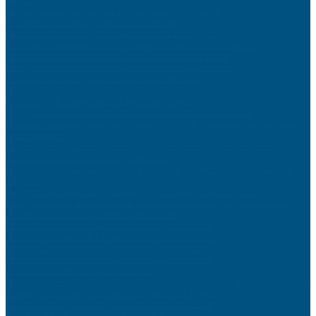
Les meilleures périodes pour acheter malin toute l’année
Comprendre le langage corporel de votre chat
Culotte menstruelle : quels peuvent être les avantages ?
La dermatite atopique : Solutions naturelles pour une peau apaisée
Reconversion professionnelle : par où commencer à 40 ans
Protéger ses données personnelles sur internet au quotidien
Optimiser ses fiches produits pour vendre davantage
Sécuriser sa maison contre les cambriolages efficacement
Gérer les conflits entre frères et sœurs sans s’épuiser
Voyager en voiture avec son chien : équipements indispensables
Pourquoi faire appel à une société de nettoyage de bureau est essentiel pour
votre entreprise
Le portage salarial à Paris : une solution innovante pour les freelances
Cuisiner les légumes de saison comme un chef
Embarquez pour une Croisière Sur Le Nil : Un Voyage Magique au Cœur de
l’Égypte
Gamelle pour chien : comment la choisir, l’utiliser et la nettoyer ?
Flexibilité et liquidité : métaux précieux ou immobilier, quel investissement
choisir ? Les conseils de Ballandgestion.com
Réussir ses pâtisseries maison sans robot professionnel
Trouver un artisan fiable pour ses travaux de rénovation
Réduire sa facture d’électricité avec des gestes simples
Rénover sa toiture : matériaux et techniques modernes
Calcul du sous-réseau : quels intérêts ?
Naviguer à travers l’histoire : Une fascinante croisière sur le Nil à la découverte
des magnifiques merveilles archéologiques de l’Égypte
Fonctionnement, durée de vie et coût de la vanne EGR
Installer un tableau électrique aux normes actuelles