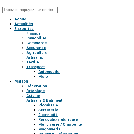
Accueil
Actualités
Entreprise
Finance
Immobilier
Commerce
Assurance
Agriculture
Artisanat
Textile
Transport
Automobile
Moto
Maison
Décoration
Bricolage
Cuisine
Artisans & Bâtiment
Plomberie
Serrurerie
Électricité
Rénovation intérieure
Menuiserie / Charpente
Maçonnerie
Peinture / Décoration