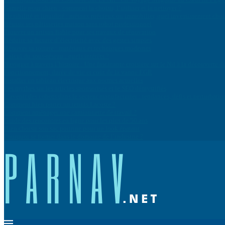
Gamelle pour chien : comment la choisir, l’utiliser et la nettoyer ?
Flexibilité et liquidité : métaux précieux ou immobilier, quel investissement cho
Réussir ses pâtisseries maison sans robot professionnel
Trouver un artisan fiable pour ses travaux de rénovation
Réduire sa facture d’électricité avec des gestes simples
Rénover sa toiture : matériaux et techniques modernes
Calcul du sous-réseau : quels intérêts ?
Naviguer à travers l’histoire : Une fascinante croisière sur le Nil à la découvert
Fonctionnement, durée de vie et coût de la vanne EGR
Installer un tableau électrique aux normes actuelles
Les mythes sur les articles sponsorisés et le SEO démystifiés
L’avenir des cobots dans le secteur manufacturier : tendances, défis et perturbatio
Comment bien porter un tennis Lacoste ?
Comment aménager une camionnette de travail ?
Guide des rencontres en ligne pour les plus de 50 ans
Bien choisir son sac poitrine pour un look épatant
Pourquoi se former dans le domaine de l’industrie ?