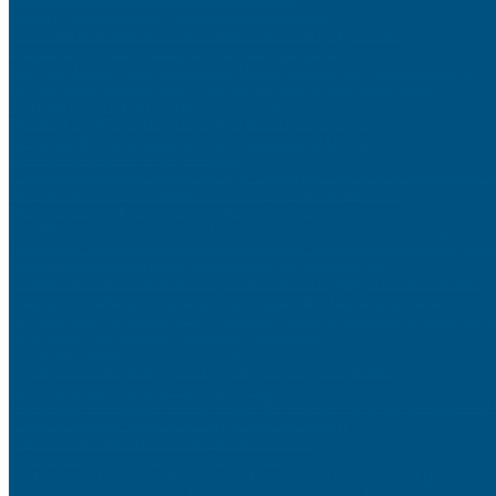
Préparer l’arrivée de bébé : liste complète et raisonnée
Vendre son bien immobilier rapidement : astuces et pièges à éviter
L’impact des réseaux sociaux sur votre image de marque
Porte-Clés Espion : Votre Compagnon Discret pour une Surveillance Inaperçue
Les entreprises tombent, mais les métaux précieux ne font jamais faillite
Aider son enfant à gérer ses émotions dès 3 ans
Optimiser son référencement local pour attirer plus de clients
Les erreurs SEO qui pénalisent votre positionnement Google
Relooker sa cuisine avec un petit budget
Comment commencer à investir en ligne : étapes pour ouvrir et alimenter votre c
Assurance habitation : comment réduire vos cotisations annuelles
Quelle assurance choisir pour votre activité professionnelle
Jeux Montessori : Approfondir le Langage à Travers l’Écriture et la Lecture avec
Transformez votre table avec des tasses à message : un zeste d’humour et de perso
Développer son commerce de proximité face aux géants du web
Personnalisez votre voiture avec style : Accessoires et gadgets incontournables
Pourquoi l’instabilité politique renforce l’attrait des placements physiques
Le jeu du chat et de la souris 2.0 : Comment les sites de streaming illégal déjouent
Les tendances du commerce alimentaire responsable
Choisir son smartphone selon ses besoins réels
Investir dans l’immobilier locatif : guide complet pour débutants
Entretenir sa moto en hiver : les gestes essentiels
Transformez Votre Espace avec un Attrape-Rêves Géant : L’Art du Macramé et d
Choisir sa première moto selon son gabarit et son budget
Routine beauté naturelle : recettes maison efficaces
Isoler sa maison sans se ruiner : solutions pratiques
Les Pyramides Orgonites : Équilibrez et Purifiez Votre Énergie avec Élégance
Surveillance de la Santé de la Batterie pour les Générateurs Électriques : Un Guid