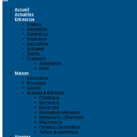
Accueil
Actualités
Entreprise
Finance
Immobilier
Commerce
Assurance
Agriculture
Artisanat
Textile
Transport
Automobile
Moto
Maison
Décoration
Bricolage
Cuisine
Artisans & Bâtiment
Plomberie
Serrurerie
Électricité
Rénovation intérieure
Menuiserie / Charpente
Maçonnerie
Peinture / Décoration
Toiture & couverture
Voyages