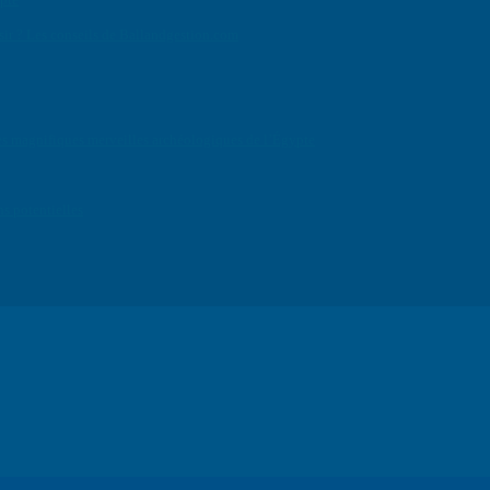
isir ? Les conseils de Ballandgestion.com
e des magnifiques merveilles archéologiques de l’Égypte
ns potentielles