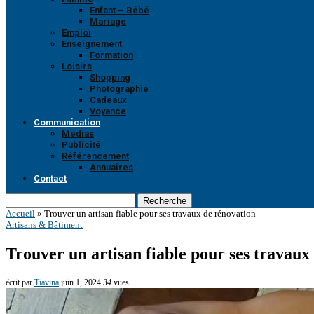
Enfant – Bébé
Mariage
Emploi
Enseignement
Formation
Loisirs
Shopping
Photographie
Cadeaux
Voyance
Communication
Médias
Publicité
Référencement
Annuaires
Contact
Recherche
Accueil
»
Trouver un artisan fiable pour ses travaux de rénovation
Artisans & Bâtiment
Trouver un artisan fiable pour ses travaux
écrit par
Tiavina
juin 1, 2024
34
vues