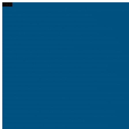
ACTU
Massage Thaï des Pieds et Réflexologie Plantaire : Le Duo Gagnant Contre le Str
Erreurs courantes à éviter en investissant dans l’or en 2027
Comment hydrater la peau sensible d’un bébé au quotidien ?
Grille inspection CSE : outil clé pour la prévention au travail
Comment obtenir un divorce pas cher ? Solutions et conseils pratiques
Quel budget prévoir pour un déménagement longue distance ?
8 applications indispensables pour faciliter vos déplacements à l’étranger
L’intelligence artificielle ouvre une nouvelle bataille industrielle mondiale
Pourquoi choisir des meubles multifonctions ?
Débuter à la harpe : quels sont les répertoires que vous allez aborder en cours?
Pourquoi Dragon Ball Z continue de séduire les enfants génération après générat
L’IA et la Loi : Les nouveaux règlements qui encadrent l’intelligence artificielle
Les meilleurs outils IA pour la recherche scientifique et académique
Comment utiliser l’IA pour automatiser sa prospection commerciale
L’IA et la Santé Mentale : Un thérapeute disponible 24/7 dans votre poche
Diagnostic énergétique : pourquoi le DPE peut faire chuter le prix de votre bien ?
Qu’est-ce qu’un voyage gastronomique et pourquoi tout le monde en parle ?
8 idées pour rendre sa cuisine plus conviviale sans la rénover
Le retour des actifs tangibles : pourquoi les investisseurs redonnent une place au 
L’or franchit les 5 000 dollars l’once : un signal historique pour les épargnants
Taux obligataires sous tension : ce que les marchés disent vraiment… et pourquoi 
Produits biologiques de qualité : ton partenaire grossiste
Pièces détachées pour Dyson : prolongez la durée de vie de vos appareils
Médecin en urgence : Trouvez un professionnel disponible 24h/24 et 7j/7
Organiser des vacances en famille avec budget limité
Comment créer une stratégie de communication multicanale efficace
Créer une ambiance scandinave dans votre salon