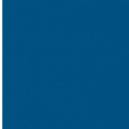
Réparer une fuite d’eau : tutoriel étape par étape
Lutter contre les signes de l’âge après 40 ans
Aménager un atelier de bricolage dans son garage
Offrir un cadeau écoresponsable qui fait plaisir
Shopping en ligne : éviter les arnaques et bien choisir
Idées cadeaux originaux pour les amateurs de voyages
Domotique accessible : rendre sa maison intelligente facilement
Reprendre le sport après une longue pause : conseils pratiques
4 conseils pour bien choisir votre déflecteur moto
Collection Simple : Sublimez la Maternité avec Nos Bolas de Grossesse Élégants
Découvrez nos Gadgets de Surveillance : Caméras Éspions et Mini Dispositifs po
Créer sa boutique en ligne rentable en 10 étapes
Innovations Discrètes : Stylos Espions et Dictaphones pour la Surveillance
Optimisez votre Sécurité avec nos Horloges Caméra Espion à Discrétion Inégalée
Les meilleures périodes pour acheter malin toute l’année
Comprendre le langage corporel de votre chat
Culotte menstruelle : quels peuvent être les avantages ?
La dermatite atopique : Solutions naturelles pour une peau apaisée
Reconversion professionnelle : par où commencer à 40 ans
Protéger ses données personnelles sur internet au quotidien
Optimiser ses fiches produits pour vendre davantage
Sécuriser sa maison contre les cambriolages efficacement
Gérer les conflits entre frères et sœurs sans s’épuiser
Voyager en voiture avec son chien : équipements indispensables
Pourquoi faire appel à une société de nettoyage de bureau est essentiel pour votr
Le portage salarial à Paris : une solution innovante pour les freelances
Cuisiner les légumes de saison comme un chef
Embarquez pour une Croisière Sur Le Nil : Un Voyage Magique au Cœur de l’Égy