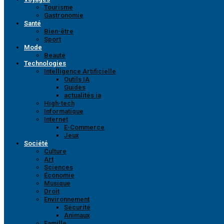
Tourisme
Gastronomie
Santé
Bien-être
Sport
Mode
Beauté
Technologies
Intelligence Artificielle
Outils IA
Guides
actualités ia
High-tech
Informatique
Internet
E-Commerce
Jeux
Société
Culture
Art
Sciences
Économie
Musique
Droit
Environnement
Sécurité
Animaux
Famille