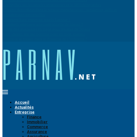
Les mythes sur les articles sponsorisés et le SEO démystifiés
L’avenir des cobots dans le secteur manufacturier : tendances, défis et
perturbations potentielles
Comment bien porter un tennis Lacoste ?
Comment aménager une camionnette de travail ?
Guide des rencontres en ligne pour les plus de 50 ans
Bien choisir son sac poitrine pour un look épatant
Pourquoi se former dans le domaine de l’industrie ?
Accueil
Actualités
Entreprise
Finance
Immobilier
Commerce
Assurance
Agriculture