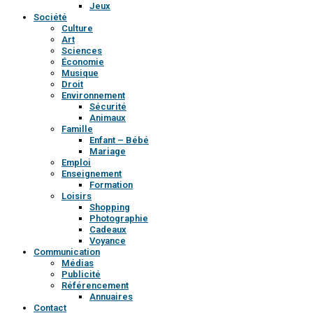
Jeux
Société
Culture
Art
Sciences
Économie
Musique
Droit
Environnement
Sécurité
Animaux
Famille
Enfant – Bébé
Mariage
Emploi
Enseignement
Formation
Loisirs
Shopping
Photographie
Cadeaux
Voyance
Communication
Médias
Publicité
Référencement
Annuaires
Contact