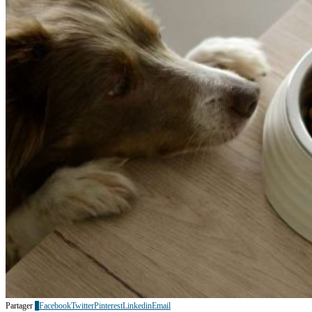
Partager
0
Facebook
Twitter
Pinterest
Linkedin
Email