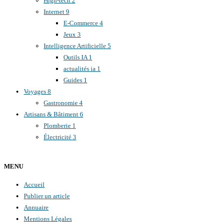
High-tech
2
Internet
9
E-Commerce
4
Jeux
3
Intelligence Artificielle
5
Outils IA
1
actualités ia
1
Guides
1
Voyages
8
Gastronomie
4
Artisans & Bâtiment
6
Plomberie
1
Électricité
3
MENU
Accueil
Publier un article
Annuaire
Mentions Légales