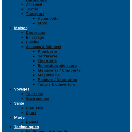
Artisanat
Textile
Transport
Automobile
Moto
Maison
Décoration
Bricolage
Cuisine
Artisans & Bâtiment
Plomberie
Serrurerie
Électricité
Rénovation intérieure
Menuiserie / Charpente
Maçonnerie
Peinture / Décoration
Toiture & couverture
Voyages
Tourisme
Gastronomie
Santé
Bien-être
Sport
Mode
Beauté
Technologies
Intelligence Artificielle