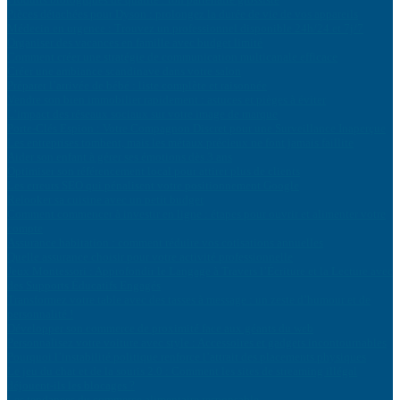
Pièces détachées pour Dyson : prolongez la durée de vie de vos appareils
Médecin en urgence : Trouvez un professionnel disponible 24h/24 et 7j/7
Organiser des vacances en famille avec budget limité
Comment créer une stratégie de communication multicanale efficace
Créer une ambiance scandinave dans votre salon
Préparer l’arrivée de bébé : liste complète et raisonnée
Vendre son bien immobilier rapidement : astuces et pièges à éviter
L’impact des réseaux sociaux sur votre image de marque
Porte-Clés Espion : Votre Compagnon Discret pour une Surveillance Inaperçue
Les entreprises tombent, mais les métaux précieux ne font jamais faillite
Aider son enfant à gérer ses émotions dès 3 ans
Optimiser son référencement local pour attirer plus de clients
Les erreurs SEO qui pénalisent votre positionnement Google
Relooker sa cuisine avec un petit budget
Comment commencer à investir en ligne : étapes pour ouvrir et alimenter votre
compte
Assurance habitation : comment réduire vos cotisations annuelles
Quelle assurance choisir pour votre activité professionnelle
Jeux Montessori : Approfondir le Langage à Travers l’Écriture et la Lecture avec
des Supports Éducatifs Engagés
Transformez votre table avec des tasses à message : un zeste d’humour et de
personnalité !
Développer son commerce de proximité face aux géants du web
Personnalisez votre voiture avec style : Accessoires et gadgets incontournables
Pourquoi l’instabilité politique renforce l’attrait des placements physiques
Le jeu du chat et de la souris 2.0 : Comment les sites de streaming illégal
déjouent-ils les blocages ?
Les tendances du commerce alimentaire responsable