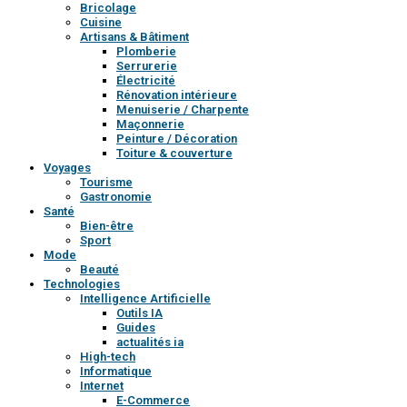
Bricolage
Cuisine
Artisans & Bâtiment
Plomberie
Serrurerie
Électricité
Rénovation intérieure
Menuiserie / Charpente
Maçonnerie
Peinture / Décoration
Toiture & couverture
Voyages
Tourisme
Gastronomie
Santé
Bien-être
Sport
Mode
Beauté
Technologies
Intelligence Artificielle
Outils IA
Guides
actualités ia
High-tech
Informatique
Internet
E-Commerce