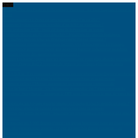
ACTU
Massage Thaï des Pieds et Réflexologie Plantaire : Le Duo Gagnant Contre le
Stress
Erreurs courantes à éviter en investissant dans l’or en 2027
Comment hydrater la peau sensible d’un bébé au quotidien ?
Grille inspection CSE : outil clé pour la prévention au travail
Comment obtenir un divorce pas cher ? Solutions et conseils pratiques
Quel budget prévoir pour un déménagement longue distance ?
8 applications indispensables pour faciliter vos déplacements à l’étranger
L’intelligence artificielle ouvre une nouvelle bataille industrielle mondiale
Pourquoi choisir des meubles multifonctions ?
Débuter à la harpe : quels sont les répertoires que vous allez aborder en cours?
Pourquoi Dragon Ball Z continue de séduire les enfants génération après
génération
L’IA et la Loi : Les nouveaux règlements qui encadrent l’intelligence artificielle
Les meilleurs outils IA pour la recherche scientifique et académique
Comment utiliser l’IA pour automatiser sa prospection commerciale
L’IA et la Santé Mentale : Un thérapeute disponible 24/7 dans votre poche
Diagnostic énergétique : pourquoi le DPE peut faire chuter le prix de votre bien
?
Qu’est-ce qu’un voyage gastronomique et pourquoi tout le monde en parle ?
8 idées pour rendre sa cuisine plus conviviale sans la rénover
Le retour des actifs tangibles : pourquoi les investisseurs redonnent une place
au concret
L’or franchit les 5 000 dollars l’once : un signal historique pour les épargnants
Taux obligataires sous tension : ce que les marchés disent vraiment… et
pourquoi l’or en profite
Produits biologiques de qualité : ton partenaire grossiste