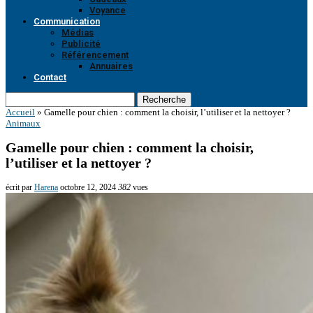
Voyance
Communication
Médias
Publicité
Référencement
Annuaires
Contact
Recherche
Accueil
»
Gamelle pour chien : comment la choisir, l’utiliser et la nettoyer ?
Animaux
Gamelle pour chien : comment la choisir,
l’utiliser et la nettoyer ?
écrit par
Harena
octobre 12, 2024
382
vues