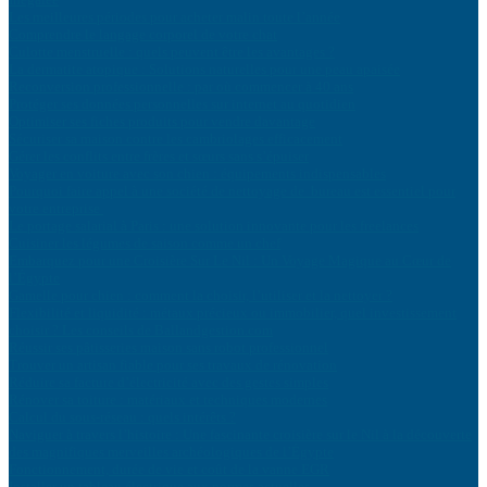
Les meilleures périodes pour acheter malin toute l’année
Comprendre le langage corporel de votre chat
Culotte menstruelle : quels peuvent être les avantages ?
La dermatite atopique : Solutions naturelles pour une peau apaisée
Reconversion professionnelle : par où commencer à 40 ans
Protéger ses données personnelles sur internet au quotidien
Optimiser ses fiches produits pour vendre davantage
Sécuriser sa maison contre les cambriolages efficacement
Gérer les conflits entre frères et sœurs sans s’épuiser
Voyager en voiture avec son chien : équipements indispensables
Pourquoi faire appel à une société de nettoyage de bureau est essentiel pour
votre entreprise
Le portage salarial à Paris : une solution innovante pour les freelances
Cuisiner les légumes de saison comme un chef
Embarquez pour une Croisière Sur Le Nil : Un Voyage Magique au Cœur de
l’Égypte
Gamelle pour chien : comment la choisir, l’utiliser et la nettoyer ?
Flexibilité et liquidité : métaux précieux ou immobilier, quel investissement
choisir ? Les conseils de Ballandgestion.com
Réussir ses pâtisseries maison sans robot professionnel
Trouver un artisan fiable pour ses travaux de rénovation
Réduire sa facture d’électricité avec des gestes simples
Rénover sa toiture : matériaux et techniques modernes
Calcul du sous-réseau : quels intérêts ?
Naviguer à travers l’histoire : Une fascinante croisière sur le Nil à la découverte
des magnifiques merveilles archéologiques de l’Égypte
Fonctionnement, durée de vie et coût de la vanne EGR
Installer un tableau électrique aux normes actuelles