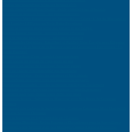
Choisir son smartphone selon ses besoins réels
Investir dans l’immobilier locatif : guide complet pour débutants
Entretenir sa moto en hiver : les gestes essentiels
Transformez Votre Espace avec un Attrape-Rêves Géant : L’Art du Macramé et
de la Lumière LED pour un Style Boho Envoûtant
Choisir sa première moto selon son gabarit et son budget
Routine beauté naturelle : recettes maison efficaces
Isoler sa maison sans se ruiner : solutions pratiques
Les Pyramides Orgonites : Équilibrez et Purifiez Votre Énergie avec Élégance
Surveillance de la Santé de la Batterie pour les Générateurs Électriques : Un
Guide Essentiel
Réparer une fuite d’eau : tutoriel étape par étape
Lutter contre les signes de l’âge après 40 ans
Aménager un atelier de bricolage dans son garage
Offrir un cadeau écoresponsable qui fait plaisir
Shopping en ligne : éviter les arnaques et bien choisir
Idées cadeaux originaux pour les amateurs de voyages
Domotique accessible : rendre sa maison intelligente facilement
Reprendre le sport après une longue pause : conseils pratiques
4 conseils pour bien choisir votre déflecteur moto
Collection Simple : Sublimez la Maternité avec Nos Bolas de Grossesse
Élégants
Découvrez nos Gadgets de Surveillance : Caméras Éspions et Mini Dispositifs
pour une Sécurité Optimale
Créer sa boutique en ligne rentable en 10 étapes
Innovations Discrètes : Stylos Espions et Dictaphones pour la Surveillance
Optimisez votre Sécurité avec nos Horloges Caméra Espion à Discrétion
Inégalée