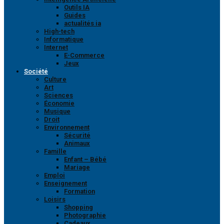
Outils IA
Guides
actualités ia
High-tech
Informatique
Internet
E-Commerce
Jeux
Société
Culture
Art
Sciences
Économie
Musique
Droit
Environnement
Sécurité
Animaux
Famille
Enfant – Bébé
Mariage
Emploi
Enseignement
Formation
Loisirs
Shopping
Photographie
Cadeaux