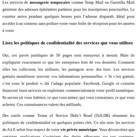
Les services de
messagerie temporaire
comme Temp Mail ou Guerrilla Mail
génèrent des adresses éphémères parfaites pour les inscriptions ponctuelles. Le
courrier arrive pendant quelques heures puis l’adresse disparaît. Idéal pour
accéder à un contenu sans polluer votre vraie boîte de réception pour les années
à venir.
Lisez les politiques de confidentialité des services que vous utilisez
Oui, ces pavés juridiques de 50 pages sont ennuyeux à mourir. Mais ils
expliquent exactement ce que les entreprises font de vos données. Comment
elles les collectent, les utilisent, les partagent avec des tiers. Les services
gratuits monétisent souvent vos informations personnelles. « Si c’est gratuit,
c’est vous le produit », dit l’adage populaire. Facebook, Google et consorts
financent leurs services en exploitant commercialement votre profil numérique.
Ils savent où vous habitez, ce que vous aimez, qui vous connaissez, ce que vous
achetez. Ces connaissances valent des milliards.
Des outils comme Terms of Service Didn’t Read (ToS;DR) résument les
politiques de confidentialité en quelques points clés. Ce site note les services
de A à E selon leur respect de votre
vie privée numérique
. Vous découvrirez que
certaines applications s’octroient des droits effrayants sur vos contenus.