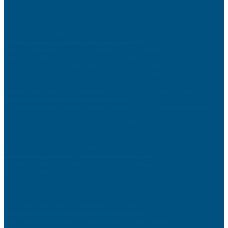
Culotte menstruelle : quels peuvent être les avantages ?
La dermatite atopique : Solutions naturelles pour une peau apaisée
Reconversion professionnelle : par où commencer à 40 ans
Protéger ses données personnelles sur internet au quotidien
Optimiser ses fiches produits pour vendre davantage
Sécuriser sa maison contre les cambriolages efficacement
Gérer les conflits entre frères et sœurs sans s’épuiser
Voyager en voiture avec son chien : équipements indispensables
Pourquoi faire appel à une société de nettoyage de bureau est essentiel pour
votre entreprise
Le portage salarial à Paris : une solution innovante pour les freelances
Cuisiner les légumes de saison comme un chef
Embarquez pour une Croisière Sur Le Nil : Un Voyage Magique au Cœur de
l’Égypte
Gamelle pour chien : comment la choisir, l’utiliser et la nettoyer ?
Flexibilité et liquidité : métaux précieux ou immobilier, quel investissement
choisir ? Les conseils de Ballandgestion.com
Réussir ses pâtisseries maison sans robot professionnel
Trouver un artisan fiable pour ses travaux de rénovation
Réduire sa facture d’électricité avec des gestes simples
Rénover sa toiture : matériaux et techniques modernes
Calcul du sous-réseau : quels intérêts ?
Naviguer à travers l’histoire : Une fascinante croisière sur le Nil à la découverte
des magnifiques merveilles archéologiques de l’Égypte
Fonctionnement, durée de vie et coût de la vanne EGR
Installer un tableau électrique aux normes actuelles
Les mythes sur les articles sponsorisés et le SEO démystifiés
L’avenir des cobots dans le secteur manufacturier : tendances, défis et