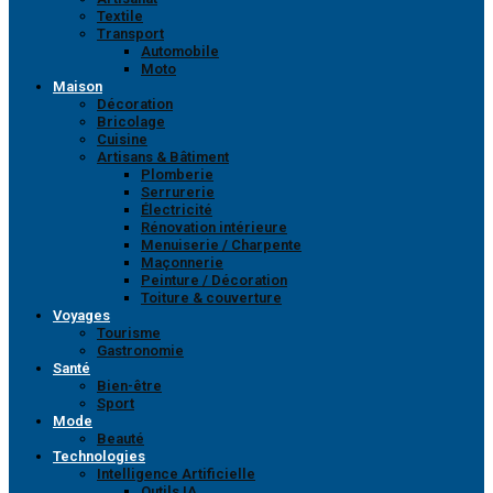
Textile
Transport
Automobile
Moto
Maison
Décoration
Bricolage
Cuisine
Artisans & Bâtiment
Plomberie
Serrurerie
Électricité
Rénovation intérieure
Menuiserie / Charpente
Maçonnerie
Peinture / Décoration
Toiture & couverture
Voyages
Tourisme
Gastronomie
Santé
Bien-être
Sport
Mode
Beauté
Technologies
Intelligence Artificielle
Outils IA