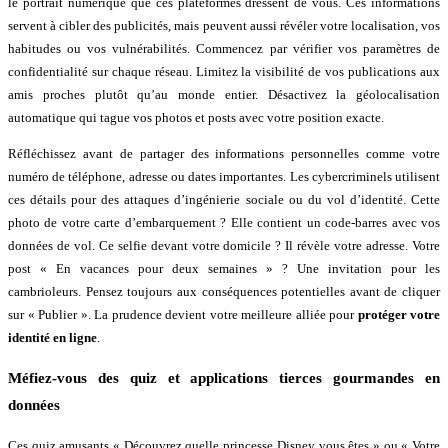
le portrait numérique que ces plateformes dressent de vous. Ces informations
servent à cibler des publicités, mais peuvent aussi révéler votre localisation, vos
habitudes ou vos vulnérabilités. Commencez par vérifier vos paramètres de
confidentialité sur chaque réseau. Limitez la visibilité de vos publications aux
amis proches plutôt qu’au monde entier. Désactivez la géolocalisation
automatique qui tague vos photos et posts avec votre position exacte.
Réfléchissez avant de partager des informations personnelles comme votre
numéro de téléphone, adresse ou dates importantes. Les cybercriminels utilisent
ces détails pour des attaques d’ingénierie sociale ou du vol d’identité. Cette
photo de votre carte d’embarquement ? Elle contient un code-barres avec vos
données de vol. Ce selfie devant votre domicile ? Il révèle votre adresse. Votre
post « En vacances pour deux semaines » ? Une invitation pour les
cambrioleurs. Pensez toujours aux conséquences potentielles avant de cliquer
sur « Publier ». La prudence devient votre meilleure alliée pour
protéger votre
identité en ligne
.
Méfiez-vous des quiz et applications tierces gourmandes en
données
Ces quiz amusants « Découvrez quelle princesse Disney vous êtes » ou « Votre