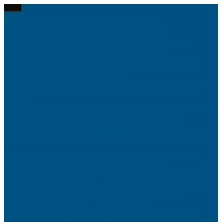
ACTU
Erreurs courantes à éviter en investissant dans l’or en 2027
Comment hydrater la peau sensible d’un bébé au quotidien ?
Grille inspection CSE : outil clé pour la prévention au travail
Comment obtenir un divorce pas cher ? Solutions et conseils pratiques
Quel budget prévoir pour un déménagement longue distance ?
8 applications indispensables pour faciliter vos déplacements à l’étranger
L’intelligence artificielle ouvre une nouvelle bataille industrielle mondiale
Pourquoi choisir des meubles multifonctions ?
Débuter à la harpe : quels sont les répertoires que vous allez aborder en cours?
Pourquoi Dragon Ball Z continue de séduire les enfants génération après
génération
L’IA et la Loi : Les nouveaux règlements qui encadrent l’intelligence artificielle
Les meilleurs outils IA pour la recherche scientifique et académique
Comment utiliser l’IA pour automatiser sa prospection commerciale
L’IA et la Santé Mentale : Un thérapeute disponible 24/7 dans votre poche
Diagnostic énergétique : pourquoi le DPE peut faire chuter le prix de votre bien
?
Qu’est-ce qu’un voyage gastronomique et pourquoi tout le monde en parle ?
8 idées pour rendre sa cuisine plus conviviale sans la rénover
Le retour des actifs tangibles : pourquoi les investisseurs redonnent une place
au concret
L’or franchit les 5 000 dollars l’once : un signal historique pour les épargnants
Taux obligataires sous tension : ce que les marchés disent vraiment… et
pourquoi l’or en profite
Produits biologiques de qualité : ton partenaire grossiste
Pièces détachées pour Dyson : prolongez la durée de vie de vos appareils
Médecin en urgence : Trouvez un professionnel disponible 24h/24 et 7j/7