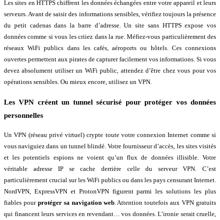
Les sites en HTTPS chiffrent les données échangées entre votre appareil et leurs
serveurs. Avant de saisir des informations sensibles, vérifiez toujours la présence
du petit cadenas dans la barre d’adresse. Un site sans HTTPS expose vos
données comme si vous les criiez dans la rue. Méfiez-vous particulièrement des
réseaux WiFi publics dans les cafés, aéroports ou hôtels. Ces connexions
ouvertes permettent aux pirates de capturer facilement vos informations. Si vous
devez absolument utiliser un WiFi public, attendez d’être chez vous pour vos
opérations sensibles. Ou mieux encore, utilisez un VPN.
Les VPN créent un tunnel sécurisé pour protéger vos données
personnelles
Un VPN (réseau privé virtuel) crypte toute votre connexion Internet comme si
vous naviguiez dans un tunnel blindé. Votre fournisseur d’accès, les sites visités
et les potentiels espions ne voient qu’un flux de données illisible. Votre
véritable adresse IP se cache derrière celle du serveur VPN. C’est
particulièrement crucial sur les WiFi publics ou dans les pays censurant Internet.
NordVPN, ExpressVPN et ProtonVPN figurent parmi les solutions les plus
fiables pour
protéger sa navigation web
. Attention toutefois aux VPN gratuits
qui financent leurs services en revendant… vos données. L’ironie serait cruelle,