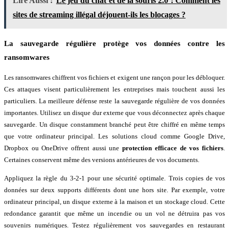
Lire Aussi :
Le jeu du chat et de la souris 2.0 : Comment les
sites de streaming illégal déjouent-ils les blocages ?
La sauvegarde régulière protège vos données contre les
ransomwares
Les ransomwares chiffrent vos fichiers et exigent une rançon pour les débloquer.
Ces attaques visent particulièrement les entreprises mais touchent aussi les
particuliers. La meilleure défense reste la sauvegarde régulière de vos données
importantes. Utilisez un disque dur externe que vous déconnectez après chaque
sauvegarde. Un disque constamment branché peut être chiffré en même temps
que votre ordinateur principal. Les solutions cloud comme Google Drive,
Dropbox ou OneDrive offrent aussi une
protection efficace de vos fichiers
.
Certaines conservent même des versions antérieures de vos documents.
Appliquez la règle du 3-2-1 pour une sécurité optimale. Trois copies de vos
données sur deux supports différents dont une hors site. Par exemple, votre
ordinateur principal, un disque externe à la maison et un stockage cloud. Cette
redondance garantit que même un incendie ou un vol ne détruira pas vos
souvenirs numériques. Testez régulièrement vos sauvegardes en restaurant