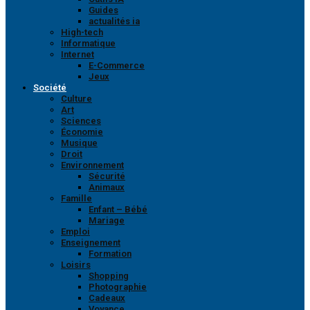
Guides
actualités ia
High-tech
Informatique
Internet
E-Commerce
Jeux
Société
Culture
Art
Sciences
Économie
Musique
Droit
Environnement
Sécurité
Animaux
Famille
Enfant – Bébé
Mariage
Emploi
Enseignement
Formation
Loisirs
Shopping
Photographie
Cadeaux
Voyance