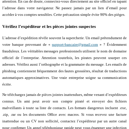
attention. En cas de doute, connectez-vous directement au site officiel en tapant
l’adresse dans votre navigateur. Ne passez jamais par un lien d’email pour
accéder à vos comptes sensibles. Cette précaution simple évite 90% des pièges.
Vérifiez l’expéditeur et les pièces jointes suspectes
L’adresse d’expédition révèle souvent la supercherie. Un email prétendument de
votre banque provenant de «
support-bancaire@gmail.com
» ? Évidemment
frauduleux. Les véritables messages professionnels utilisent le nom de domaine
officiel de l’entreprise. Attention toutefois, les pirates peuvent usurper ces
adresses. Vérifiez aussi l’orthographe et la grammaire du message. Les emails de
phishing contiennent fréquemment des fautes grossières, résultat de traductions
automatiques approximatives. Une vraie entreprise soigne sa communication
écrite.
Ne téléchargez jamais de pièces jointes inattendues, même venant d’expéditeurs
connus. Un ami peut avoir son compte piraté et envoyer des fichiers
malveillants à toute sa liste de contacts. Les formats dangereux incluent .exe,
.zip, .rar ou les documents Office avec macros. Si vous recevez une facture
inattendue ou un CV non sollicité, contactez l’expéditeur par un autre canal
pour confirmer. Un appel téléphonique rapide peut vous épargner une infection