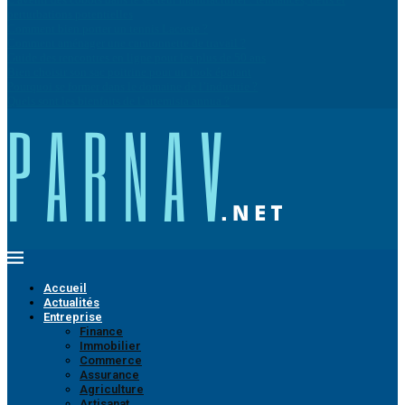
perturbations potentielles
Comment bien porter un tennis Lacoste ?
Comment aménager une camionnette de travail ?
Guide des rencontres en ligne pour les plus de 50 ans
Bien choisir son sac poitrine pour un look épatant
Pourquoi se former dans le domaine de l’industrie ?
Quels sont les bienfaits de l’artemisia annua ?
Accueil
Actualités
Entreprise
Finance
Immobilier
Commerce
Assurance
Agriculture
Artisanat