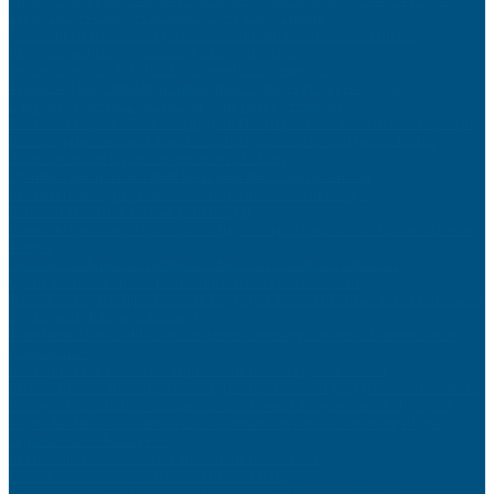
Organiser des vacances en famille avec budget limité
Comment créer une stratégie de communication multicanale efficace
Créer une ambiance scandinave dans votre salon
Préparer l’arrivée de bébé : liste complète et raisonnée
Vendre son bien immobilier rapidement : astuces et pièges à éviter
L’impact des réseaux sociaux sur votre image de marque
Porte-Clés Espion : Votre Compagnon Discret pour une Surveillance Inaperçue
Les entreprises tombent, mais les métaux précieux ne font jamais faillite
Aider son enfant à gérer ses émotions dès 3 ans
Optimiser son référencement local pour attirer plus de clients
Les erreurs SEO qui pénalisent votre positionnement Google
Relooker sa cuisine avec un petit budget
Comment commencer à investir en ligne : étapes pour ouvrir et alimenter votre
compte
Assurance habitation : comment réduire vos cotisations annuelles
Quelle assurance choisir pour votre activité professionnelle
Jeux Montessori : Approfondir le Langage à Travers l’Écriture et la Lecture avec
des Supports Éducatifs Engagés
Transformez votre table avec des tasses à message : un zeste d’humour et de
personnalité !
Développer son commerce de proximité face aux géants du web
Personnalisez votre voiture avec style : Accessoires et gadgets incontournables
Pourquoi l’instabilité politique renforce l’attrait des placements physiques
Le jeu du chat et de la souris 2.0 : Comment les sites de streaming illégal
déjouent-ils les blocages ?
Les tendances du commerce alimentaire responsable
Choisir son smartphone selon ses besoins réels
Investir dans l’immobilier locatif : guide complet pour débutants