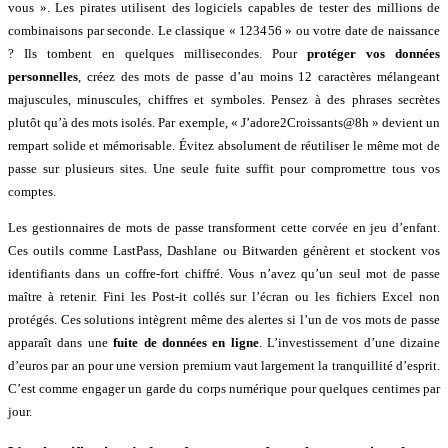
vous ». Les pirates utilisent des logiciels capables de tester des millions de
combinaisons par seconde. Le classique « 123456 » ou votre date de naissance
? Ils tombent en quelques millisecondes. Pour
protéger vos données
personnelles
, créez des mots de passe d’au moins 12 caractères mélangeant
majuscules, minuscules, chiffres et symboles. Pensez à des phrases secrètes
plutôt qu’à des mots isolés. Par exemple, « J’adore2Croissants@8h » devient un
rempart solide et mémorisable. Évitez absolument de réutiliser le même mot de
passe sur plusieurs sites. Une seule fuite suffit pour compromettre tous vos
comptes.
Les gestionnaires de mots de passe transforment cette corvée en jeu d’enfant.
Ces outils comme LastPass, Dashlane ou Bitwarden génèrent et stockent vos
identifiants dans un coffre-fort chiffré. Vous n’avez qu’un seul mot de passe
maître à retenir. Fini les Post-it collés sur l’écran ou les fichiers Excel non
protégés. Ces solutions intègrent même des alertes si l’un de vos mots de passe
apparaît dans une
fuite de données en ligne
. L’investissement d’une dizaine
d’euros par an pour une version premium vaut largement la tranquillité d’esprit.
C’est comme engager un garde du corps numérique pour quelques centimes par
jour.