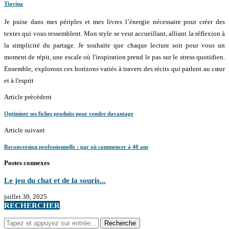
Tiavina
Je puise dans mes périples et mes livres l’énergie nécessaire pour créer des
textes qui vous ressemblent. Mon style se veut accueillant, alliant la réflexion à
la simplicité du partage. Je souhaite que chaque lecture soit pour vous un
moment de répit, une escale où l'inspiration prend le pas sur le stress quotidien.
Ensemble, explorons ces horizons variés à travers des récits qui parlent au cœur
et à l'esprit
Article prècèdent
Optimiser ses fiches produits pour vendre davantage
Article suivant
Reconversion professionnelle : par où commencer à 40 ans
Postes connexes
Le jeu du chat et de la souris...
juillet 30, 2025
RECHERCHER