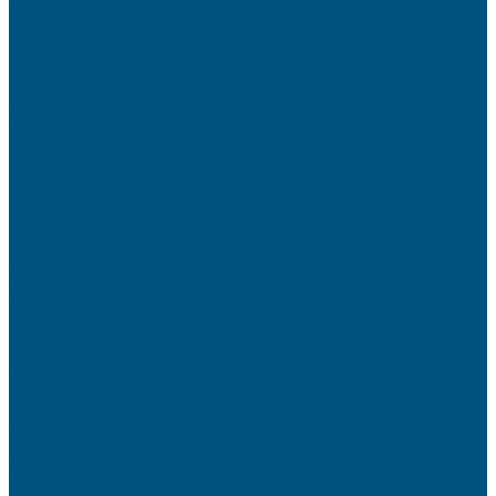
Entretenir sa moto en hiver : les gestes essentiels
Transformez Votre Espace avec un Attrape-Rêves Géant : L’Art du Macramé et
de la Lumière LED pour un Style Boho Envoûtant
Choisir sa première moto selon son gabarit et son budget
Routine beauté naturelle : recettes maison efficaces
Isoler sa maison sans se ruiner : solutions pratiques
Les Pyramides Orgonites : Équilibrez et Purifiez Votre Énergie avec Élégance
Surveillance de la Santé de la Batterie pour les Générateurs Électriques : Un
Guide Essentiel
Réparer une fuite d’eau : tutoriel étape par étape
Lutter contre les signes de l’âge après 40 ans
Aménager un atelier de bricolage dans son garage
Offrir un cadeau écoresponsable qui fait plaisir
Shopping en ligne : éviter les arnaques et bien choisir
Idées cadeaux originaux pour les amateurs de voyages
Domotique accessible : rendre sa maison intelligente facilement
Reprendre le sport après une longue pause : conseils pratiques
4 conseils pour bien choisir votre déflecteur moto
Collection Simple : Sublimez la Maternité avec Nos Bolas de Grossesse
Élégants
Découvrez nos Gadgets de Surveillance : Caméras Éspions et Mini Dispositifs
pour une Sécurité Optimale
Créer sa boutique en ligne rentable en 10 étapes
Innovations Discrètes : Stylos Espions et Dictaphones pour la Surveillance
Optimisez votre Sécurité avec nos Horloges Caméra Espion à Discrétion
Inégalée
Les meilleures périodes pour acheter malin toute l’année
Comprendre le langage corporel de votre chat