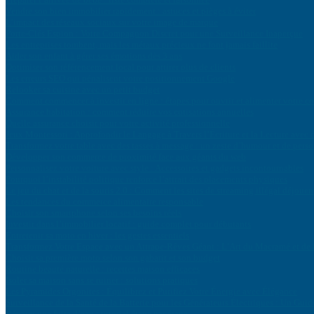
Vendre son bien immobilier rapidement : astuces et pièges à éviter
L’impact des réseaux sociaux sur votre image de marque
Porte-Clés Espion : Votre Compagnon Discret pour une Surveillance Inaperçue
Les entreprises tombent, mais les métaux précieux ne font jamais faillite
Aider son enfant à gérer ses émotions dès 3 ans
Optimiser son référencement local pour attirer plus de clients
Les erreurs SEO qui pénalisent votre positionnement Google
Relooker sa cuisine avec un petit budget
Comment commencer à investir en ligne : étapes pour ouvrir et alimenter votre c
Assurance habitation : comment réduire vos cotisations annuelles
Quelle assurance choisir pour votre activité professionnelle
Jeux Montessori : Approfondir le Langage à Travers l’Écriture et la Lecture avec
Transformez votre table avec des tasses à message : un zeste d’humour et de perso
Développer son commerce de proximité face aux géants du web
Personnalisez votre voiture avec style : Accessoires et gadgets incontournables
Pourquoi l’instabilité politique renforce l’attrait des placements physiques
Le jeu du chat et de la souris 2.0 : Comment les sites de streaming illégal déjouent
Les tendances du commerce alimentaire responsable
Choisir son smartphone selon ses besoins réels
Investir dans l’immobilier locatif : guide complet pour débutants
Entretenir sa moto en hiver : les gestes essentiels
Transformez Votre Espace avec un Attrape-Rêves Géant : L’Art du Macramé et d
Choisir sa première moto selon son gabarit et son budget
Routine beauté naturelle : recettes maison efficaces
Isoler sa maison sans se ruiner : solutions pratiques
Les Pyramides Orgonites : Équilibrez et Purifiez Votre Énergie avec Élégance
Surveillance de la Santé de la Batterie pour les Générateurs Électriques : Un Guid
Réparer une fuite d’eau : tutoriel étape par étape