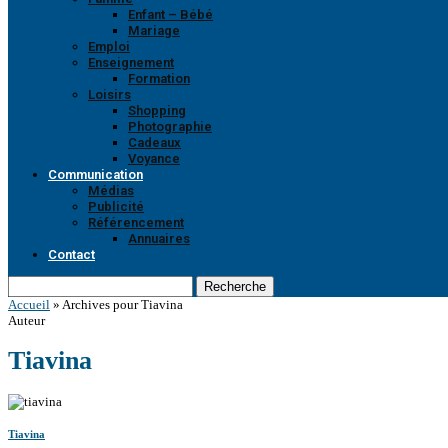
Enfant – Bébé
Mariage
Emploi
Enseignement
Formation
Loisirs
Shopping
Photographie
Cadeaux
Voyance
Communication
Médias
Publicité
Référencement
Annuaires
Contact
Recherche
Accueil
»
Archives pour Tiavina
Auteur
Tiavina
Tiavina