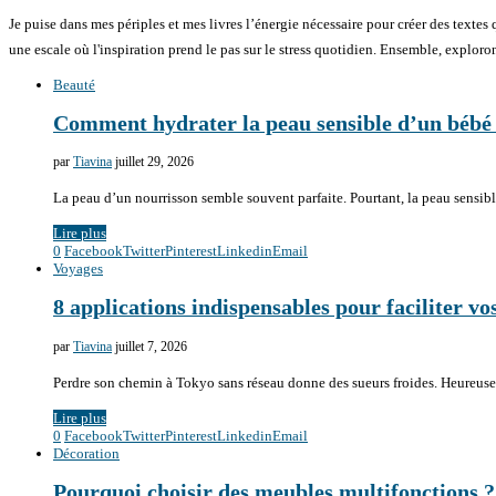
Je puise dans mes périples et mes livres l’énergie nécessaire pour créer des textes
une escale où l'inspiration prend le pas sur le stress quotidien. Ensemble, explorons
Beauté
Comment hydrater la peau sensible d’un bébé 
par
Tiavina
juillet 29, 2026
La peau d’un nourrisson semble souvent parfaite. Pourtant, la peau sensib
Lire plus
0
Facebook
Twitter
Pinterest
Linkedin
Email
Voyages
8 applications indispensables pour faciliter v
par
Tiavina
juillet 7, 2026
Perdre son chemin à Tokyo sans réseau donne des sueurs froides. Heureus
Lire plus
0
Facebook
Twitter
Pinterest
Linkedin
Email
Décoration
Pourquoi choisir des meubles multifonctions ?