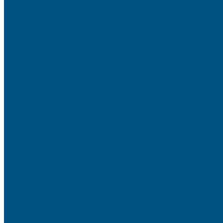
Lutter contre les signes de l’âge après 40 ans
Aménager un atelier de bricolage dans son garage
Offrir un cadeau écoresponsable qui fait plaisir
Shopping en ligne : éviter les arnaques et bien choisir
Idées cadeaux originaux pour les amateurs de voyages
Domotique accessible : rendre sa maison intelligente facilement
Reprendre le sport après une longue pause : conseils pratiques
4 conseils pour bien choisir votre déflecteur moto
Collection Simple : Sublimez la Maternité avec Nos Bolas de Grossesse Élégants
Découvrez nos Gadgets de Surveillance : Caméras Éspions et Mini Dispositifs po
Créer sa boutique en ligne rentable en 10 étapes
Innovations Discrètes : Stylos Espions et Dictaphones pour la Surveillance
Optimisez votre Sécurité avec nos Horloges Caméra Espion à Discrétion Inégalée
Les meilleures périodes pour acheter malin toute l’année
Comprendre le langage corporel de votre chat
Culotte menstruelle : quels peuvent être les avantages ?
La dermatite atopique : Solutions naturelles pour une peau apaisée
Reconversion professionnelle : par où commencer à 40 ans
Protéger ses données personnelles sur internet au quotidien
Optimiser ses fiches produits pour vendre davantage
Sécuriser sa maison contre les cambriolages efficacement
Gérer les conflits entre frères et sœurs sans s’épuiser
Voyager en voiture avec son chien : équipements indispensables
Pourquoi faire appel à une société de nettoyage de bureau est essentiel pour votr
Le portage salarial à Paris : une solution innovante pour les freelances
Cuisiner les légumes de saison comme un chef
Embarquez pour une Croisière Sur Le Nil : Un Voyage Magique au Cœur de l’Égy
Gamelle pour chien : comment la choisir, l’utiliser et la nettoyer ?