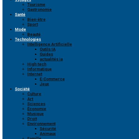
Tourisme
Gastronomie
Santé
Bien-être
Sport
Mode
Beauté
Technologies
Intelligence Artificielle
Outils IA
Guides
actualités ia
High-tech
Informatique
Internet
E-Commerce
Jeux
Société
Culture
Art
Sciences
Économie
Musique
Droit
Environnement
Sécurité
Animaux
Famille