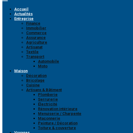
Accueil
Actualités
Entreprise
Finance
Immobilier
Commerce
Assurance
Agriculture
Artisanat
Textile
Transport
Automobile
Moto
Maison
Décoration
Bricolage
Cuisine
Artisans & Bâtiment
Plomberie
Serrurerie
Électricité
Rénovation intérieure
Menuiserie / Charpente
Maçonnerie
Peinture / Décoration
Toiture & couverture
Voyages