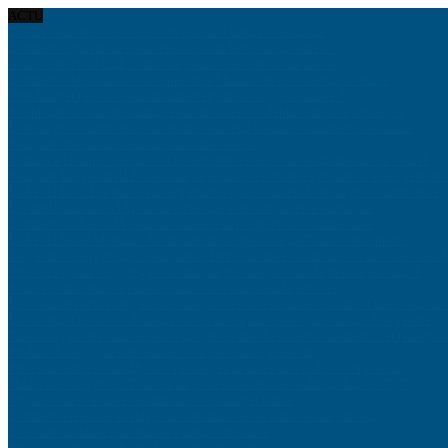
ACTU
Erreurs courantes à éviter en investissant dans l’or en 2027
Comment hydrater la peau sensible d’un bébé au quotidien ?
Grille inspection CSE : outil clé pour la prévention au travail
Comment obtenir un divorce pas cher ? Solutions et conseils pratiques
Quel budget prévoir pour un déménagement longue distance ?
8 applications indispensables pour faciliter vos déplacements à l’étranger
L’intelligence artificielle ouvre une nouvelle bataille industrielle mondiale
Pourquoi choisir des meubles multifonctions ?
Débuter à la harpe : quels sont les répertoires que vous allez aborder en cours?
Pourquoi Dragon Ball Z continue de séduire les enfants génération après générat
L’IA et la Loi : Les nouveaux règlements qui encadrent l’intelligence artificielle
Les meilleurs outils IA pour la recherche scientifique et académique
Comment utiliser l’IA pour automatiser sa prospection commerciale
L’IA et la Santé Mentale : Un thérapeute disponible 24/7 dans votre poche
Diagnostic énergétique : pourquoi le DPE peut faire chuter le prix de votre bien ?
Qu’est-ce qu’un voyage gastronomique et pourquoi tout le monde en parle ?
8 idées pour rendre sa cuisine plus conviviale sans la rénover
Le retour des actifs tangibles : pourquoi les investisseurs redonnent une place au 
L’or franchit les 5 000 dollars l’once : un signal historique pour les épargnants
Taux obligataires sous tension : ce que les marchés disent vraiment… et pourquoi 
Produits biologiques de qualité : ton partenaire grossiste
Pièces détachées pour Dyson : prolongez la durée de vie de vos appareils
Médecin en urgence : Trouvez un professionnel disponible 24h/24 et 7j/7
Organiser des vacances en famille avec budget limité
Comment créer une stratégie de communication multicanale efficace
Créer une ambiance scandinave dans votre salon
Préparer l’arrivée de bébé : liste complète et raisonnée