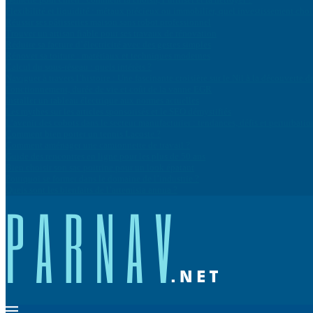
Flexibilité et liquidité : métaux précieux ou immobilier, quel investissement cho
Réussir ses pâtisseries maison sans robot professionnel
Trouver un artisan fiable pour ses travaux de rénovation
Réduire sa facture d’électricité avec des gestes simples
Rénover sa toiture : matériaux et techniques modernes
Calcul du sous-réseau : quels intérêts ?
Naviguer à travers l’histoire : Une fascinante croisière sur le Nil à la découvert
Fonctionnement, durée de vie et coût de la vanne EGR
Installer un tableau électrique aux normes actuelles
Les mythes sur les articles sponsorisés et le SEO démystifiés
L’avenir des cobots dans le secteur manufacturier : tendances, défis et perturbatio
Comment bien porter un tennis Lacoste ?
Comment aménager une camionnette de travail ?
Guide des rencontres en ligne pour les plus de 50 ans
Bien choisir son sac poitrine pour un look épatant
Pourquoi se former dans le domaine de l’industrie ?
Quels sont les bienfaits de l’artemisia annua ?