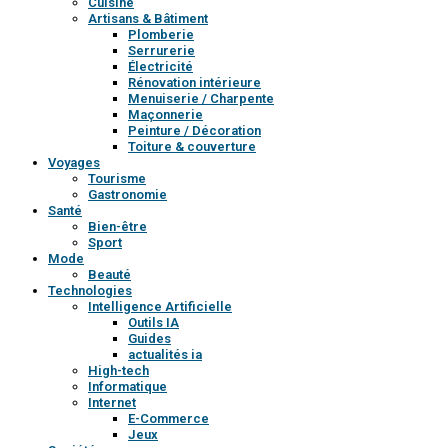
Cuisine
Artisans & Bâtiment
Plomberie
Serrurerie
Électricité
Rénovation intérieure
Menuiserie / Charpente
Maçonnerie
Peinture / Décoration
Toiture & couverture
Voyages
Tourisme
Gastronomie
Santé
Bien-être
Sport
Mode
Beauté
Technologies
Intelligence Artificielle
Outils IA
Guides
actualités ia
High-tech
Informatique
Internet
E-Commerce
Jeux