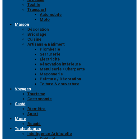
Textile
Transport
Automobile
Moto
Maison
Décoration
Bricolage
Cuisine
Artisans & Bâtiment
Plomberie
Serrurerie
Électricité
Rénovation intérieure
Menuiserie / Charpente
Maçonnerie
Peinture / Décoration
Toiture & couverture
Voyages
Tourisme
Gastronomie
Santé
Bien-être
Sport
Mode
Beauté
Technologies
Intelligence Artificielle
Outils IA