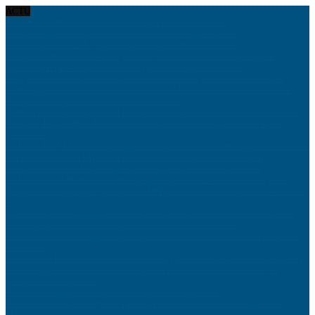
ACTU
Erreurs courantes à éviter en investissant dans l’or en 2027
Comment hydrater la peau sensible d’un bébé au quotidien ?
Grille inspection CSE : outil clé pour la prévention au travail
Comment obtenir un divorce pas cher ? Solutions et conseils pratiques
Quel budget prévoir pour un déménagement longue distance ?
8 applications indispensables pour faciliter vos déplacements à l’étranger
L’intelligence artificielle ouvre une nouvelle bataille industrielle mondiale
Pourquoi choisir des meubles multifonctions ?
Débuter à la harpe : quels sont les répertoires que vous allez aborder en cours?
Pourquoi Dragon Ball Z continue de séduire les enfants génération après
génération
L’IA et la Loi : Les nouveaux règlements qui encadrent l’intelligence artificielle
Les meilleurs outils IA pour la recherche scientifique et académique
Comment utiliser l’IA pour automatiser sa prospection commerciale
L’IA et la Santé Mentale : Un thérapeute disponible 24/7 dans votre poche
Diagnostic énergétique : pourquoi le DPE peut faire chuter le prix de votre bien
?
Qu’est-ce qu’un voyage gastronomique et pourquoi tout le monde en parle ?
8 idées pour rendre sa cuisine plus conviviale sans la rénover
Le retour des actifs tangibles : pourquoi les investisseurs redonnent une place
au concret
L’or franchit les 5 000 dollars l’once : un signal historique pour les épargnants
Taux obligataires sous tension : ce que les marchés disent vraiment… et
pourquoi l’or en profite
Produits biologiques de qualité : ton partenaire grossiste
Pièces détachées pour Dyson : prolongez la durée de vie de vos appareils
Médecin en urgence : Trouvez un professionnel disponible 24h/24 et 7j/7