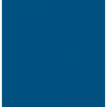
Organiser des vacances en famille avec budget limité
Comment créer une stratégie de communication multicanale efficace
Créer une ambiance scandinave dans votre salon
Préparer l’arrivée de bébé : liste complète et raisonnée
Vendre son bien immobilier rapidement : astuces et pièges à éviter
L’impact des réseaux sociaux sur votre image de marque
Porte-Clés Espion : Votre Compagnon Discret pour une Surveillance Inaperçue
Les entreprises tombent, mais les métaux précieux ne font jamais faillite
Aider son enfant à gérer ses émotions dès 3 ans
Optimiser son référencement local pour attirer plus de clients
Les erreurs SEO qui pénalisent votre positionnement Google
Relooker sa cuisine avec un petit budget
Comment commencer à investir en ligne : étapes pour ouvrir et alimenter votre
compte
Assurance habitation : comment réduire vos cotisations annuelles
Quelle assurance choisir pour votre activité professionnelle
Jeux Montessori : Approfondir le Langage à Travers l’Écriture et la Lecture avec
des Supports Éducatifs Engagés
Transformez votre table avec des tasses à message : un zeste d’humour et de
personnalité !
Développer son commerce de proximité face aux géants du web
Personnalisez votre voiture avec style : Accessoires et gadgets incontournables
Pourquoi l’instabilité politique renforce l’attrait des placements physiques
Le jeu du chat et de la souris 2.0 : Comment les sites de streaming illégal
déjouent-ils les blocages ?
Les tendances du commerce alimentaire responsable
Choisir son smartphone selon ses besoins réels
Investir dans l’immobilier locatif : guide complet pour débutants