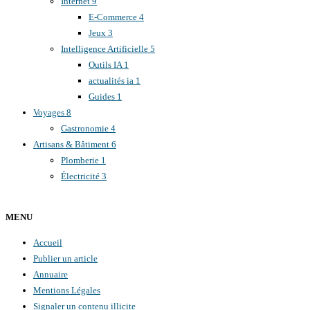
Internet
9
E-Commerce
4
Jeux
3
Intelligence Artificielle
5
Outils IA
1
actualités ia
1
Guides
1
Voyages
8
Gastronomie
4
Artisans & Bâtiment
6
Plomberie
1
Électricité
3
MENU
Accueil
Publier un article
Annuaire
Mentions Légales
Signaler un contenu illicite