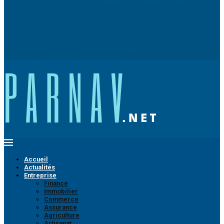
perturbations potentielles
Comment bien porter un tennis Lacoste ?
Comment aménager une camionnette de travail ?
Guide des rencontres en ligne pour les plus de 50 ans
Bien choisir son sac poitrine pour un look épatant
Pourquoi se former dans le domaine de l’industrie ?
Quels sont les bienfaits de l’artemisia annua ?
Accueil
Actualités
Entreprise
Finance
Immobilier
Commerce
Assurance
Agriculture
Artisanat