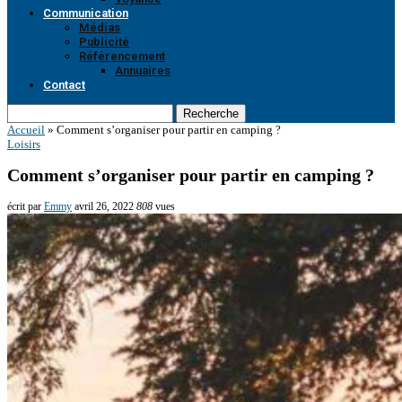
Communication
Médias
Publicité
Référencement
Annuaires
Contact
Recherche
Accueil
»
Comment s’organiser pour partir en camping ?
Loisirs
Comment s’organiser pour partir en camping ?
écrit par
Emmy
avril 26, 2022
808
vues