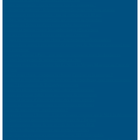
Culotte menstruelle : quels peuvent être les avantages ?
La dermatite atopique : Solutions naturelles pour une peau apaisée
Reconversion professionnelle : par où commencer à 40 ans
Protéger ses données personnelles sur internet au quotidien
Optimiser ses fiches produits pour vendre davantage
Sécuriser sa maison contre les cambriolages efficacement
Gérer les conflits entre frères et sœurs sans s’épuiser
Voyager en voiture avec son chien : équipements indispensables
Pourquoi faire appel à une société de nettoyage de bureau est essentiel pour
votre entreprise
Le portage salarial à Paris : une solution innovante pour les freelances
Cuisiner les légumes de saison comme un chef
Embarquez pour une Croisière Sur Le Nil : Un Voyage Magique au Cœur de
l’Égypte
Gamelle pour chien : comment la choisir, l’utiliser et la nettoyer ?
Flexibilité et liquidité : métaux précieux ou immobilier, quel investissement
choisir ? Les conseils de Ballandgestion.com
Réussir ses pâtisseries maison sans robot professionnel
Trouver un artisan fiable pour ses travaux de rénovation
Réduire sa facture d’électricité avec des gestes simples
Rénover sa toiture : matériaux et techniques modernes
Calcul du sous-réseau : quels intérêts ?
Naviguer à travers l’histoire : Une fascinante croisière sur le Nil à la découverte
des magnifiques merveilles archéologiques de l’Égypte
Fonctionnement, durée de vie et coût de la vanne EGR
Installer un tableau électrique aux normes actuelles
Les mythes sur les articles sponsorisés et le SEO démystifiés
L’avenir des cobots dans le secteur manufacturier : tendances, défis et