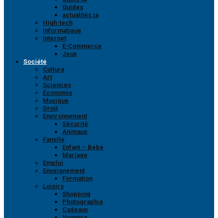
Guides
actualités ia
High-tech
Informatique
Internet
E-Commerce
Jeux
Société
Culture
Art
Sciences
Économie
Musique
Droit
Environnement
Sécurité
Animaux
Famille
Enfant – Bébé
Mariage
Emploi
Enseignement
Formation
Loisirs
Shopping
Photographie
Cadeaux
Voyance