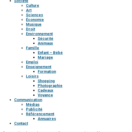
Société
Culture
Art
Sciences
Économie
Musique
Droit
Environnement
Sécurité
Animaux
Famille
Enfant – Bébé
Mariage
Emploi
Enseignement
Formation
Loisirs
Shopping
Photographie
Cadeaux
Voyance
Communication
Médias
Publicité
Référencement
Annuaires
Contact