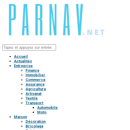
Accueil
Actualités
Entreprise
Finance
Immobilier
Commerce
Assurance
Agriculture
Artisanat
Textile
Transport
Automobile
Moto
Maison
Décoration
Bricolage