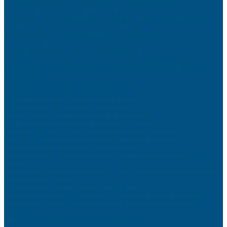
Entretenir sa moto en hiver : les gestes essentiels
Transformez Votre Espace avec un Attrape-Rêves Géant : L’Art du Macramé et
de la Lumière LED pour un Style Boho Envoûtant
Choisir sa première moto selon son gabarit et son budget
Routine beauté naturelle : recettes maison efficaces
Isoler sa maison sans se ruiner : solutions pratiques
Les Pyramides Orgonites : Équilibrez et Purifiez Votre Énergie avec Élégance
Surveillance de la Santé de la Batterie pour les Générateurs Électriques : Un
Guide Essentiel
Réparer une fuite d’eau : tutoriel étape par étape
Lutter contre les signes de l’âge après 40 ans
Aménager un atelier de bricolage dans son garage
Offrir un cadeau écoresponsable qui fait plaisir
Shopping en ligne : éviter les arnaques et bien choisir
Idées cadeaux originaux pour les amateurs de voyages
Domotique accessible : rendre sa maison intelligente facilement
Reprendre le sport après une longue pause : conseils pratiques
4 conseils pour bien choisir votre déflecteur moto
Collection Simple : Sublimez la Maternité avec Nos Bolas de Grossesse
Élégants
Découvrez nos Gadgets de Surveillance : Caméras Éspions et Mini Dispositifs
pour une Sécurité Optimale
Créer sa boutique en ligne rentable en 10 étapes
Innovations Discrètes : Stylos Espions et Dictaphones pour la Surveillance
Optimisez votre Sécurité avec nos Horloges Caméra Espion à Discrétion
Inégalée
Les meilleures périodes pour acheter malin toute l’année
Comprendre le langage corporel de votre chat