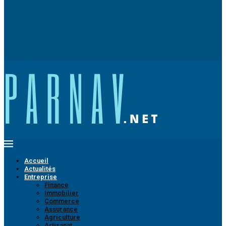
perturbations potentielles
Comment bien porter un tennis Lacoste ?
Comment aménager une camionnette de travail ?
Guide des rencontres en ligne pour les plus de 50 ans
Bien choisir son sac poitrine pour un look épatant
Pourquoi se former dans le domaine de l’industrie ?
Quels sont les bienfaits de l’artemisia annua ?
Accueil
Actualités
Entreprise
Finance
Immobilier
Commerce
Assurance
Agriculture
Artisanat