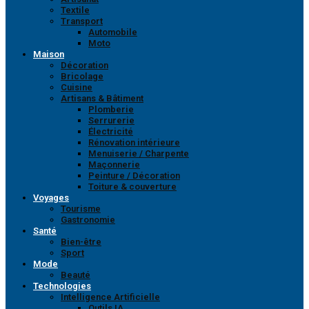
Textile
Transport
Automobile
Moto
Maison
Décoration
Bricolage
Cuisine
Artisans & Bâtiment
Plomberie
Serrurerie
Électricité
Rénovation intérieure
Menuiserie / Charpente
Maçonnerie
Peinture / Décoration
Toiture & couverture
Voyages
Tourisme
Gastronomie
Santé
Bien-être
Sport
Mode
Beauté
Technologies
Intelligence Artificielle
Outils IA