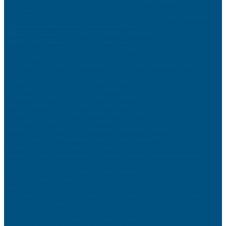
Entretenir sa moto en hiver : les gestes essentiels
Transformez Votre Espace avec un Attrape-Rêves Géant : L’Art du Macramé et
de la Lumière LED pour un Style Boho Envoûtant
Choisir sa première moto selon son gabarit et son budget
Routine beauté naturelle : recettes maison efficaces
Isoler sa maison sans se ruiner : solutions pratiques
Les Pyramides Orgonites : Équilibrez et Purifiez Votre Énergie avec Élégance
Surveillance de la Santé de la Batterie pour les Générateurs Électriques : Un
Guide Essentiel
Réparer une fuite d’eau : tutoriel étape par étape
Lutter contre les signes de l’âge après 40 ans
Aménager un atelier de bricolage dans son garage
Offrir un cadeau écoresponsable qui fait plaisir
Shopping en ligne : éviter les arnaques et bien choisir
Idées cadeaux originaux pour les amateurs de voyages
Domotique accessible : rendre sa maison intelligente facilement
Reprendre le sport après une longue pause : conseils pratiques
4 conseils pour bien choisir votre déflecteur moto
Collection Simple : Sublimez la Maternité avec Nos Bolas de Grossesse
Élégants
Découvrez nos Gadgets de Surveillance : Caméras Éspions et Mini Dispositifs
pour une Sécurité Optimale
Créer sa boutique en ligne rentable en 10 étapes
Innovations Discrètes : Stylos Espions et Dictaphones pour la Surveillance
Optimisez votre Sécurité avec nos Horloges Caméra Espion à Discrétion
Inégalée
Les meilleures périodes pour acheter malin toute l’année
Comprendre le langage corporel de votre chat