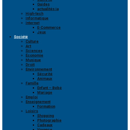
Guides
actualités ia
High-tech
Informatique
Internet
E-Commerce
Jeux
Société
Culture
Art
Sciences
Économie
Musique
Droit
Environnement
Sécurité
Animaux
Famille
Enfant – Bébé
Mariage
Emploi
Enseignement
Formation
Loisirs
Shopping
Photographie
Cadeaux
Voyance