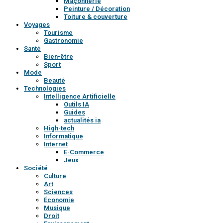
Maçonnerie
Peinture / Décoration
Toiture & couverture
Voyages
Tourisme
Gastronomie
Santé
Bien-être
Sport
Mode
Beauté
Technologies
Intelligence Artificielle
Outils IA
Guides
actualités ia
High-tech
Informatique
Internet
E-Commerce
Jeux
Société
Culture
Art
Sciences
Économie
Musique
Droit