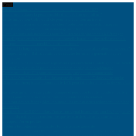
ACTU
Erreurs courantes à éviter en investissant dans l’or en 2027
Comment hydrater la peau sensible d’un bébé au quotidien ?
Grille inspection CSE : outil clé pour la prévention au travail
Comment obtenir un divorce pas cher ? Solutions et conseils pratiques
Quel budget prévoir pour un déménagement longue distance ?
8 applications indispensables pour faciliter vos déplacements à l’étranger
L’intelligence artificielle ouvre une nouvelle bataille industrielle mondiale
Pourquoi choisir des meubles multifonctions ?
Débuter à la harpe : quels sont les répertoires que vous allez aborder en cours?
Pourquoi Dragon Ball Z continue de séduire les enfants génération après
génération
L’IA et la Loi : Les nouveaux règlements qui encadrent l’intelligence artificielle
Les meilleurs outils IA pour la recherche scientifique et académique
Comment utiliser l’IA pour automatiser sa prospection commerciale
L’IA et la Santé Mentale : Un thérapeute disponible 24/7 dans votre poche
Diagnostic énergétique : pourquoi le DPE peut faire chuter le prix de votre bien
?
Qu’est-ce qu’un voyage gastronomique et pourquoi tout le monde en parle ?
8 idées pour rendre sa cuisine plus conviviale sans la rénover
Le retour des actifs tangibles : pourquoi les investisseurs redonnent une place
au concret
L’or franchit les 5 000 dollars l’once : un signal historique pour les épargnants
Taux obligataires sous tension : ce que les marchés disent vraiment… et
pourquoi l’or en profite
Produits biologiques de qualité : ton partenaire grossiste
Pièces détachées pour Dyson : prolongez la durée de vie de vos appareils
Médecin en urgence : Trouvez un professionnel disponible 24h/24 et 7j/7