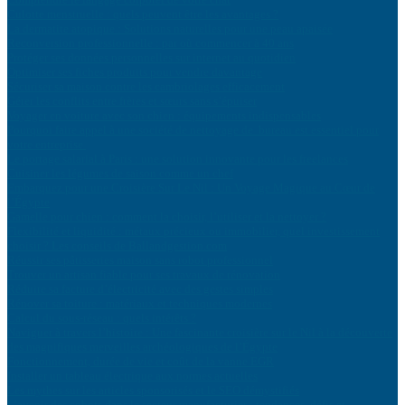
Culotte menstruelle : quels peuvent être les avantages ?
La dermatite atopique : Solutions naturelles pour une peau apaisée
Reconversion professionnelle : par où commencer à 40 ans
Protéger ses données personnelles sur internet au quotidien
Optimiser ses fiches produits pour vendre davantage
Sécuriser sa maison contre les cambriolages efficacement
Gérer les conflits entre frères et sœurs sans s’épuiser
Voyager en voiture avec son chien : équipements indispensables
Pourquoi faire appel à une société de nettoyage de bureau est essentiel pour
votre entreprise
Le portage salarial à Paris : une solution innovante pour les freelances
Cuisiner les légumes de saison comme un chef
Embarquez pour une Croisière Sur Le Nil : Un Voyage Magique au Cœur de
l’Égypte
Gamelle pour chien : comment la choisir, l’utiliser et la nettoyer ?
Flexibilité et liquidité : métaux précieux ou immobilier, quel investissement
choisir ? Les conseils de Ballandgestion.com
Réussir ses pâtisseries maison sans robot professionnel
Trouver un artisan fiable pour ses travaux de rénovation
Réduire sa facture d’électricité avec des gestes simples
Rénover sa toiture : matériaux et techniques modernes
Calcul du sous-réseau : quels intérêts ?
Naviguer à travers l’histoire : Une fascinante croisière sur le Nil à la découverte
des magnifiques merveilles archéologiques de l’Égypte
Fonctionnement, durée de vie et coût de la vanne EGR
Installer un tableau électrique aux normes actuelles
Les mythes sur les articles sponsorisés et le SEO démystifiés
L’avenir des cobots dans le secteur manufacturier : tendances, défis et