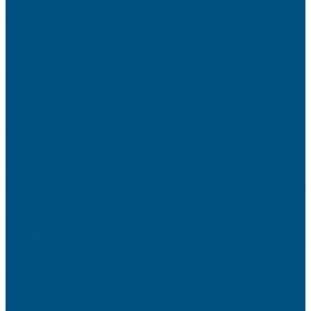
Organiser des vacances en famille avec budget limité
Comment créer une stratégie de communication multicanale efficace
Créer une ambiance scandinave dans votre salon
Préparer l’arrivée de bébé : liste complète et raisonnée
Vendre son bien immobilier rapidement : astuces et pièges à éviter
L’impact des réseaux sociaux sur votre image de marque
Porte-Clés Espion : Votre Compagnon Discret pour une Surveillance Inaperçue
Les entreprises tombent, mais les métaux précieux ne font jamais faillite
Aider son enfant à gérer ses émotions dès 3 ans
Optimiser son référencement local pour attirer plus de clients
Les erreurs SEO qui pénalisent votre positionnement Google
Relooker sa cuisine avec un petit budget
Comment commencer à investir en ligne : étapes pour ouvrir et alimenter votre
compte
Assurance habitation : comment réduire vos cotisations annuelles
Quelle assurance choisir pour votre activité professionnelle
Jeux Montessori : Approfondir le Langage à Travers l’Écriture et la Lecture avec
des Supports Éducatifs Engagés
Transformez votre table avec des tasses à message : un zeste d’humour et de
personnalité !
Développer son commerce de proximité face aux géants du web
Personnalisez votre voiture avec style : Accessoires et gadgets incontournables
Pourquoi l’instabilité politique renforce l’attrait des placements physiques
Le jeu du chat et de la souris 2.0 : Comment les sites de streaming illégal
déjouent-ils les blocages ?
Les tendances du commerce alimentaire responsable
Choisir son smartphone selon ses besoins réels
Investir dans l’immobilier locatif : guide complet pour débutants