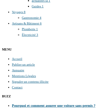
actualités ia
1
Guides
1
Voyages
8
Gastronomie
4
Artisans & Bâtiment
6
Plomberie
1
Électricité
3
MENU
Accueil
Publier un article
Annuaire
Mentions Légales
Signaler un contenu illicite
Contact
BUZZ
Pourquoi et comment assurer une voiture sans permis ?