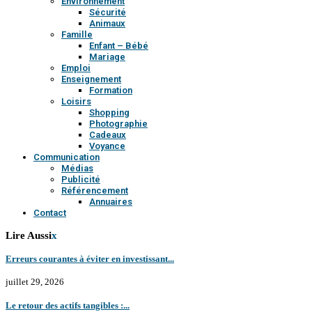
Environnement
Sécurité
Animaux
Famille
Enfant – Bébé
Mariage
Emploi
Enseignement
Formation
Loisirs
Shopping
Photographie
Cadeaux
Voyance
Communication
Médias
Publicité
Référencement
Annuaires
Contact
Lire Aussi
x
Erreurs courantes à éviter en investissant...
juillet 29, 2026
Le retour des actifs tangibles :...