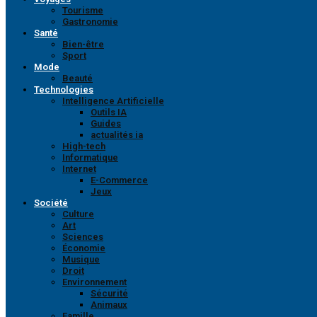
Tourisme
Gastronomie
Santé
Bien-être
Sport
Mode
Beauté
Technologies
Intelligence Artificielle
Outils IA
Guides
actualités ia
High-tech
Informatique
Internet
E-Commerce
Jeux
Société
Culture
Art
Sciences
Économie
Musique
Droit
Environnement
Sécurité
Animaux
Famille