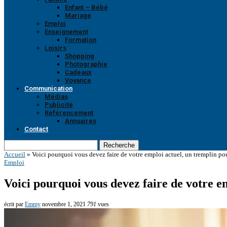
Enfant – Bébé
Mariage
Emploi
Enseignement
Formation
Loisirs
Shopping
Photographie
Cadeaux
Voyance
Communication
Médias
Publicité
Référencement
Annuaires
Contact
Recherche
Accueil
»
Voici pourquoi vous devez faire de votre emploi actuel, un tremplin pou
Emploi
Voici pourquoi vous devez faire de votre e
écrit par
Emmy
novembre 1, 2021
791
vues