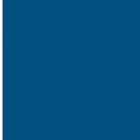
Préparer l’arrivée de bébé : liste complète et raisonnée
Vendre son bien immobilier rapidement : astuces et pièges à éviter
L’impact des réseaux sociaux sur votre image de marque
Porte-Clés Espion : Votre Compagnon Discret pour une Surveillance Inaperçue
Les entreprises tombent, mais les métaux précieux ne font jamais faillite
Aider son enfant à gérer ses émotions dès 3 ans
Optimiser son référencement local pour attirer plus de clients
Les erreurs SEO qui pénalisent votre positionnement Google
Relooker sa cuisine avec un petit budget
Comment commencer à investir en ligne : étapes pour ouvrir et alimenter votre c
Assurance habitation : comment réduire vos cotisations annuelles
Quelle assurance choisir pour votre activité professionnelle
Jeux Montessori : Approfondir le Langage à Travers l’Écriture et la Lecture avec
Transformez votre table avec des tasses à message : un zeste d’humour et de perso
Développer son commerce de proximité face aux géants du web
Personnalisez votre voiture avec style : Accessoires et gadgets incontournables
Pourquoi l’instabilité politique renforce l’attrait des placements physiques
Le jeu du chat et de la souris 2.0 : Comment les sites de streaming illégal déjouent
Les tendances du commerce alimentaire responsable
Choisir son smartphone selon ses besoins réels
Investir dans l’immobilier locatif : guide complet pour débutants
Entretenir sa moto en hiver : les gestes essentiels
Transformez Votre Espace avec un Attrape-Rêves Géant : L’Art du Macramé et d
Choisir sa première moto selon son gabarit et son budget
Routine beauté naturelle : recettes maison efficaces
Isoler sa maison sans se ruiner : solutions pratiques
Les Pyramides Orgonites : Équilibrez et Purifiez Votre Énergie avec Élégance
Surveillance de la Santé de la Batterie pour les Générateurs Électriques : Un Guid