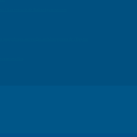
isir ? Les conseils de Ballandgestion.com
e des magnifiques merveilles archéologiques de l’Égypte
ns potentielles