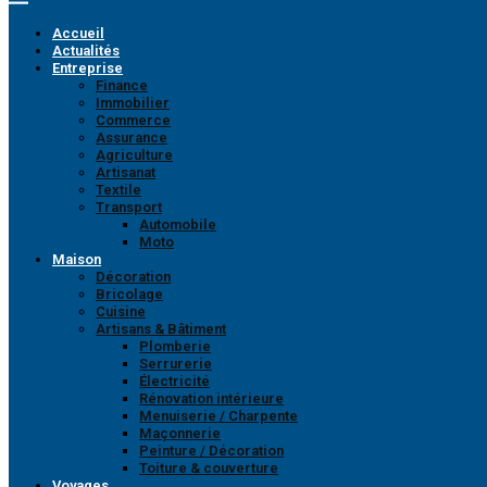
Accueil
Actualités
Entreprise
Finance
Immobilier
Commerce
Assurance
Agriculture
Artisanat
Textile
Transport
Automobile
Moto
Maison
Décoration
Bricolage
Cuisine
Artisans & Bâtiment
Plomberie
Serrurerie
Électricité
Rénovation intérieure
Menuiserie / Charpente
Maçonnerie
Peinture / Décoration
Toiture & couverture
Voyages