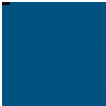
ACTU
Massage Thaï des Pieds et Réflexologie Plantaire : Le Duo Gagnant Contre le Str
Erreurs courantes à éviter en investissant dans l’or en 2027
Comment hydrater la peau sensible d’un bébé au quotidien ?
Grille inspection CSE : outil clé pour la prévention au travail
Comment obtenir un divorce pas cher ? Solutions et conseils pratiques
Quel budget prévoir pour un déménagement longue distance ?
8 applications indispensables pour faciliter vos déplacements à l’étranger
L’intelligence artificielle ouvre une nouvelle bataille industrielle mondiale
Pourquoi choisir des meubles multifonctions ?
Débuter à la harpe : quels sont les répertoires que vous allez aborder en cours?
Pourquoi Dragon Ball Z continue de séduire les enfants génération après générat
L’IA et la Loi : Les nouveaux règlements qui encadrent l’intelligence artificielle
Les meilleurs outils IA pour la recherche scientifique et académique
Comment utiliser l’IA pour automatiser sa prospection commerciale
L’IA et la Santé Mentale : Un thérapeute disponible 24/7 dans votre poche
Diagnostic énergétique : pourquoi le DPE peut faire chuter le prix de votre bien ?
Qu’est-ce qu’un voyage gastronomique et pourquoi tout le monde en parle ?
8 idées pour rendre sa cuisine plus conviviale sans la rénover
Le retour des actifs tangibles : pourquoi les investisseurs redonnent une place au 
L’or franchit les 5 000 dollars l’once : un signal historique pour les épargnants
Taux obligataires sous tension : ce que les marchés disent vraiment… et pourquoi 
Produits biologiques de qualité : ton partenaire grossiste
Pièces détachées pour Dyson : prolongez la durée de vie de vos appareils
Médecin en urgence : Trouvez un professionnel disponible 24h/24 et 7j/7
Organiser des vacances en famille avec budget limité
Comment créer une stratégie de communication multicanale efficace
Créer une ambiance scandinave dans votre salon