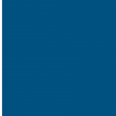
Réparer une fuite d’eau : tutoriel étape par étape
Lutter contre les signes de l’âge après 40 ans
Aménager un atelier de bricolage dans son garage
Offrir un cadeau écoresponsable qui fait plaisir
Shopping en ligne : éviter les arnaques et bien choisir
Idées cadeaux originaux pour les amateurs de voyages
Domotique accessible : rendre sa maison intelligente facilement
Reprendre le sport après une longue pause : conseils pratiques
4 conseils pour bien choisir votre déflecteur moto
Collection Simple : Sublimez la Maternité avec Nos Bolas de Grossesse Élégants
Découvrez nos Gadgets de Surveillance : Caméras Éspions et Mini Dispositifs po
Créer sa boutique en ligne rentable en 10 étapes
Innovations Discrètes : Stylos Espions et Dictaphones pour la Surveillance
Optimisez votre Sécurité avec nos Horloges Caméra Espion à Discrétion Inégalée
Les meilleures périodes pour acheter malin toute l’année
Comprendre le langage corporel de votre chat
Culotte menstruelle : quels peuvent être les avantages ?
La dermatite atopique : Solutions naturelles pour une peau apaisée
Reconversion professionnelle : par où commencer à 40 ans
Protéger ses données personnelles sur internet au quotidien
Optimiser ses fiches produits pour vendre davantage
Sécuriser sa maison contre les cambriolages efficacement
Gérer les conflits entre frères et sœurs sans s’épuiser
Voyager en voiture avec son chien : équipements indispensables
Pourquoi faire appel à une société de nettoyage de bureau est essentiel pour votr
Le portage salarial à Paris : une solution innovante pour les freelances
Cuisiner les légumes de saison comme un chef
Embarquez pour une Croisière Sur Le Nil : Un Voyage Magique au Cœur de l’Égy