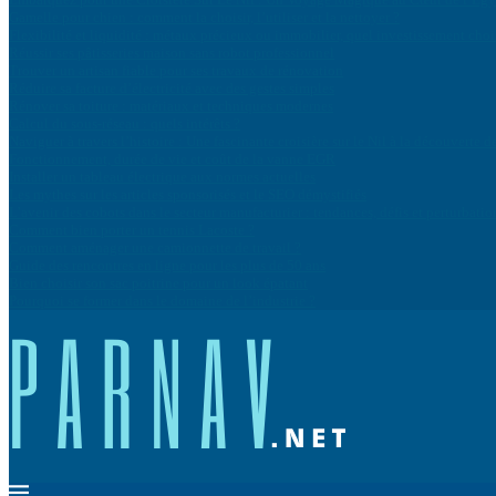
Gamelle pour chien : comment la choisir, l’utiliser et la nettoyer ?
Flexibilité et liquidité : métaux précieux ou immobilier, quel investissement cho
Réussir ses pâtisseries maison sans robot professionnel
Trouver un artisan fiable pour ses travaux de rénovation
Réduire sa facture d’électricité avec des gestes simples
Rénover sa toiture : matériaux et techniques modernes
Calcul du sous-réseau : quels intérêts ?
Naviguer à travers l’histoire : Une fascinante croisière sur le Nil à la découvert
Fonctionnement, durée de vie et coût de la vanne EGR
Installer un tableau électrique aux normes actuelles
Les mythes sur les articles sponsorisés et le SEO démystifiés
L’avenir des cobots dans le secteur manufacturier : tendances, défis et perturbatio
Comment bien porter un tennis Lacoste ?
Comment aménager une camionnette de travail ?
Guide des rencontres en ligne pour les plus de 50 ans
Bien choisir son sac poitrine pour un look épatant
Pourquoi se former dans le domaine de l’industrie ?