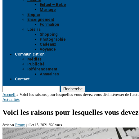
Enfant – Bébé
Mariage
Emploi
Enseignement
Formation
Loisirs
Shopping
Photographie
Cadeaux
Voyance
Communication
Médias
Publicité
Référencement
Annuaires
Contact
Recherche
Accueil
»
Voici les raisons pour lesquelles vous devez vous désintéresser de l’actu
Actualités
Voici les raisons pour lesquelles vous devez
écrit par
Emmy
juillet 15, 2021
826
vues