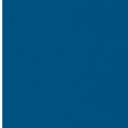
Réparer une fuite d’eau : tutoriel étape par étape
Lutter contre les signes de l’âge après 40 ans
Aménager un atelier de bricolage dans son garage
Offrir un cadeau écoresponsable qui fait plaisir
Shopping en ligne : éviter les arnaques et bien choisir
Idées cadeaux originaux pour les amateurs de voyages
Domotique accessible : rendre sa maison intelligente facilement
Reprendre le sport après une longue pause : conseils pratiques
4 conseils pour bien choisir votre déflecteur moto
Collection Simple : Sublimez la Maternité avec Nos Bolas de Grossesse Élégants
Découvrez nos Gadgets de Surveillance : Caméras Éspions et Mini Dispositifs po
Créer sa boutique en ligne rentable en 10 étapes
Innovations Discrètes : Stylos Espions et Dictaphones pour la Surveillance
Optimisez votre Sécurité avec nos Horloges Caméra Espion à Discrétion Inégalée
Les meilleures périodes pour acheter malin toute l’année
Comprendre le langage corporel de votre chat
Culotte menstruelle : quels peuvent être les avantages ?
La dermatite atopique : Solutions naturelles pour une peau apaisée
Reconversion professionnelle : par où commencer à 40 ans
Protéger ses données personnelles sur internet au quotidien
Optimiser ses fiches produits pour vendre davantage
Sécuriser sa maison contre les cambriolages efficacement
Gérer les conflits entre frères et sœurs sans s’épuiser
Voyager en voiture avec son chien : équipements indispensables
Pourquoi faire appel à une société de nettoyage de bureau est essentiel pour votr
Le portage salarial à Paris : une solution innovante pour les freelances
Cuisiner les légumes de saison comme un chef
Embarquez pour une Croisière Sur Le Nil : Un Voyage Magique au Cœur de l’Égy