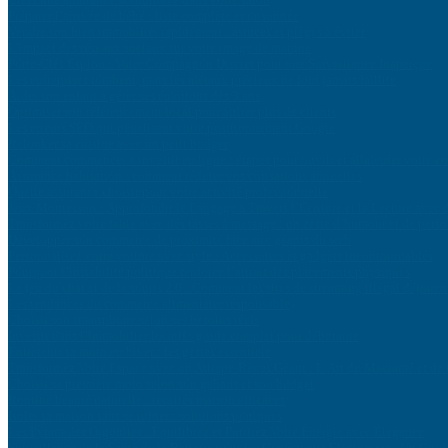
Préparer l’arrivée de bébé : liste complète et raisonnée
Vendre son bien immobilier rapidement : astuces et pièges à éviter
L’impact des réseaux sociaux sur votre image de marque
Porte-Clés Espion : Votre Compagnon Discret pour une Surveillance Inaperçue
Les entreprises tombent, mais les métaux précieux ne font jamais faillite
Aider son enfant à gérer ses émotions dès 3 ans
Optimiser son référencement local pour attirer plus de clients
Les erreurs SEO qui pénalisent votre positionnement Google
Relooker sa cuisine avec un petit budget
Comment commencer à investir en ligne : étapes pour ouvrir et alimenter votre c
Assurance habitation : comment réduire vos cotisations annuelles
Quelle assurance choisir pour votre activité professionnelle
Jeux Montessori : Approfondir le Langage à Travers l’Écriture et la Lecture avec
Transformez votre table avec des tasses à message : un zeste d’humour et de perso
Développer son commerce de proximité face aux géants du web
Personnalisez votre voiture avec style : Accessoires et gadgets incontournables
Pourquoi l’instabilité politique renforce l’attrait des placements physiques
Le jeu du chat et de la souris 2.0 : Comment les sites de streaming illégal déjouent
Les tendances du commerce alimentaire responsable
Choisir son smartphone selon ses besoins réels
Investir dans l’immobilier locatif : guide complet pour débutants
Entretenir sa moto en hiver : les gestes essentiels
Transformez Votre Espace avec un Attrape-Rêves Géant : L’Art du Macramé et d
Choisir sa première moto selon son gabarit et son budget
Routine beauté naturelle : recettes maison efficaces
Isoler sa maison sans se ruiner : solutions pratiques
Les Pyramides Orgonites : Équilibrez et Purifiez Votre Énergie avec Élégance
Surveillance de la Santé de la Batterie pour les Générateurs Électriques : Un Guid