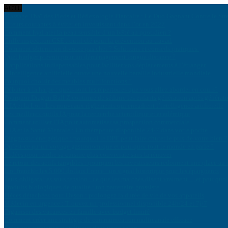
ACTU
Massage Thaï des Pieds et Réflexologie Plantaire : Le Duo Gagnant Contre le Str
Erreurs courantes à éviter en investissant dans l’or en 2027
Comment hydrater la peau sensible d’un bébé au quotidien ?
Grille inspection CSE : outil clé pour la prévention au travail
Comment obtenir un divorce pas cher ? Solutions et conseils pratiques
Quel budget prévoir pour un déménagement longue distance ?
8 applications indispensables pour faciliter vos déplacements à l’étranger
L’intelligence artificielle ouvre une nouvelle bataille industrielle mondiale
Pourquoi choisir des meubles multifonctions ?
Débuter à la harpe : quels sont les répertoires que vous allez aborder en cours?
Pourquoi Dragon Ball Z continue de séduire les enfants génération après générat
L’IA et la Loi : Les nouveaux règlements qui encadrent l’intelligence artificielle
Les meilleurs outils IA pour la recherche scientifique et académique
Comment utiliser l’IA pour automatiser sa prospection commerciale
L’IA et la Santé Mentale : Un thérapeute disponible 24/7 dans votre poche
Diagnostic énergétique : pourquoi le DPE peut faire chuter le prix de votre bien ?
Qu’est-ce qu’un voyage gastronomique et pourquoi tout le monde en parle ?
8 idées pour rendre sa cuisine plus conviviale sans la rénover
Le retour des actifs tangibles : pourquoi les investisseurs redonnent une place au 
L’or franchit les 5 000 dollars l’once : un signal historique pour les épargnants
Taux obligataires sous tension : ce que les marchés disent vraiment… et pourquoi 
Produits biologiques de qualité : ton partenaire grossiste
Pièces détachées pour Dyson : prolongez la durée de vie de vos appareils
Médecin en urgence : Trouvez un professionnel disponible 24h/24 et 7j/7
Organiser des vacances en famille avec budget limité
Comment créer une stratégie de communication multicanale efficace
Créer une ambiance scandinave dans votre salon