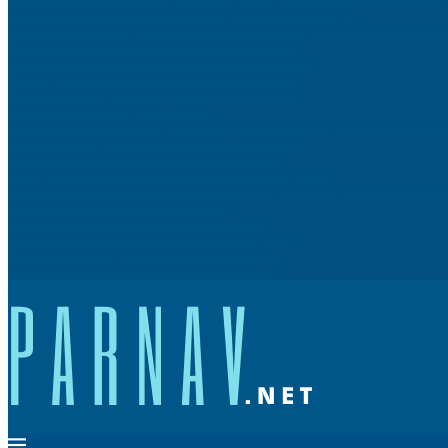
Gamelle pour chien : comment la choisir, l’utiliser et la nettoyer ?
Flexibilité et liquidité : métaux précieux ou immobilier, quel investissement cho
Réussir ses pâtisseries maison sans robot professionnel
Trouver un artisan fiable pour ses travaux de rénovation
Réduire sa facture d’électricité avec des gestes simples
Rénover sa toiture : matériaux et techniques modernes
Calcul du sous-réseau : quels intérêts ?
Naviguer à travers l’histoire : Une fascinante croisière sur le Nil à la découvert
Fonctionnement, durée de vie et coût de la vanne EGR
Installer un tableau électrique aux normes actuelles
Les mythes sur les articles sponsorisés et le SEO démystifiés
L’avenir des cobots dans le secteur manufacturier : tendances, défis et perturbatio
Comment bien porter un tennis Lacoste ?
Comment aménager une camionnette de travail ?
Guide des rencontres en ligne pour les plus de 50 ans
Bien choisir son sac poitrine pour un look épatant
Pourquoi se former dans le domaine de l’industrie ?