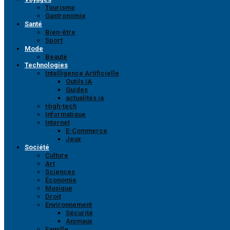
Tourisme
Gastronomie
Santé
Bien-être
Sport
Mode
Beauté
Technologies
Intelligence Artificielle
Outils IA
Guides
actualités ia
High-tech
Informatique
Internet
E-Commerce
Jeux
Société
Culture
Art
Sciences
Économie
Musique
Droit
Environnement
Sécurité
Animaux
Famille