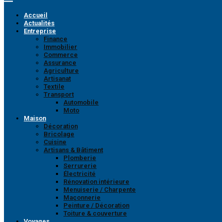
Accueil
Actualités
Entreprise
Finance
Immobilier
Commerce
Assurance
Agriculture
Artisanat
Textile
Transport
Automobile
Moto
Maison
Décoration
Bricolage
Cuisine
Artisans & Bâtiment
Plomberie
Serrurerie
Électricité
Rénovation intérieure
Menuiserie / Charpente
Maçonnerie
Peinture / Décoration
Toiture & couverture
Voyages