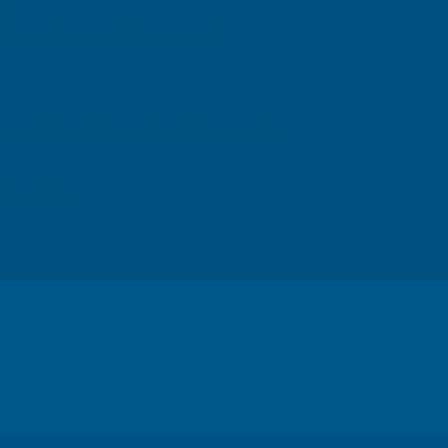
isir ? Les conseils de Ballandgestion.com
e des magnifiques merveilles archéologiques de l’Égypte
ns potentielles